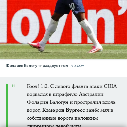
Фоларин Балогун празднует гол
X.COM
Гоол! 1:0. С левого фланга атаки США
11'
ворвался в штрафную Австралии
Фоларин Балогун и прострелил вдоль
ворот,
Кэмерон Бургесс
занёс мяч в
собственные ворота неловким
движением левой ноги.