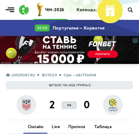
Фрибет
ЧМ-2026
Календарь
Таблица
Пр
10 000 ₽
...
Португалия — Хорватия
02:00
...
LIVESPORT.RU
ФУТБОЛ
США — АВСТРАЛИЯ
ФУТБОЛ. ЧМ-2026. ГРУППА D
2
0
ок
Онлайн
Live
Прогноз
Таблица