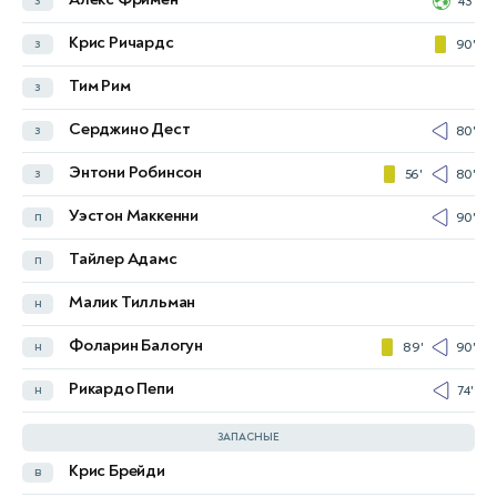
43'
Джордан Бос
з
16'
Крис Ричардс
з
90'
Кэмерон Бургесс
з
11'
45'
Тим Рим
з
Гарри Суттар
з
88'
Серджино Дест
з
80'
Алессандро Чиркати
з
32'
Энтони Робинсон
з
56'
80'
Пол Окон-Энгстлер
п
78'
Уэстон Маккенни
п
90'
Мэтью Леки
п
61'
Тайлер Адамс
п
Джейкоб Итальяно
п
89'
Малик Тилльман
н
Мохамед Туре
н
45'
Фоларин Балогун
н
89'
90'
Нишан Вилупиллай
н
45'
Рикардо Пепи
н
74'
Aiden O'Neill
ЗАПАСНЫЕ
Крис Брейди
в
Пол Иццо
в