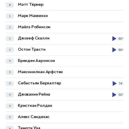
Мэтт Тёрнер
в
Мэтью Райан
в
Марк Маккензи
з
Милош Дегенек
з
Майлз Робинсон
з
Азиз Бехич
з
Джозеф Скалли
з
80'
Джейсон Герия
з
45'
Остон Трасти
з
80'
Лукас Херрингтон
з
Бренден Ааронсон
п
Кай Тревин
з
Максимилиан Арфстен
п
Кэмерон Девлин
п
Себастьян Берхалтер
п
74'
Айдин Хрустич
п
Джованни Рейна
п
90'
Джексон Ирвайн
п
78'
Кристиан Ролдан
п
Авер Мабиль
п
Алекс Сендехас
п
Коннор Меткалф
п
45'
Тимоти Уэа
н