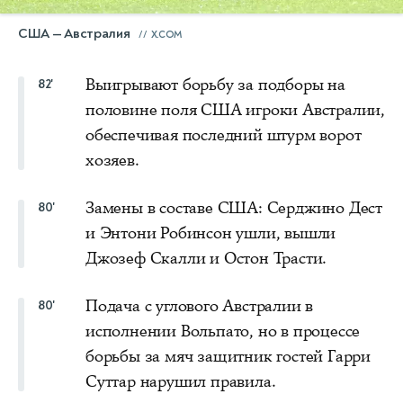
США — Австралия
X.COM
Выигрывают борьбу за подборы на
82'
половине поля США игроки Австралии,
обеспечивая последний штурм ворот
хозяев.
Замены в составе США: Серджино Дест
80'
и Энтони Робинсон ушли, вышли
Джозеф Скалли и Остон Трасти.
Подача с углового Австралии в
80'
исполнении Вольпато, но в процессе
борьбы за мяч защитник гостей Гарри
Суттар нарушил правила.