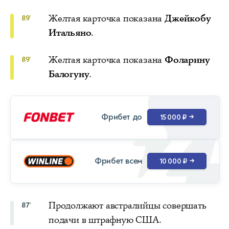
Желтая карточка показана
Джейкобу
89'
Итальяно
.
Желтая карточка показана
Фоларину
89'
Балогуну
.
Фрибет до
15 000 ₽
→
Фрибет всем
10 000 ₽
→
Продолжают австралийцы совершать
87'
подачи в штрафную США.