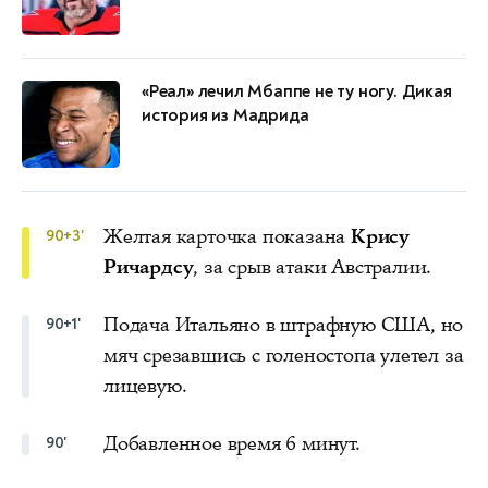
«Реал» лечил Мбаппе не ту ногу. Дикая
история из Мадрида
Желтая карточка показана
Крису
90+3'
Ричардсу
, за срыв атаки Австралии.
Подача Итальяно в штрафную США, но
90+1'
мяч срезавшись с голеностопа улетел за
лицевую.
Добавленное время 6 минут.
90'