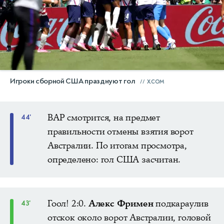
Игроки сборной США празднуют гол
X.COM
ВАР смотрится, на предмет
44'
правильности отмены взятия ворот
Австралии. По итогам просмотра,
определено: гол США засчитан.
Гоол! 2:0.
Алекс Фримен
подкараулив
43'
отскок около ворот Австралии, головой