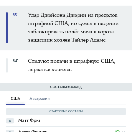
Удар Джейсона Джерии из пределов
85'
штрафной США, но сумел в падении
заблокировать полёт мяча в ворота
защитник хозяев Тайлер Адамс.
Следуют подачи в штрафную США,
84'
держатся хозяева.
СОСТАВЫ КОМАНД
США
Австралия
СТАРТОВЫЕ СОСТАВЫ
Мэтт Фриз
в
Патрик Бич
в
Алекс Фримен
з