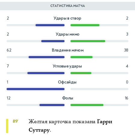
СТАТИСТИКА МАТЧА
2
Удары в створ
2
2
Удары мимо
3
62
Владение мячом
38
7
Угловые удары
4
1
Офсайды
0
12
Фолы
16
Желтая карточка показана
Гарри
89'
Суттару
.