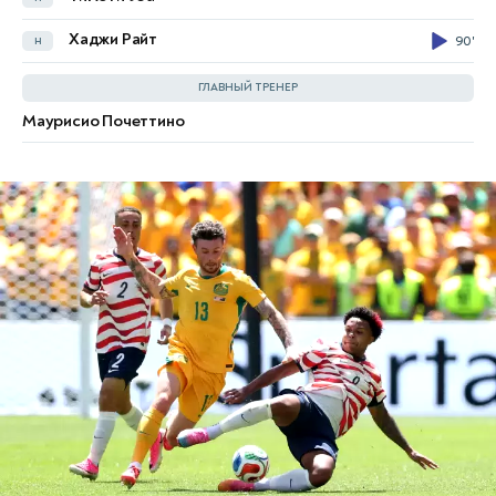
Кристиан Вольпато
п
61'
Хаджи Райт
н
90'
Нестори Иранкунда
н
45'
ГЛАВНЫЙ ТРЕНЕР
Тете Енги
н
Маурисио Почеттино
Tony Popovic