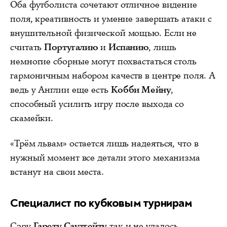
Оба футболиста сочетают отличное видение
поля, креативность и умение завершать атаки с
внушительной физической мощью. Если не
считать
Португалию
и
Испанию
, лишь
немногие сборные могут похвастаться столь
гармоничным набором качеств в центре поля. А
ведь у Англии еще есть
Кобби Мейну
,
способный усилить игру после выхода со
скамейки.
«Трём львам» остается лишь надеяться, что в
нужный момент все детали этого механизма
встанут на свои места.
Специалист по кубковым турнирам
Сэру
Гарету Саутгейту
так и не удалось