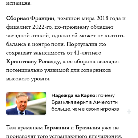
испанцев.
Сборная Франции
, чемпион мира 2018 года и
финалист 2022‑го, по-прежнему обладает
звездной атакой, однако ей может не хватить
баланса в центре поля.
Португалия
же
сохраняет зависимость от 41-летнего
Криштиану Роналду
, а ее оборона выглядит
потенциально уязвимой для соперников
высокого уровня.
Надежда на Карло:
почему
Бразилия верит в Анчелотти
больше, чем в своих игроков
Тем временем
Германия
и
Бразилия
уже не
производят того устрашающего впечатления,