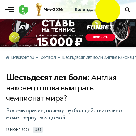
Фрибет
ЧМ-2026
Календарь
Таблица
Пр
10 000 ₽
...
...
LIVESPORT.RU
ФУТБОЛ
ШЕСТЬДЕСЯТ ЛЕТ БОЛИ: АНГЛИЯ НАКОНЕЦ
Шестьдесят лет боли:
Англия
наконец готова выиграть
чемпионат мира?
Восемь причин, почему футбол действительно
может вернуться домой
12 ИЮНЯ 2026
13:57