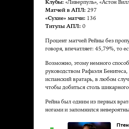
Клубы:
«Ливерпуль», «Астон Вил
Матчей в АПЛ:
297
«Сухие» матчи:
136
Титулы АПЛ:
0
Процент матчей Рейны без проп
говоря, впечатляет: 45,79%, то е
Возможно, этому немного способс
руководством Рафаэля Бенитеса,
испанский вратарь, в любом случа
чтобы добиться столь шикарного 
Рейна был одним из первых врат
ногами и запомнился невероятн
Птен