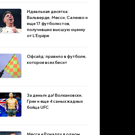
Идеальная десятка:
Вальверде, Месси, Саленко и
еще 17 футболистов,
получивших высшую оценку
от L’Equipe
Офсайд: правило в футболе,
которое всех бесит
За деньги да! Волкановски,
Грин и еще 4 самых жадных
бойца UFC
Месси и Роналду в одном