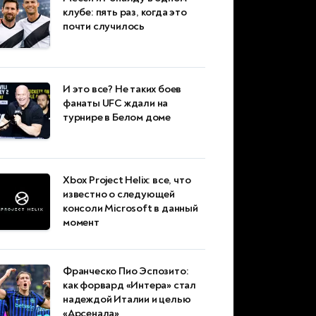
клубе: пять раз, когда это
почти случилось
И это все? Не таких боев
фанаты UFC ждали на
турнире в Белом доме
Xbox Project Helix: все, что
известно о следующей
консоли Microsoft в данный
момент
Франческо Пио Эспозито:
как форвард «Интера» стал
надеждой Италии и целью
«Арсенала»