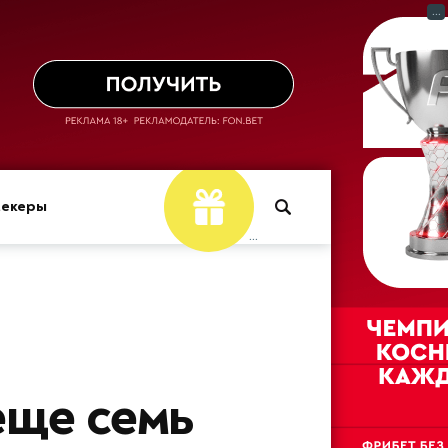
...
мекеры
...
еще семь