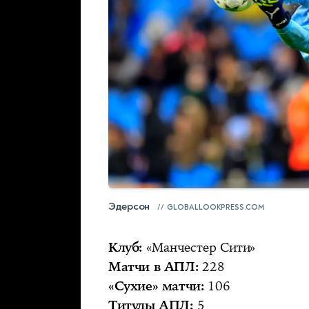
Эдерсон
GLOBALLOOKPRESS.COM
Клуб:
«Манчестер Сити»
Матчи в АПЛ:
228
«Сухие» матчи:
106
Титулы АПЛ:
5