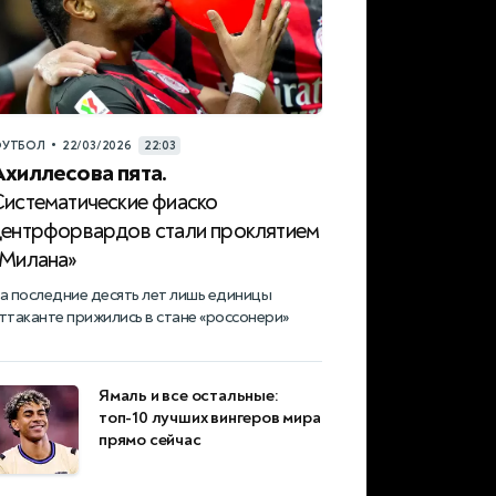
•
УТБОЛ
22/03/2026
22:03
Ахиллесова пята.
Систематические фиаско
центрфорвардов стали проклятием
«Милана»
а последние десять лет лишь единицы
ттаканте прижились в стане «россонери»
Ямаль и все остальные:
топ-10 лучших вингеров мира
прямо сейчас