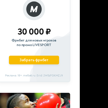
30 000 ₽
Фрибет для новых игроков
по промо LIVESPORT
Забрать фрибет
Реклама. 18+. melbet.ru. Erid: 2W5zFGKMZJ9