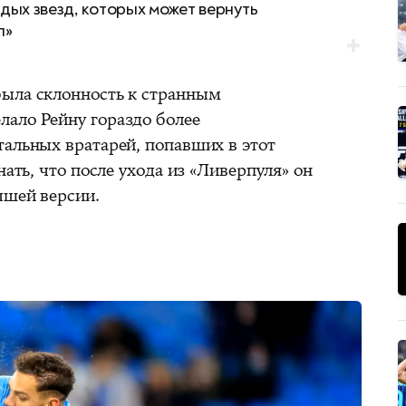
дых звезд, которых может вернуть
л»
была склонность к странным
ало Рейну гораздо более
тальных вратарей, попавших в этот
нать, что после ухода из «Ливерпуля» он
чшей версии.