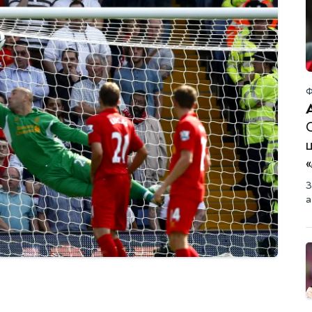
Ф
З
а