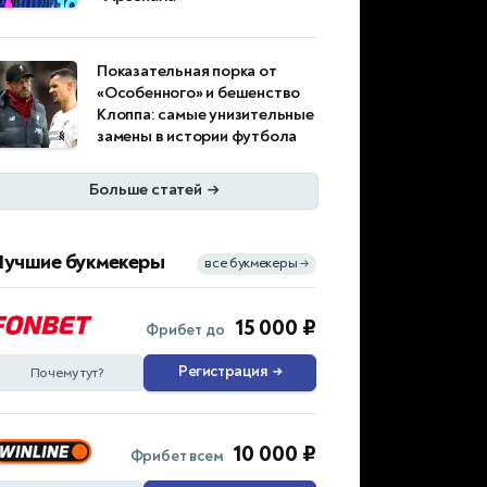
Показательная порка от
«Особенного» и бешенство
Клоппа: самые унизительные
замены в истории футбола
Больше статей
→
Лучшие букмекеры
все букмекеры
→
15 000 ₽
Фрибет до
Регистрация
→
Почему тут?
10 000 ₽
Фрибет всем