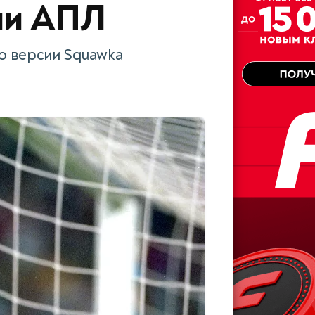
ии АПЛ
по версии Squawka