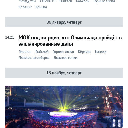
Между тем
COVID-19
Биатлон
Бобслей
Горные лыжи
Кёрлинг
Коньки
06 января, четверг
МОК подтвердил, что Олимпиада пройдёт в
14:21
запланированные даты
Биатлон
Бобслей
Горные лыжи
Кёрлинг
Коньки
Лыжное двоеборье
Лыжные гонки
18 ноября, четверг