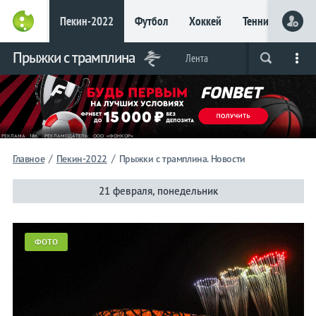
Пекин-2022
Футбол
Хоккей
Теннис
Бои
Прыжки с трамплина
Лента
Live
Вся лента
Прогнозы
Букмекеры
Фот
/
/
Главное
Пекин-2022
Прыжки с трамплина. Новости
21 февраля, понедельник
ФОТО