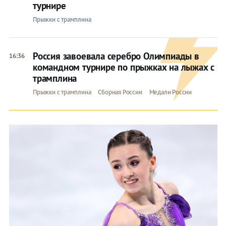
турнире
Прыжки с трамплина
Россия завоевала серебро Олимпиады в
16:36
командном турнире по прыжках на лыжах с
трамплина
Прыжки с трамплина
Сборная России
Медали России