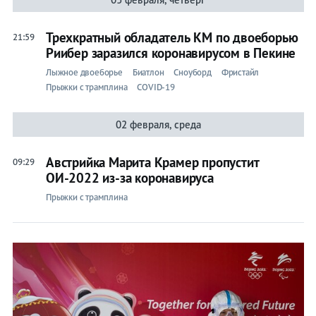
Трехкратный обладатель КМ по двоеборью
21:59
Риибер заразился коронавирусом в Пекине
Лыжное двоеборье
Биатлон
Сноуборд
Фристайл
Прыжки с трамплина
COVID-19
02 февраля, среда
Австрийка Марита Крамер пропустит
09:29
ОИ-2022 из-за коронавируса
Прыжки с трамплина