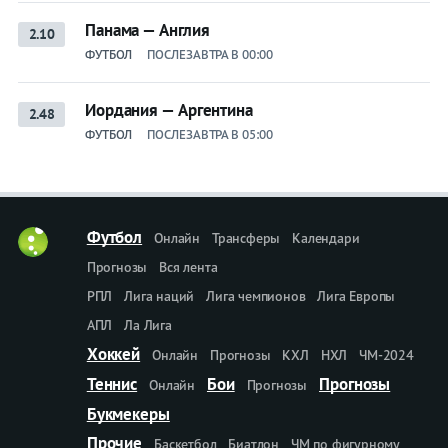
Панама — Англия
2.10
ФУТБОЛ
ПОСЛЕЗАВТРА В 00:00
Иордания — Аргентина
2.48
ФУТБОЛ
ПОСЛЕЗАВТРА В 05:00
Футбол
Онлайн
Трансферы
Календари
Прогнозы
Вся лента
РПЛ
Лига наций
Лига чемпионов
Лига Европы
АПЛ
Ла Лига
Хоккей
Онлайн
Прогнозы
КХЛ
НХЛ
ЧМ-2024
Теннис
Бои
Прогнозы
Онлайн
Прогнозы
Букмекеры
Прочие
Баскетбол
Биатлон
ЧМ по фигурному