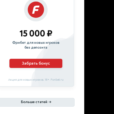
15 000 ₽
Фрибет для новых игроков
без депозита
Забрать бонус
Акция для новых игроков. 18+. Fonbet.ru
Больше статей
→