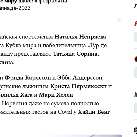
е миру шанс!
4 февраля на
пиаде-2022
сийская спортсменка
Наталья Непряева
 Кубка мира и победительница «Тур де
манду представляют
Татьяна Сорина,
алина
.
ки
Фрида Карлссон
и
Эбба Андерссон
,
 финские лыжницы
Криста Пярмякоски
и
нхильд Хага
и
Мари Хелен
то Норвегия даже не сумела полностью
ожительных тестов на Covid у
Хайди Венг