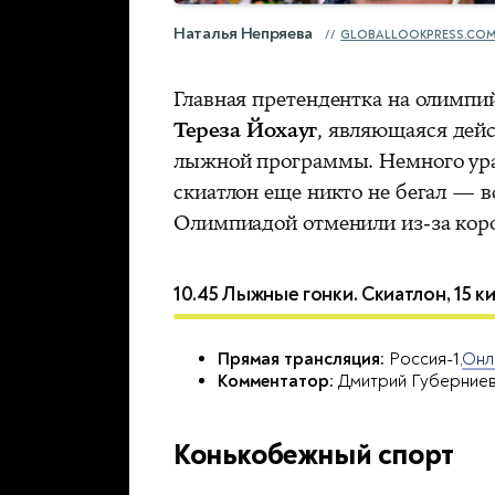
Наталья Непряева
GLOBALLOOKPRESS.CO
Главная претендентка на олимп
Тереза Йохауг
, являющаяся дей
лыжной программы. Немного урав
скиатлон еще никто не бегал — в
Олимпиадой отменили из-за кор
10.45 Лыжные гонки. Скиатлон, 15
Прямая трансляция:
Россия-1,
Онл
Комментатор:
Дмитрий Губерние
Конькобежный спорт