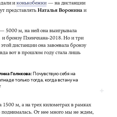
едали и
конькобежки
— на дистанции
ут представлять
Наталья Воронина
и
— 5000 м, на ней она выигрывала
 и бронзу Пхенчхана-2018. Но и три
 этой дистанции она завоевала бронзу
вда вот в прошлом году стала лишь
лина Голикова:
Почувствую себя на
пиаде только тогда, когда встану на
т
а 1500 м, а на трех километрах в рамках
 поднималась. От нее много мы не ждем,