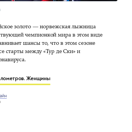
M
ийское золото — норвежская лыжница
ствующей чемпионкой мира в этом виде
нивает шансы то, что в этом сезоне
се старты между «Тур де Ски» и
онавируса.
 километров. Женщины
айн
в