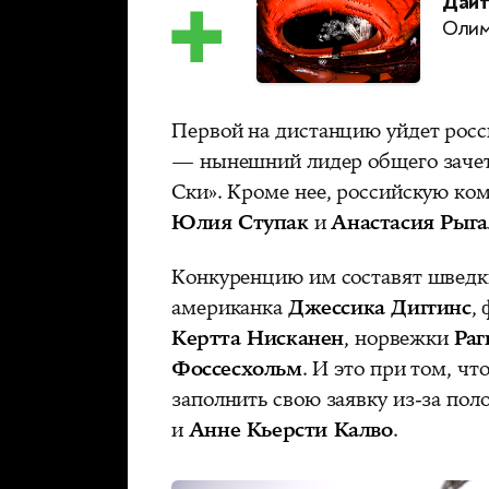
Дайт
Олим
Первой на дистанцию уйдет рос
— нынешний лидер общего зачета
Ски». Кроме нее, российскую ко
Юлия Ступак
и
Анастасия Рыг
Конкуренцию им составят швед
американка
Джессика Диггинс
,
Кертта Нисканен
, норвежки
Раг
Фоссесхольм
. И это при том, ч
заполнить свою заявку из-за пол
и
Анне Кьерсти Калво
.