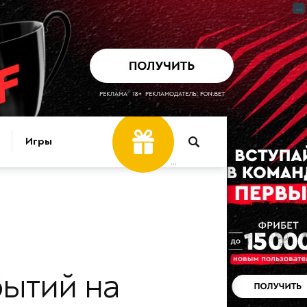
...
Игры
...
ытий на