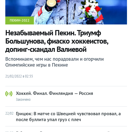
Прыжки с
Прыжки с
трамплина
трамплина
Санный
Санный
ПЕКИН-2022
спорт
спорт
Незабываемый Пекин. Триумф
Скелетон
Скелетон
Большунова, фиаско хоккеистов,
Сноуборд
Сноуборд
допинг-скандал Валиевой
Фигурное
Фигурное
Вспоминаем, чем нас порадовали и огорчили
катание
катание
Олимпийские игры в Пекине
Фристайл
Фристайл
Хоккей
Хоккей
21/02/2022 в 02:55
Шорт-
Шорт-
трек
трек
Хоккей. Финал. Финляндия — Россия
Закончено
Футбол
Футбол
Грицюк: В матче со Швецией чувствовал провал, а
22/02
Прогнозы
Прогнозы
после буллита упал груз с плеч
на спорт
на спорт