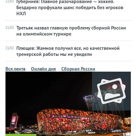
Губерниев: Главное разочарование — хоккей.
22/02
Бездарно профукали шанс победить без игроков
Букмекеры
Букмекеры
НХЛ
Хоккей
Хоккей
Третьяк назвал главную проблему сборной России
21/02
на олимпийском турнире
Теннис
Теннис
Бои
Бои
Плющев: Жамнов получил все, но качественной
21/02
тренерской работы мы не увидели
Прочие
Прочие
Вся лента
Онлайн дня
Сборная России