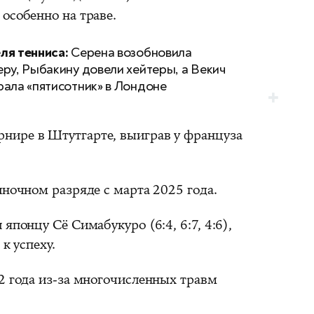
особенно на траве.
ля тенниса:
Серена возобновила
еру, Рыбакину довели хейтеры, а Векич
рала «пятисотник» в Лондоне
рнире в Штутгарте, выиграв у француза
иночном разряде с марта 2025 года.
японцу Сё Симабукуро (6:4, 6:7, 4:6),
к успеху.
2 года из-за многочисленных травм