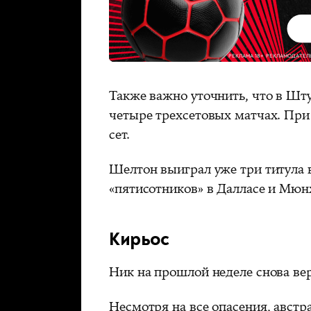
Также важно уточнить, что в Шт
четыре трехсетовых матчах. При 
сет.
Шелтон выиграл уже три титула в
«пятисотников» в Далласе и Мюн
Кирьос
Ник на прошлой неделе снова вер
Несмотря на все опасения, австра