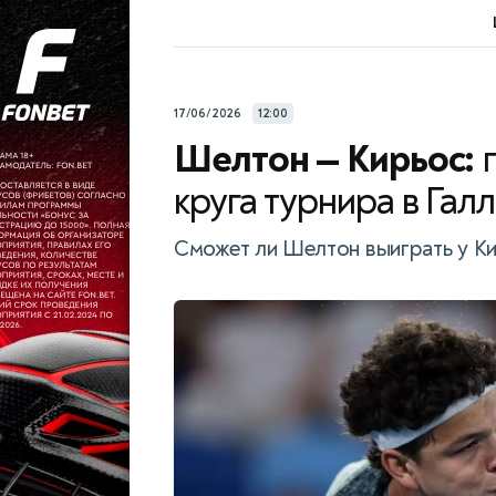
17/06/2026
12:00
Шелтон — Кирьос:
круга турнира в Галле
Сможет ли Шелтон выиграть у К