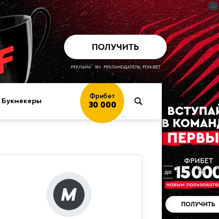
...
Букмекеры
Играть
→
...