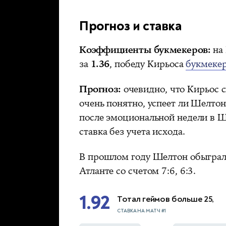
Прогноз и ставка
Коэффициенты букмекеров:
на 
за
1.36
, победу Кирьоса
букмеке
Прогноз:
очевидно, что Кирьос с
очень понятно, успеет ли Шелто
после эмоциональной недели в Ш
ставка без учета исхода.
В прошлом году Шелтон обыграл 
Атланте со счетом 7:6, 6:3.
1.92
Тотал геймов больше 25,
СТАВКА НА МАТЧ #1