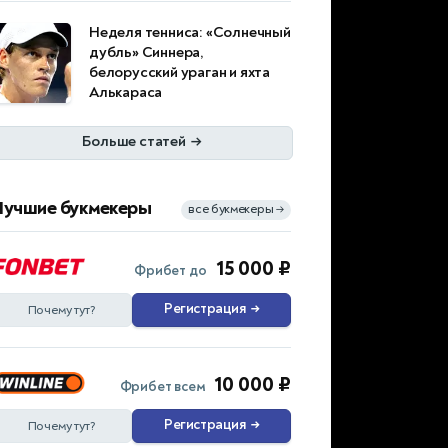
Неделя тенниса: «Солнечный
дубль» Синнера,
белорусский ураган и яхта
Алькараса
Больше статей
→
Лучшие букмекеры
все букмекеры
→
15 000 ₽
Фрибет до
Регистрация
→
Почему тут?
10 000 ₽
Фрибет всем
Регистрация
→
Почему тут?