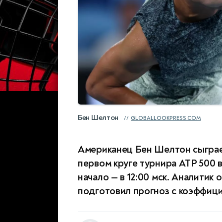
Бен Шелтон
GLOBALLOOKPRESS.COM
Американец Бен Шелтон сыграе
первом круге турнира ATP 500 в
начало — в 12:00 мск. Аналитик
подготовил прогноз с коэффицие