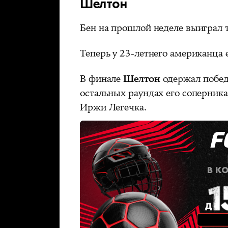
Шелтон
Бен на прошлой неделе выиграл
Теперь у 23-летнего американца 
В финале
Шелтон
одержал победу
остальных раундах его соперник
Иржи Легечка.