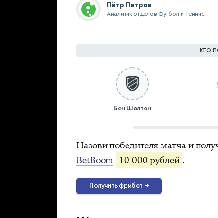
Пётр Петров
Аналитик отделов Футбол и Теннис
КТО П
Бен Шелтон
Назови победителя матча и полу
BetBoom
10 000 рублей
.
Получить фрибет
→