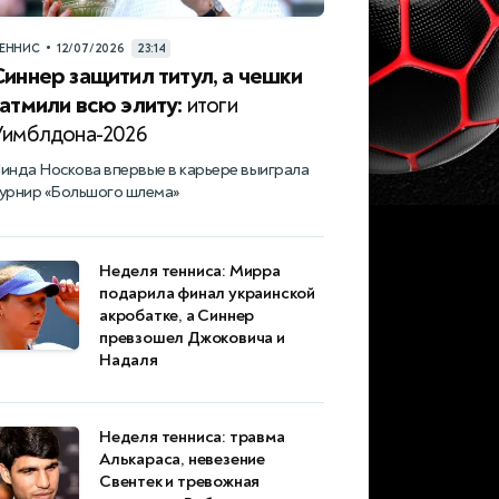
•
ЕННИС
12/07/2026
23:14
Синнер защитил титул, а чешки
затмили всю элиту:
итоги
Уимблдона-2026
инда Носкова впервые в карьере выиграла
урнир «Большого шлема»
Неделя тенниса: Мирра
подарила финал украинской
акробатке, а Синнер
превзошел Джоковича и
Надаля
Неделя тенниса: травма
Алькараса, невезение
Свентек и тревожная