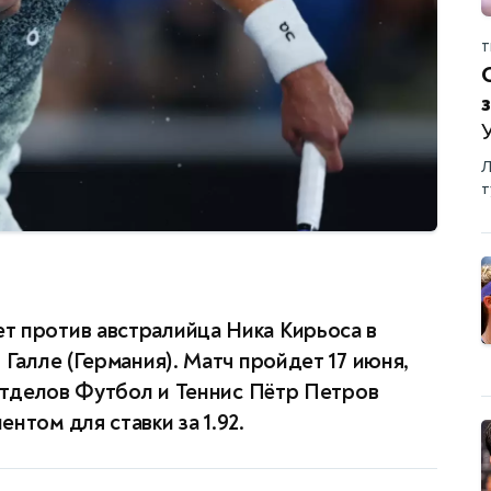
Т
Л
т
т против австралийца Ника Кирьоса в
 Галле (Германия). Матч пройдет 17 июня,
 отделов Футбол и Теннис Пётр Петров
нтом для ставки за 1.92.