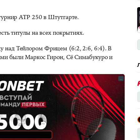
 турнир ATP 250 в Штутгарте.
есть титулы на всех покрытиях.
 над Тейлором Фрицем (6:2, 2:6, 6:4). В
ами были Маркос Гирон, Сё Симабукуро и
...