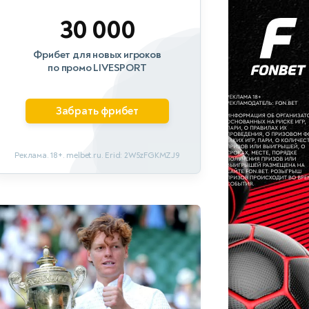
30 000
Фрибет для новых игроков
по промо LIVESPORT
Забрать фрибет
Реклама. 18+. melbet.ru. Erid: 2W5zFGKMZJ9