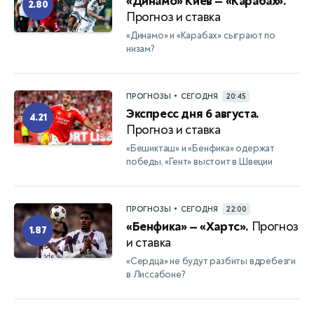
«Динамо» Киев — «Карабах».
2.80
Прогноз и ставка
«Динамо» и «Карабах» сыграют по
низам?
•
ПРОГНОЗЫ
СЕГОДНЯ
20:45
Экспресс дня 6 августа.
4.21
Прогноз и ставка
«Бешикташ» и «Бенфика» одержат
победы, «Гент» выстоит в Швеции
•
ПРОГНОЗЫ
СЕГОДНЯ
22:00
«Бенфика» — «Хартс».
Прогноз
1.87
и ставка
«Сердца» не будут разбиты вдребезги
в Лиссабоне?