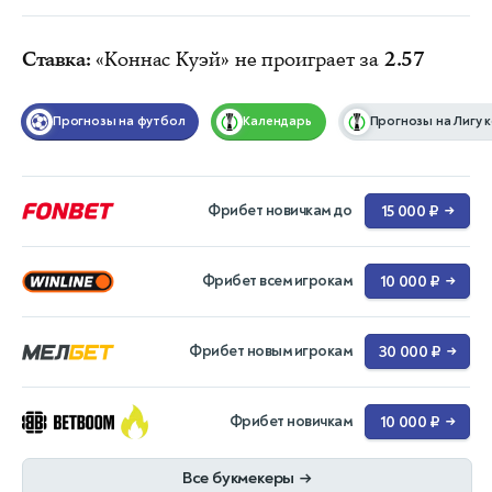
Ставка:
«Коннас Куэй» не проиграет за
2.57
Прогнозы на футбол
Календарь
Прогнозы на Лигу 
Фрибет новичкам до
15 000 ₽
→
Фрибет всем игрокам
10 000 ₽
→
Фрибет новым игрокам
30 000 ₽
→
Фрибет новичкам
10 000 ₽
→
Все букмекеры
→