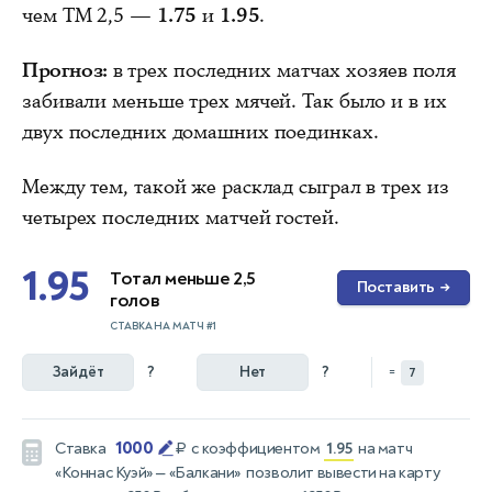
чем ТМ 2,5 —
1.75
и
1.95
.
Прогноз:
в трех последних матчах хозяев поля
забивали меньше трех мячей. Так было и в их
двух последних домашних поединках.
Между тем, такой же расклад сыграл в трех из
четырех последних матчей гостей.
1.95
Тотал меньше 2,5
Поставить
→
голов
СТАВКА НА МАТЧ #1
Зайдёт
?
Нет
?
=
7
1000
Ставка
₽
с коэффициентом
1.95
на матч
«Коннас Куэй» — «Балкани»
позволит вывести на карту