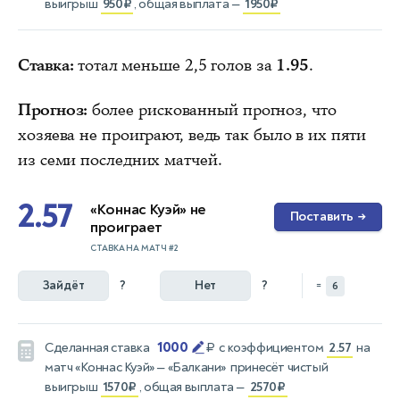
выигрыш
950₽
, общая выплата —
1950₽
Ставка:
тотал меньше 2,5 голов за
1.95
.
Прогноз:
более рискованный прогноз, что
хозяева не проиграют, ведь так было в их пяти
из семи последних матчей.
2.57
«Коннас Куэй» не
Поставить
→
проиграет
СТАВКА НА МАТЧ #2
Зайдёт
?
Нет
?
=
6
1000
Сделанная ставка
₽
с коэффициентом
2.57
на
матч
«Коннас Куэй» — «Балкани»
принесёт чистый
выигрыш
1570₽
, общая выплата —
2570₽