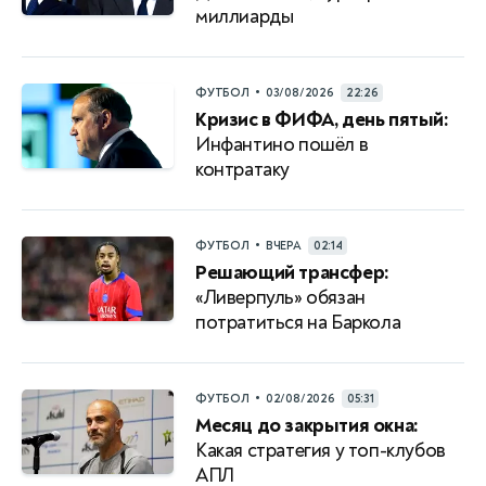
миллиарды
•
ФУТБОЛ
03/08/2026
22:26
Кризис в ФИФА, день пятый:
Инфантино пошёл в
контратаку
•
ФУТБОЛ
ВЧЕРА
02:14
Решающий трансфер:
«Ливерпуль» обязан
потратиться на Баркола
•
ФУТБОЛ
02/08/2026
05:31
Месяц до закрытия окна:
Какая стратегия у топ-клубов
АПЛ