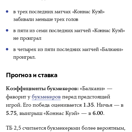
в трех последних матчах «Коннас Куэй»
забивали меньше трех голов
в пяти из семи последних матчей «Коннас Куэй»
не проиграл
в четырех из пяти последних матчей «Балкани»
проиграл.
Прогноз и ставка
Коэффициенты букмекеров:
«Балкани» —
фаворит у
букмекеров
перед предстоящей
игрой. Его победа оценивается
1.35
. Ничья — в
5.75
, выигрыш «Коннас Куэй» — в
6.00
.
ТБ 2,5 считается букмекерами более вероятным,