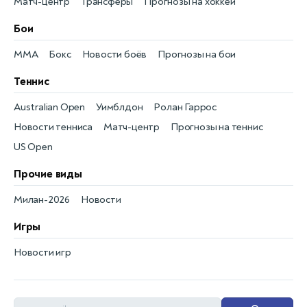
Матч-центр
Трансферы
Прогнозы на хоккей
Бои
MMA
Бокс
Новости боёв
Прогнозы на бои
Теннис
Australian Open
Уимблдон
Ролан Гаррос
Новости тенниса
Матч-центр
Прогнозы на теннис
US Open
Прочие виды
Милан-2026
Новости
Игры
Новости игр