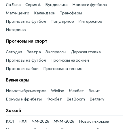
Ла Лига
Серия А
Бундеслига
Новости футбола
Матч-центр
Календари
Трансферы
Прогнозы на футбол
Популярное
Интересное
Интервью
Прогнозы на спорт
Сегодня
Завтра
Экспрессы
Дерзкая ставка
Прогнозы на футбол
Прогнозы на хоккей
Прогнозы на бои
Прогнозы на теннис
Букмекеры
Новости букмекеров
Winline
Мелбет
Зенит
Бонусы и фрибеты
Фонбет
BetBoom
Bettery
Хоккей
КХЛ
НХЛ
ЧМ-2026
МЧМ-2026
Новости хоккея