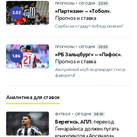
•
ПРОГНОЗЫ
СЕГОДНЯ
22:00
«Партизан» — «Тобол».
2.02
Прогноз и ставка
Сербы не отдадут победу казахам?
•
ПРОГНОЗЫ
СЕГОДНЯ
20:00
«РБ Зальцбург» — «Пафос».
1.86
Прогноз и ставка
Австрийский клуб подтвердит статус
фаворита?
Аналитика для ставок
•
ФУТБОЛ
СЕГОДНЯ
08:00
Берегись, АПЛ:
переход
Гимарайнса должен пугать
конкурентов «Арсенала»