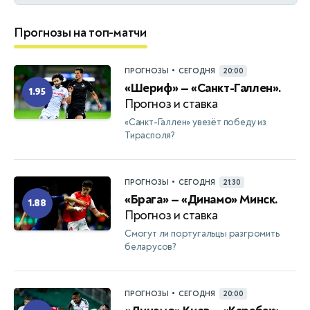
Прогнозы на топ-матчи
•
ПРОГНОЗЫ
СЕГОДНЯ
20:00
«Шериф» — «Санкт-Галлен».
1.95
Прогноз и ставка
«Санкт-Галлен» увезёт победу из
Тирасполя?
•
ПРОГНОЗЫ
СЕГОДНЯ
21:30
«Брага» — «Динамо» Минск.
1.88
Прогноз и ставка
Смогут ли португальцы разгромить
беларусов?
•
ПРОГНОЗЫ
СЕГОДНЯ
20:00