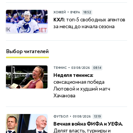
•
ХОККЕЙ
ВЧЕРА
18:52
КХЛ:
топ-5 свободных агентов
за месяц до начала сезона
Выбор читателей
•
ТЕННИС
03/08/2026
08:14
Неделя тенниса:
сенсационная победа
Лютовой и худший матч
Хачанова
•
ФУТБОЛ
01/08/2026
13:19
Вечная война ФИФА и УЕФА.
Делят власть, турниры и