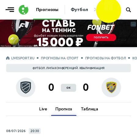
Фрибет
Прогнозы
Футбол
Хоккей
Теннис
10 000 ₽
...
...
LIVESPORT.RU
ПРОГНОЗЫ НА СПОРТ
ПРОГНОЗЫ НА ФУТБОЛ
КО
ФУТБОЛ. ЛИГА КОНФЕРЕНЦИЙ. КВАЛИФИКАЦИЯ
0
0
ок
Live
Прогноз
Таблица
08/07/2026
20:30