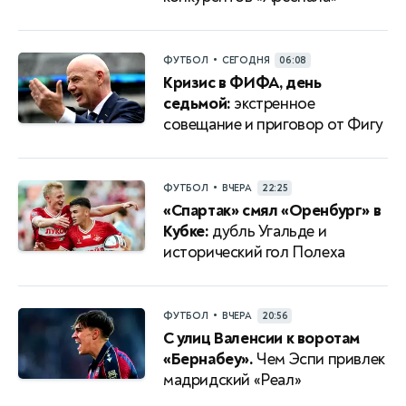
•
ФУТБОЛ
СЕГОДНЯ
06:08
Кризис в ФИФА, день
седьмой:
экстренное
совещание и приговор от Фигу
•
ФУТБОЛ
ВЧЕРА
22:25
«Спартак» смял «Оренбург» в
Кубке:
дубль Угальде и
исторический гол Полеха
•
ФУТБОЛ
ВЧЕРА
20:56
С улиц Валенсии к воротам
«Бернабеу».
Чем Эспи привлек
мадридский «Реал»