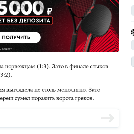
а норвежцам (1:3). Зато в финале стыков
3:2).
ия
выглядела не столь монолитно. Зато
ереш сумел поразить ворота греков.