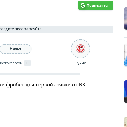
Подписаться
ОБЕДИТ? ПРОГОЛОСУЙТЕ
Ничья
Тунис
Всего голосов:
0
чи фрибет для первой ставки от БК