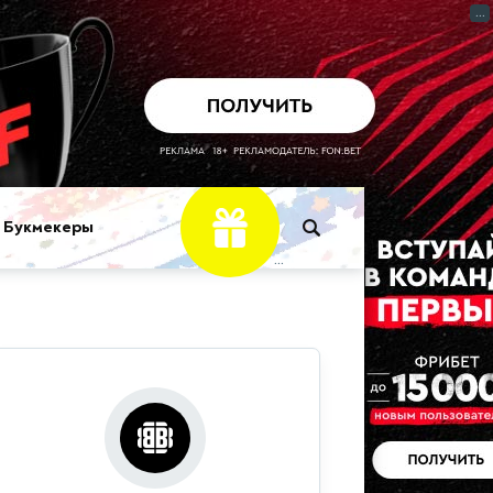
...
Фрибет
Букмекеры
10 000 ₽
...