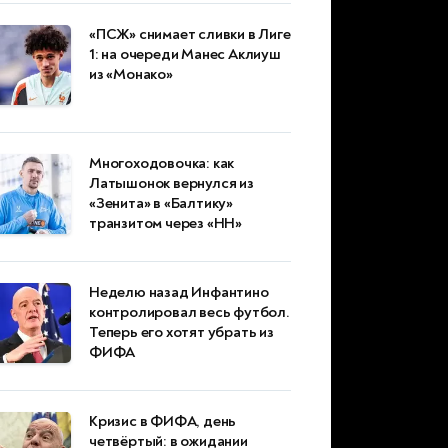
«ПСЖ» снимает сливки в Лиге
1: на очереди Манес Аклиуш
из «Монако»
Многоходовочка: как
Латышонок вернулся из
«Зенита» в «Балтику»
транзитом через «НН»
Неделю назад Инфантино
контролировал весь футбол.
Теперь его хотят убрать из
ФИФА
Кризис в ФИФА, день
четвёртый: в ожидании