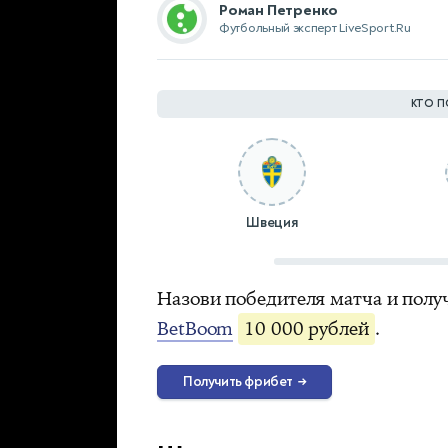
Роман Петренко
Футбольный эксперт LiveSport.Ru
КТО П
Швеция
Назови победителя матча и полу
BetBoom
10 000 рублей
.
Получить фрибет
→