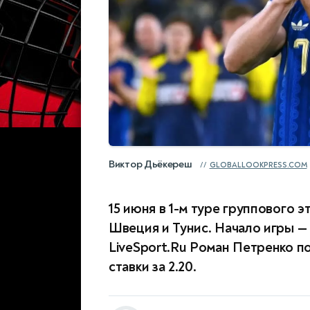
Виктор Дьёкереш
GLOBALLOOKPRESS.COM
15 июня в 1-м туре группового 
Швеция и Тунис. Начало игры — 
LiveSport.Ru Роман Петренко п
ставки за 2.20.