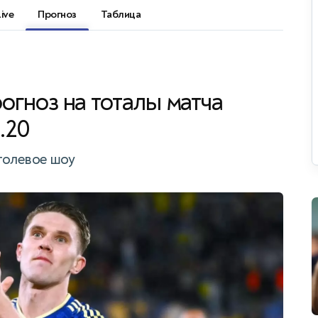
Live
Прогноз
Таблица
огноз на тоталы матча
.20
голевое шоу