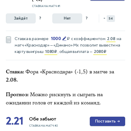
СТАВКА НА МАТЧ #1
Зайдёт
?
Нет
?
=
54
1000
Ставка в размере
₽
с коэффициентом
2.08
на
матч
«Краснодар» — «Динамо» Мх
позволит вывести на
карту выигрыш
1080₽
, общая выплата —
2080₽
Ставка:
Фора «Краснодара» (-1,5) в матче за
2.08.
Прогноз:
Можно рискнуть и сыграть на
ожидании голов от каждой из команд.
2.21
Обе забьют
Поставить
→
СТАВКА НА МАТЧ #2