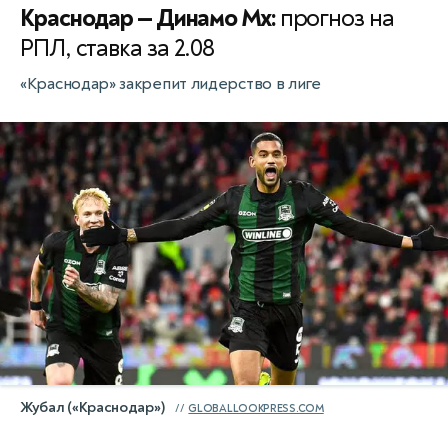
Краснодар — Динамо Мх:
прогноз на
РПЛ, ставка за 2.08
«Краснодар» закрепит лидерство в лиге
Жубал («Краснодар»)
GLOBALLOOKPRESS.COM