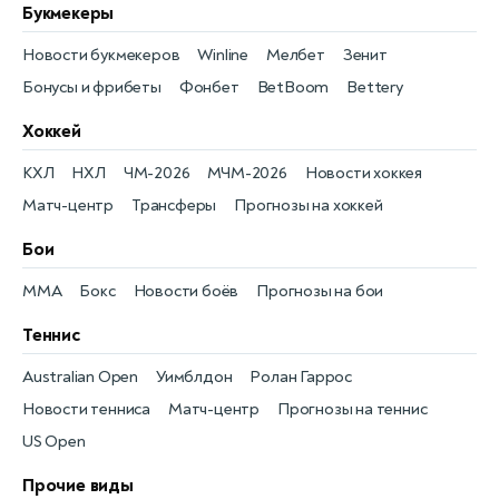
Букмекеры
Новости букмекеров
Winline
Мелбет
Зенит
Бонусы и фрибеты
Фонбет
BetBoom
Bettery
Хоккей
КХЛ
НХЛ
ЧМ-2026
МЧМ-2026
Новости хоккея
Матч-центр
Трансферы
Прогнозы на хоккей
Бои
MMA
Бокс
Новости боёв
Прогнозы на бои
Теннис
Australian Open
Уимблдон
Ролан Гаррос
Новости тенниса
Матч-центр
Прогнозы на теннис
US Open
Прочие виды