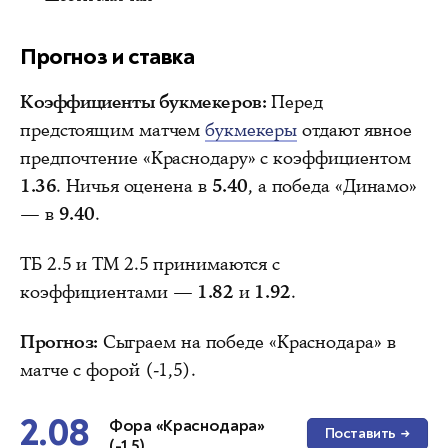
Прогноз и ставка
Коэффициенты букмекеров:
Перед
предстоящим матчем
букмекеры
отдают явное
предпочтение «Краснодару» с коэффициентом
1.36
. Ничья оценена в
5.40
, а победа «Динамо»
— в
9.40
.
ТБ 2.5 и ТМ 2.5 принимаются с
коэффициентами —
1.82
и
1.92
.
Прогноз:
Сыграем на победе «Краснодара» в
матче с форой (-1,5).
2.08
Фора «Краснодара»
Поставить
→
(-1,5)