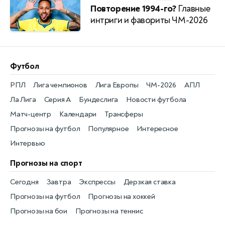
Повторение 1994-го?
Главные
интриги и фавориты ЧМ-2026
Футбол
РПЛ
Лига чемпионов
Лига Европы
ЧМ-2026
АПЛ
Ла Лига
Серия А
Бундеслига
Новости футбола
Матч-центр
Календари
Трансферы
Прогнозы на футбол
Популярное
Интересное
Интервью
Прогнозы на спорт
Сегодня
Завтра
Экспрессы
Дерзкая ставка
Прогнозы на футбол
Прогнозы на хоккей
Прогнозы на бои
Прогнозы на теннис