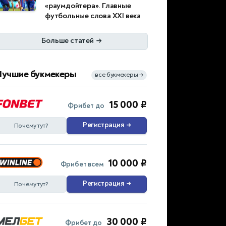
«раумдойтера». Главные
футбольные слова XXI века
Больше статей
→
Лучшие букмекеры
все букмекеры
→
15 000 ₽
Фрибет до
Регистрация
→
Почему тут?
10 000 ₽
Фрибет всем
Регистрация
→
Почему тут?
30 000 ₽
Фрибет до