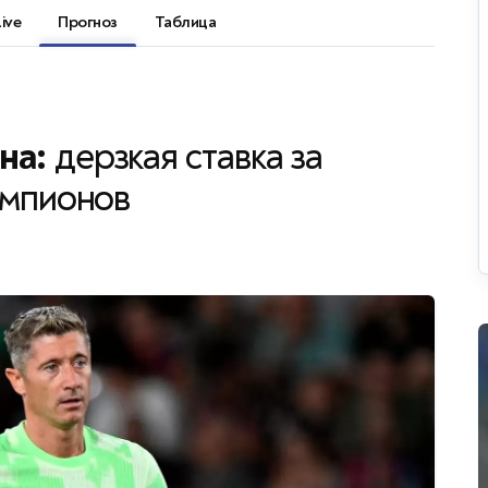
Live
Прогноз
Таблица
на:
дерзкая ставка за
емпионов