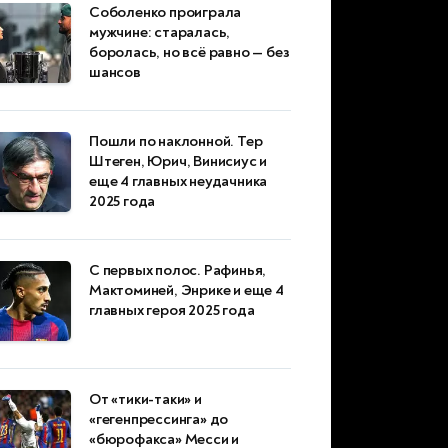
Соболенко проиграла
мужчине: старалась,
боролась, но всё равно — без
шансов
Пошли по наклонной. Тер
Штеген, Юрич, Винисиус и
еще 4 главных неудачника
2025 года
С первых полос. Рафинья,
Мактоминей, Энрике и еще 4
главных героя 2025 года
От «тики-таки» и
«гегенпрессинга» до
«бюрофакса» Месси и