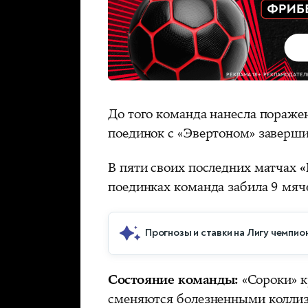
До того команда нанесла пораже
поединок с «Эвертоном» завершил
В пяти своих последних матчах
«
поединках команда забила 9 мяче
Прогнозы и ставки на Лигу чемпио
Состояние команды:
«Сороки» к
сменяются болезненными колли