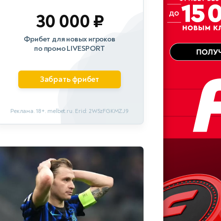
30 000 ₽
Фрибет для новых игроков
по промо LIVESPORT
Забрать фрибет
Реклама. 18+. melbet.ru. Erid: 2W5zFGKMZJ9