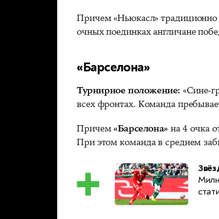
Причем «Ньюкасл» традиционно н
очных поединках англичане побе
«Барселона»
Турнирное положение:
«Сине-гр
всех фронтах. Команда пребывае
Причем
«Барселона»
на 4 очка о
При этом команда в среднем заби
Звёз
Милн
стат