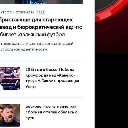
•
УТБОЛ
27/02/2026
13:55
Пристанище для стареющих
звезд и бюрократический ад:
что
убивает итальянский футбол
талия расплачивается за отказ от своей
утбольной идентичности
2025 год в боксе: Победа
Кроуфорда над «Канело»,
триумф Бивола, доминация
Усика
Бесконечное изгнание: как
сборная Италии сбилась с
пути