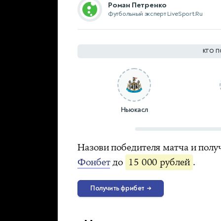
Роман Петренко
Футбольный эксперт LiveSport.Ru
КТО П
Ньюкасл
Назови победителя матча и полу
Фонбет
до
15 000 рублей
.
Получить фрибет
→