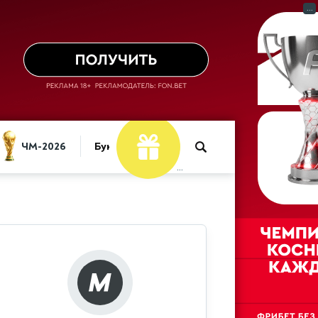
...
Фрибет
ЧМ-2026
Букмекеры
...