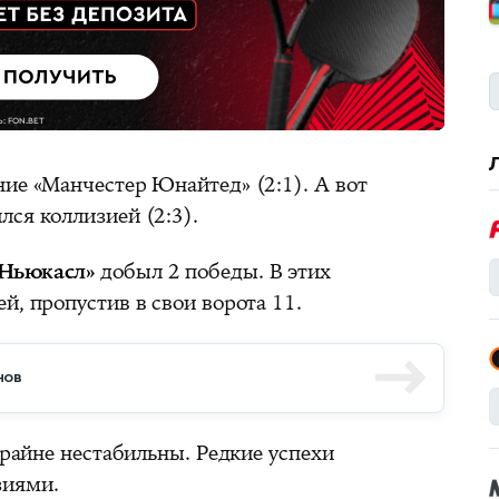
ние «Манчестер Юнайтед» (2:1). А вот
ся коллизией (2:3).
Ньюкасл»
добыл 2 победы. В этих
й, пропустив в свои ворота 11.
нов
райне нестабильны. Редкие успехи
зиями.