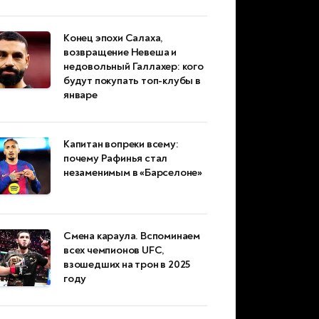
Конец эпохи Салаха,
возвращение Невеша и
недовольный Галлахер: кого
будут покупать топ-клубы в
январе
Капитан вопреки всему:
почему Рафинья стал
незаменимым в «Барселоне»
Смена караула. Вспоминаем
всех чемпионов UFC,
взошедших на трон в 2025
году