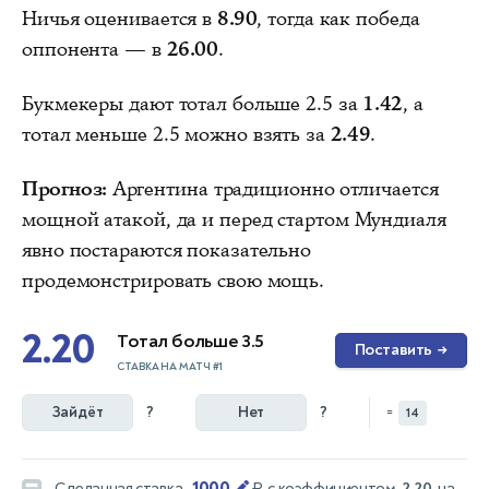
Ничья оценивается в
8.90
, тогда как победа
оппонента — в
26.00
.
Букмекеры дают тотал больше 2.5 за
1.42
, а
тотал меньше 2.5 можно взять за
2.49
.
Прогноз:
Аргентина традиционно отличается
мощной атакой, да и перед стартом Мундиаля
явно постараются показательно
продемонстрировать свою мощь.
2.20
Тотал больше 3.5
Поставить
→
СТАВКА НА МАТЧ #1
Зайдёт
?
Нет
?
=
14
1000
Сделанная ставка
₽
с коэффициентом
2.20
на