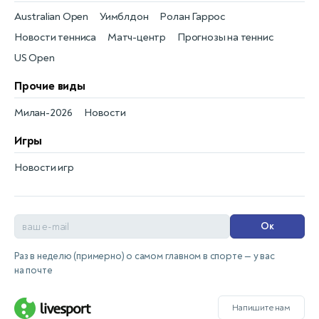
Australian Open
Уимблдон
Ролан Гаррос
Новости тенниса
Матч-центр
Прогнозы на теннис
US Open
Прочие виды
Милан-2026
Новости
Игры
Новости игр
Ок
Раз в неделю (примерно) о самом главном в спорте — у вас
на почте
Напишите нам