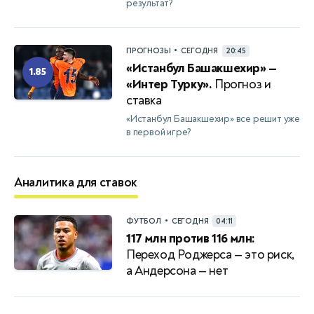
результат?
•
ПРОГНОЗЫ
СЕГОДНЯ
20:45
«Истанбул Башакшехир» —
1.85
«Интер Турку».
Прогноз и
ставка
«Истанбул Башакшехир» все решит уже
в первой игре?
Аналитика для ставок
•
ФУТБОЛ
СЕГОДНЯ
04:11
117 млн против 116 млн:
Переход Роджерса — это риск,
а Андерсона — нет