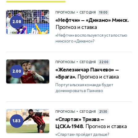
•
ПРОГНОЗЫ
СЕГОДНЯ
19:00
«Нефтчи» — «Динамо» Минск.
2.08
Прогноз и ставка
«Нефтчи» воспользуется усталостью
минского «Динамо»?
•
ПРОГНОЗЫ
СЕГОДНЯ
22:00
«Железничар Панчево» —
2.00
«Брага».
Прогноз и ставка
Португальская команда будет
доминировать в Панчево
•
ПРОГНОЗЫ
СЕГОДНЯ
21:30
«Спартак» Трнава —
1.83
ЦСКА-1948.
Прогноз и ставка
«Спартак» пройдет дальше?