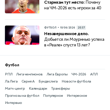
Старикам тут место:
Почему
на ЧМ-2026 есть игроки за 40
•
ФУТБОЛ
10/06/2026
20:37
Незавершенное дело.
Добьется ли Моуринью успеха
в «Реале» спустя 13 лет?
Футбол
РПЛ
Лига чемпионов
Лига Европы
ЧМ-2026
АПЛ
Ла Лига
Серия А
Бундеслига
Новости футбола
Матч-центр
Календари
Трансферы
Прогнозы на футбол
Популярное
Интересное
Интервью