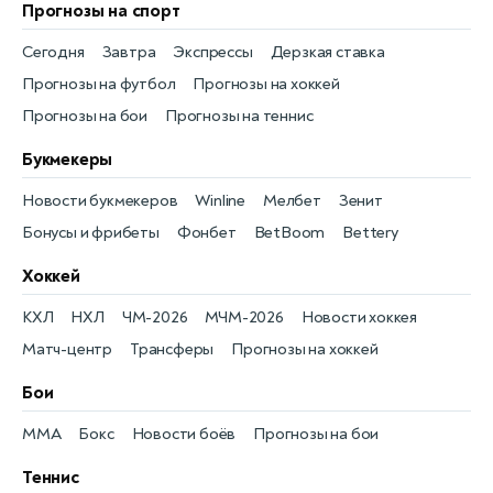
Прогнозы на спорт
Сегодня
Завтра
Экспрессы
Дерзкая ставка
Прогнозы на футбол
Прогнозы на хоккей
Прогнозы на бои
Прогнозы на теннис
Букмекеры
Новости букмекеров
Winline
Мелбет
Зенит
Бонусы и фрибеты
Фонбет
BetBoom
Bettery
Хоккей
КХЛ
НХЛ
ЧМ-2026
МЧМ-2026
Новости хоккея
Матч-центр
Трансферы
Прогнозы на хоккей
Бои
MMA
Бокс
Новости боёв
Прогнозы на бои
Теннис