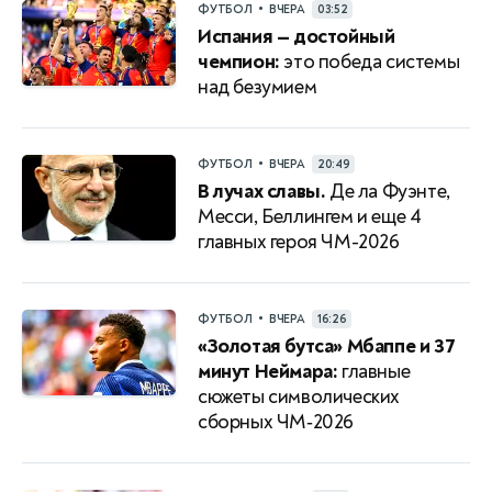
•
ФУТБОЛ
ВЧЕРА
03:52
Испания — достойный
чемпион:
это победа системы
над безумием
•
ФУТБОЛ
ВЧЕРА
20:49
В лучах славы.
Де ла Фуэнте,
Месси, Беллингем и еще 4
главных героя ЧМ-2026
•
ФУТБОЛ
ВЧЕРА
16:26
«Золотая бутса» Мбаппе и 37
минут Неймара:
главные
сюжеты символических
сборных ЧМ‑2026