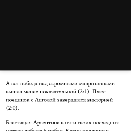
А вот победа над скромными мавританцами
вышла менее показательной (2:1). Плюс
поединок с Анголой завершился викторией
(2:0).
Блестящая
Аргентина
в пяти своих последних
матчах добыла 5 побед. В этих поединках