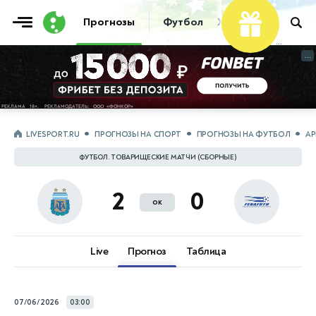
Фрибет
Прогнозы
Футбол
Хоккей
Теннис
...
...
LIVESPORT.RU
ПРОГНОЗЫ НА СПОРТ
ПРОГНОЗЫ НА ФУТБОЛ
АР
ФУТБОЛ. ТОВАРИЩЕСКИЕ МАТЧИ (СБОРНЫЕ)
2
0
ок
Live
Прогноз
Таблица
07/06/2026
03:00