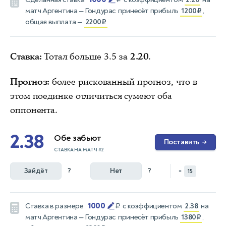
матч
Аргентина — Гондурас
принесёт прибыль
1200₽
,
общая выплата —
2200₽
Ставка:
Тотал больше 3.5 за
2.20
.
Прогноз:
более рискованный прогноз, что в
этом поединке отличиться сумеют оба
оппонента.
2.38
Обе забьют
Поставить
→
СТАВКА НА МАТЧ #2
Зайдёт
?
Нет
?
=
15
1000
Ставка в размере
₽
с коэффициентом
2.38
на
матч
Аргентина — Гондурас
принесёт прибыль
1380₽
,