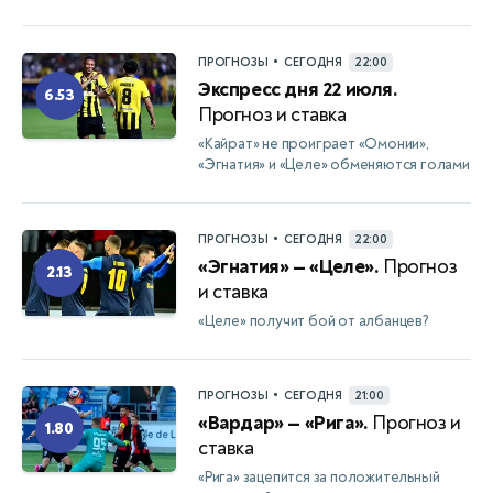
•
ПРОГНОЗЫ
СЕГОДНЯ
22:00
Экспресс дня 22 июля.
6.53
Прогноз и ставка
«Кайрат» не проиграет «Омонии»,
«Эгнатия» и «Целе» обменяются голами
•
ПРОГНОЗЫ
СЕГОДНЯ
22:00
«Эгнатия» — «Целе».
Прогноз
2.13
и ставка
«Целе» получит бой от албанцев?
•
ПРОГНОЗЫ
СЕГОДНЯ
21:00
«Вардар» — «Рига».
Прогноз и
1.80
ставка
«Рига» зацепится за положительный