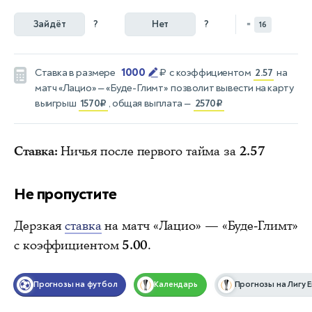
Зайдёт
?
Нет
?
=
16
1000
Ставка в размере
₽
с коэффициентом
2.57
на
матч
«Лацио» — «Буде-Глимт»
позволит вывести на карту
выигрыш
1570₽
, общая выплата —
2570₽
Ставка:
Ничья после первого тайма за
2.57
Не пропустите
Дерзкая
ставка
на матч «Лацио» — «Буде-Глимт»
с коэффициентом
5.00
.
Прогнозы на футбол
Календарь
Прогнозы на Лигу 