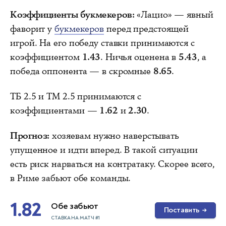
Коэффициенты букмекеров:
«Лацио» — явный
фаворит у
букмекеров
перед предстоящей
игрой. На его победу ставки принимаются с
коэффициентом
1.43
. Ничья оценена в
5.43
, а
победа оппонента — в скромные
8.65
.
ТБ 2.5 и ТМ 2.5 принимаются с
коэффициентами —
1.62
и
2.30
.
Прогноз:
хозяевам нужно наверстывать
упущенное и идти вперед. В такой ситуации
есть риск нарваться на контратаку. Скорее всего,
в Риме забьют обе команды.
1.82
Обе забьют
Поставить
→
СТАВКА НА МАТЧ #1