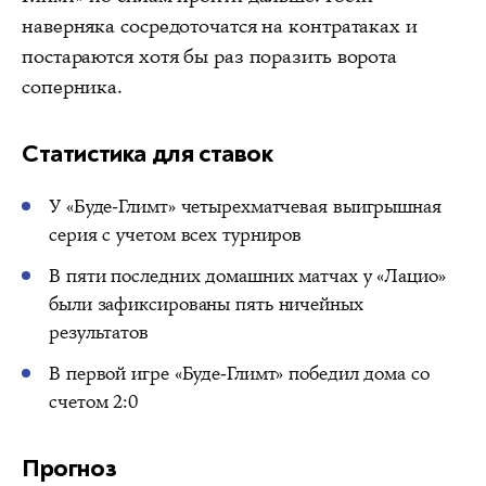
наверняка сосредоточатся на контратаках и
постараются хотя бы раз поразить ворота
соперника.
Статистика для ставок
У «Буде-Глимт» четырехматчевая выигрышная
серия с учетом всех турниров
В пяти последних домашних матчах у «Лацио»
были зафиксированы пять ничейных
результатов
В первой игре «Буде-Глимт» победил дома со
счетом 2:0
Прогноз