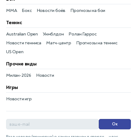
MMA
Бокс
Новости боёв
Прогнозы на бои
Теннис
Australian Open
Уимблдон
Ролан Гаррос
Новости тенниса
Матч-центр
Прогнозы на теннис
US Open
Прочие виды
Милан-2026
Новости
Игры
Новости игр
Ок
Раз в неделю (примерно) о самом главном в спорте — у вас