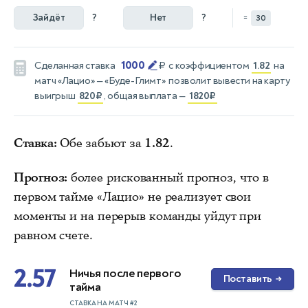
Зайдёт
?
Нет
?
=
30
1000
Сделанная ставка
₽
с коэффициентом
1.82
на
матч
«Лацио» — «Буде-Глимт»
позволит вывести на карту
выигрыш
820₽
, общая выплата —
1820₽
Ставка:
Обе забьют за
1.82
.
Прогноз:
более рискованный прогноз, что в
первом тайме «Лацио» не реализует свои
моменты и на перерыв команды уйдут при
равном счете.
2.57
Ничья после первого
Поставить
→
тайма
СТАВКА НА МАТЧ #2