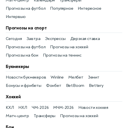
Матч-центр
Календари
Трансферы
Прогнозы на футбол
Популярное
Интересное
Интервью
Прогнозы на спорт
Сегодня
Завтра
Экспрессы
Дерзкая ставка
Прогнозы на футбол
Прогнозы на хоккей
Прогнозы на бои
Прогнозы на теннис
Букмекеры
Новости букмекеров
Winline
Мелбет
Зенит
Бонусы и фрибеты
Фонбет
BetBoom
Bettery
Хоккей
КХЛ
НХЛ
ЧМ-2026
МЧМ-2026
Новости хоккея
Матч-центр
Трансферы
Прогнозы на хоккей
Бои