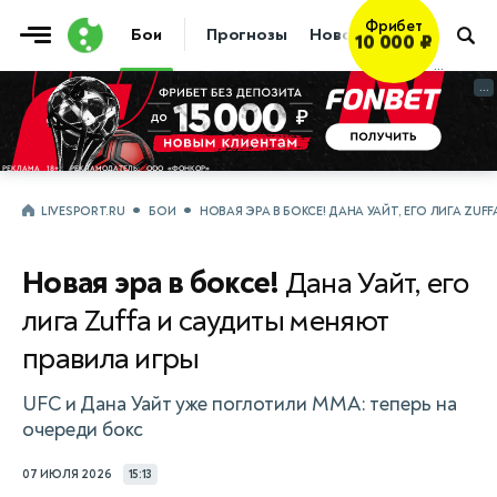
Фрибет
Бои
Прогнозы
Новости
Бокс
10 000 ₽
...
...
LIVESPORT.RU
БОИ
НОВАЯ ЭРА В БОКСЕ! ДАНА УАЙТ, ЕГО ЛИГА ZU
Новая эра в боксе!
Дана Уайт, его
лига Zuffa и саудиты меняют
правила игры
UFC и Дана Уайт уже поглотили ММА: теперь на
очереди бокс
07 ИЮЛЯ 2026
15:13