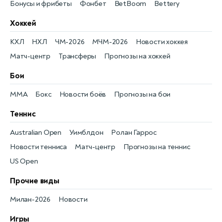
Бонусы и фрибеты
Фонбет
BetBoom
Bettery
Хоккей
КХЛ
НХЛ
ЧМ-2026
МЧМ-2026
Новости хоккея
Матч-центр
Трансферы
Прогнозы на хоккей
Бои
MMA
Бокс
Новости боёв
Прогнозы на бои
Теннис
Australian Open
Уимблдон
Ролан Гаррос
Новости тенниса
Матч-центр
Прогнозы на теннис
US Open
Прочие виды
Милан-2026
Новости
Игры