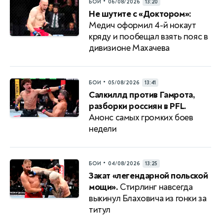
•
БОИ
06/08/2026
13:20
Не шутите с «Доктором»:
Медич оформил 4-й нокаут
кряду и пообещал взять пояс в
дивизионе Махачева
•
БОИ
05/08/2026
13:41
Салкиллд против Гамрота,
разборки россиян в PFL.
Анонс самых громких боев
недели
•
БОИ
04/08/2026
13:25
Закат «легендарной польской
мощи».
Стирлинг навсегда
выкинул Блаховича из гонки за
титул