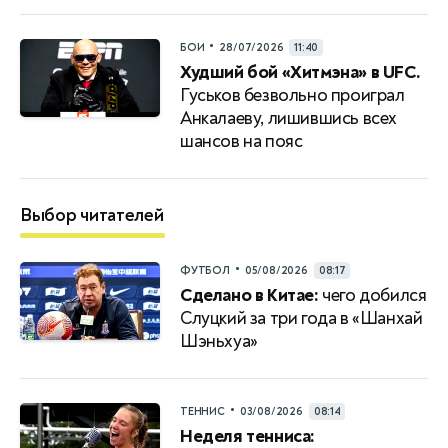
•
БОИ
28/07/2026
11:40
Худший бой «Хитмэна» в UFC.
Гуськов безвольно проиграл
Анкалаеву, лишившись всех
шансов на пояс
Выбор читателей
•
ФУТБОЛ
05/08/2026
08:17
Сделано в Китае:
чего добился
Слуцкий за три года в «Шанхай
Шэньхуа»
•
ТЕННИС
03/08/2026
08:14
Неделя тенниса: