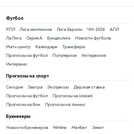
Футбол
РПЛ
Лига чемпионов
Лига Европы
ЧМ-2026
АПЛ
Ла Лига
Серия А
Бундеслига
Новости футбола
Матч-центр
Календари
Трансферы
Прогнозы на футбол
Популярное
Интересное
Интервью
Прогнозы на спорт
Сегодня
Завтра
Экспрессы
Дерзкая ставка
Прогнозы на футбол
Прогнозы на хоккей
Прогнозы на бои
Прогнозы на теннис
Букмекеры
Новости букмекеров
Winline
Мелбет
Зенит