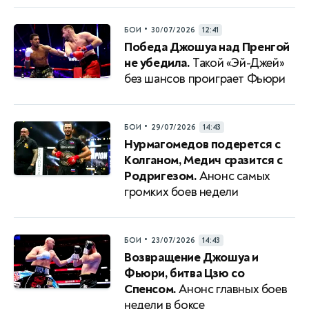
•
БОИ
30/07/2026
12:41
Победа Джошуа над Пренгой
не убедила.
Такой «Эй-Джей»
без шансов проиграет Фьюри
•
БОИ
29/07/2026
14:43
Нурмагомедов подерется с
Колганом, Медич сразится с
Родригезом.
Анонс самых
громких боев недели
•
БОИ
23/07/2026
14:43
Возвращение Джошуа и
Фьюри, битва Цзю со
Спенсом.
Анонс главных боев
недели в боксе