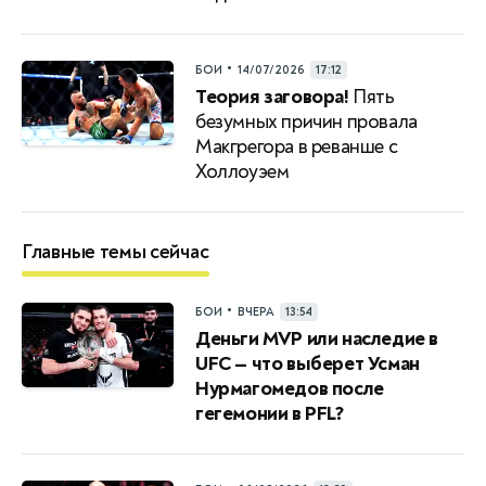
•
БОИ
14/07/2026
17:12
Теория заговора!
Пять
безумных причин провала
Макгрегора в реванше с
Холлоуэем
Главные темы сейчас
•
БОИ
ВЧЕРА
13:54
Деньги MVP или наследие в
UFC — что выберет Усман
Нурмагомедов после
гегемонии в PFL?