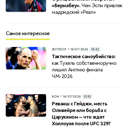
«Бернабеу».
Чем Эспи привлек
мадридский «Реал»
Самое интересное
•
ФУТБОЛ
16/07/2026
10:42
Тактическое самоубийство:
как Тухель собственноручно
лишил Англию финала
ЧМ-2026
•
БОИ
16/07/2026
13:53
Реванш с Гейджи, месть
Оливейре или борьба с
Царукяном — что ждет
Холлоуэя после UFC 329?