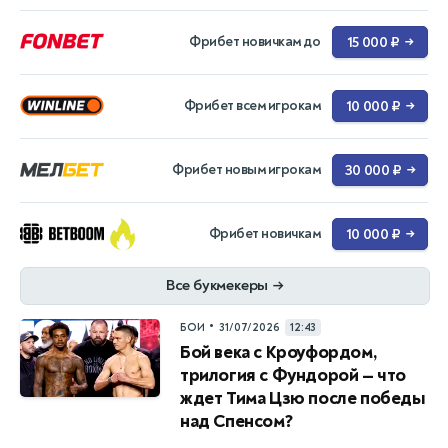
Фрибет новичкам до
15 000 ₽
→
Фрибет всем игрокам
10 000 ₽
→
Фрибет новым игрокам
30 000 ₽
→
Фрибет новичкам
10 000 ₽
→
Все букмекеры
→
•
БОИ
31/07/2026
12:43
Бой века с Кроуфордом,
трилогия с Фундорой — что
ждет Тима Цзю после победы
над Спенсом?