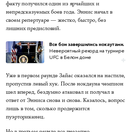
факту получился один из ярчайших и
непредсказуемых боев года. Эннис начал в
своем репертуаре — жестко, быстро, без
лишних предисловий.
Все бои завершились нокаутами.
Невероятный рекорд на турнире
UFC в Белом доме
Уже в первом раунде Зайас оказался на настиле,
пропустив левый хук. После нокдауна чемпион
шел вперед, бездумно атаковал и получал в
ответ от Энниса снова и снова. Казалось, вопрос
лишь в том, сколько продержится
пуэрториканец.
Но в третьем раунде все внезапно