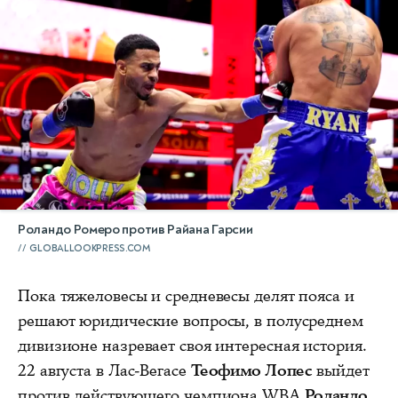
Роландо Ромеро против Райана Гарсии
GLOBALLOOKPRESS.COM
Пока тяжеловесы и средневесы делят пояса и
решают юридические вопросы, в полусреднем
дивизионе назревает своя интересная история.
22 августа в Лас-Вегасе
Теофимо Лопес
выйдет
против действующего чемпиона WBA
Роландо