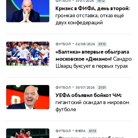
•
ФУТБОЛ
31/07/2026
19:12
Кризис в ФИФА, день второй:
громкая отставка, отказ ещё
двух конфедераций
•
ФУТБОЛ
02/08/2026
01:13
«Балтика» впервые обыграла
московское «Динамо»!
Сандро
Шварц буксует в первых турах
•
ФУТБОЛ
30/07/2026
21:01
УЕФА объявил бойкот ЧМ:
гигантский скандал в мировом
футболе
•
ФУТБОЛ
ВЧЕРА
01:13