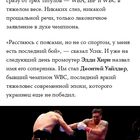
сразу от трех титулов — WBA, IBF и WBC в
тяжелом весе. Никаких слез, никакой
прощальной речи, только лаконичное
заявление в духе чемпиона.
«Расстаюсь с поясами, но не со спортом, у меня
есть последний бой», — сказал Усик. И уже на
следующий день промоутер
Эдди Хирн
назвал
имя его соперника. Им стал
Деонтей Уайлдер
,
бывший чемпион WBC, последний яркий
тяжеловес современной эпохи, которого
украинец еще не победил.