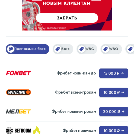
Прогнозы на бокс
Бокс
WBC
WBO
Фрибет новичкам до
15 000 ₽
→
Фрибет всем игрокам
10 000 ₽
→
Фрибет новым игрокам
30 000 ₽
→
Фрибет новичкам
10 000 ₽
→