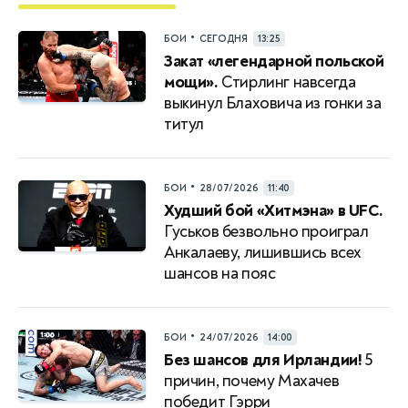
•
БОИ
СЕГОДНЯ
13:25
Закат «легендарной польской
мощи».
Стирлинг навсегда
выкинул Блаховича из гонки за
титул
•
БОИ
28/07/2026
11:40
Худший бой «Хитмэна» в UFC.
Гуськов безвольно проиграл
Анкалаеву, лишившись всех
шансов на пояс
•
БОИ
24/07/2026
14:00
Без шансов для Ирландии!
5
причин, почему Махачев
победит Гэрри