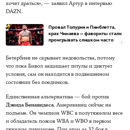
хочет драться», — заявил Артур в интервью
DAZN.
Провал Топурии и Пимблетта,
крах Чимаева — фавориты стали
проигрывать слишком часто
Бетербиев не скрывает недовольства, потому
что пока Бивол защищает титулы и диктует
условия, сам он находится в подвешенном
состоянии без поединков.
Единственная альтернатива — бой против
Дэвида Бенавидеса
. Американец сейчас на
подъеме. Он чемпион WBC в полутяжелом весе
и обладатель поясов WBA и WBO в первом
тяжелом дивизионе. При этом за 32 боя в