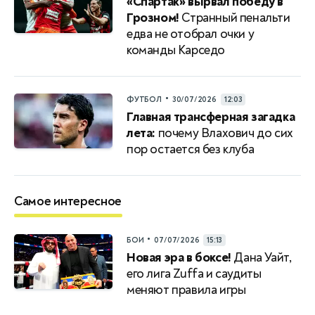
«Спартак» вырвал победу в
Грозном!
Странный пенальти
едва не отобрал очки у
команды Карседо
•
ФУТБОЛ
30/07/2026
12:03
Главная трансферная загадка
лета:
почему Влахович до сих
пор остается без клуба
Самое интересное
•
БОИ
07/07/2026
15:13
Новая эра в боксе!
Дана Уайт,
его лига Zuffa и саудиты
меняют правила игры