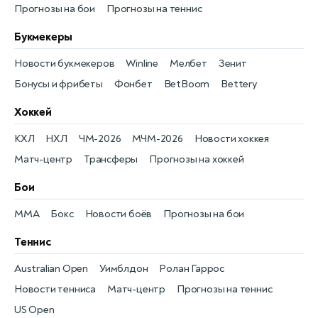
Прогнозы на бои
Прогнозы на теннис
Букмекеры
Новости букмекеров
Winline
Мелбет
Зенит
Бонусы и фрибеты
Фонбет
BetBoom
Bettery
Хоккей
КХЛ
НХЛ
ЧМ-2026
МЧМ-2026
Новости хоккея
Матч-центр
Трансферы
Прогнозы на хоккей
Бои
MMA
Бокс
Новости боёв
Прогнозы на бои
Теннис
Australian Open
Уимблдон
Ролан Гаррос
Новости тенниса
Матч-центр
Прогнозы на теннис
US Open