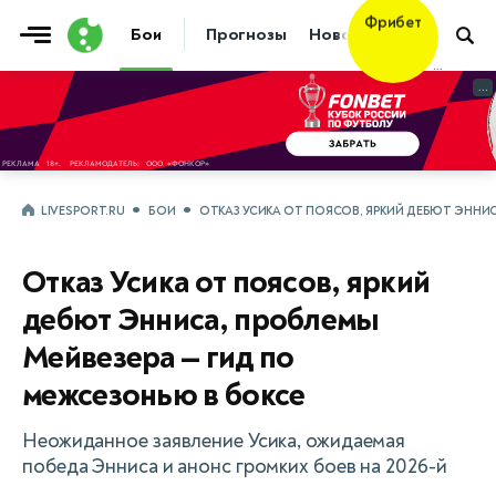
Фрибет
Бои
Прогнозы
Новости
Бокс
10 000 ₽
...
...
LIVESPORT.RU
БОИ
ОТКАЗ УСИКА ОТ ПОЯСОВ, ЯРКИЙ ДЕБЮТ ЭННИС
Отказ Усика от поясов, яркий
дебют Энниса, проблемы
Мейвезера — гид по
межсезонью в боксе
Неожиданное заявление Усика, ожидаемая
победа Энниса и анонс громких боев на 2026-й