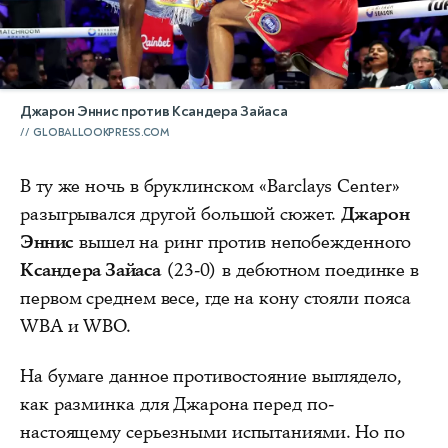
Джарон Эннис против Ксандера Зайаса
GLOBALLOOKPRESS.COM
В ту же ночь в бруклинском «Barclays Center»
разыгрывался другой большой сюжет.
Джарон
Эннис
вышел на ринг против непобежденного
Ксандера Зайаса
(23-0) в дебютном поединке в
первом среднем весе, где на кону стояли пояса
WBA и WBO.
На бумаге данное противостояние выглядело,
как разминка для Джарона перед по-
настоящему серьезными испытаниями. Но по