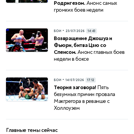
Родригезом.
Анонс самых
громких боев недели
•
БОИ
23/07/2026
14:43
Возвращение Джошуа и
Фьюри, битва Цзю со
Спенсом.
Анонс главных боев
недели в боксе
•
БОИ
14/07/2026
17:12
Теория заговора!
Пять
безумных причин провала
Макгрегора в реванше с
Холлоуэем
Главные темы сейчас