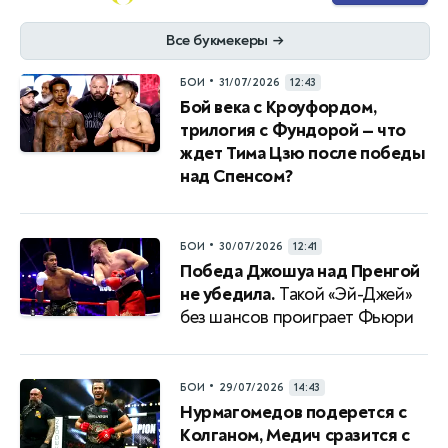
Все букмекеры
→
•
БОИ
31/07/2026
12:43
Бой века с Кроуфордом,
трилогия с Фундорой — что
ждет Тима Цзю после победы
над Спенсом?
•
БОИ
30/07/2026
12:41
Победа Джошуа над Пренгой
не убедила.
Такой «Эй-Джей»
без шансов проиграет Фьюри
•
БОИ
29/07/2026
14:43
Нурмагомедов подерется с
Колганом, Медич сразится с