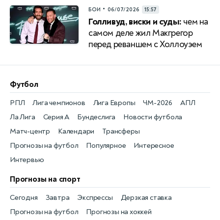
•
БОИ
06/07/2026
15:57
Голливуд, виски и суды:
чем на
самом деле жил Макгрегор
перед реваншем с Холлоуэем
Футбол
РПЛ
Лига чемпионов
Лига Европы
ЧМ-2026
АПЛ
Ла Лига
Серия А
Бундеслига
Новости футбола
Матч-центр
Календари
Трансферы
Прогнозы на футбол
Популярное
Интересное
Интервью
Прогнозы на спорт
Сегодня
Завтра
Экспрессы
Дерзкая ставка
Прогнозы на футбол
Прогнозы на хоккей