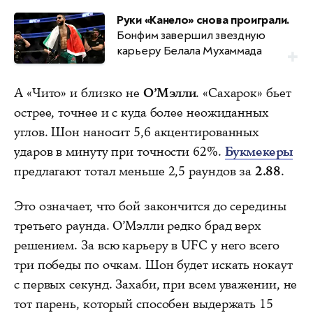
Руки «Канело» снова проиграли.
Бонфим завершил звездную
карьеру Белала Мухаммада
А «Чито» и близко не
О’Мэлли
. «Сахарок» бьет
острее, точнее и с куда более неожиданных
углов. Шон наносит 5,6 акцентированных
ударов в минуту при точности 62%.
Букмекеры
предлагают тотал меньше 2,5 раундов за
2.88
.
Это означает, что бой закончится до середины
третьего раунда. О’Мэлли редко брад верх
решением. За всю карьеру в UFC у него всего
три победы по очкам. Шон будет искать нокаут
с первых секунд. Захаби, при всем уважении, не
тот парень, который способен выдержать 15