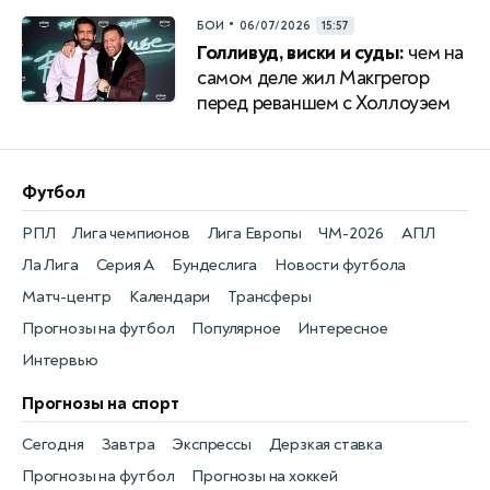
•
БОИ
06/07/2026
15:57
Голливуд, виски и суды:
чем на
самом деле жил Макгрегор
перед реваншем с Холлоуэем
Футбол
РПЛ
Лига чемпионов
Лига Европы
ЧМ-2026
АПЛ
Ла Лига
Серия А
Бундеслига
Новости футбола
Матч-центр
Календари
Трансферы
Прогнозы на футбол
Популярное
Интересное
Интервью
Прогнозы на спорт
Сегодня
Завтра
Экспрессы
Дерзкая ставка
Прогнозы на футбол
Прогнозы на хоккей