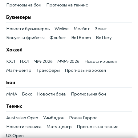
Прогнозы на бои
Прогнозы на теннис
Букмекеры
Новости букмекеров
Winline
Мелбет
Зенит
Бонусы и фрибеты
Фонбет
BetBoom
Bettery
Хоккей
КХЛ
НХЛ
ЧМ-2026
МЧМ-2026
Новости хоккея
Матч-центр
Трансферы
Прогнозы на хоккей
Бои
MMA
Бокс
Новости боёв
Прогнозы на бои
Теннис
Australian Open
Уимблдон
Ролан Гаррос
Новости тенниса
Матч-центр
Прогнозы на теннис
US Open