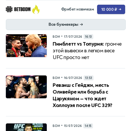
Фрибет новичкам
10 000 ₽
→
Все букмекеры
→
•
БОИ
17/07/2026
16:13
Пимблетт vs Топурия:
громче
этой вывески в легком весе
UFC просто нет
•
БОИ
16/07/2026
13:53
Реванш с Гейджи, месть
Оливейре или борьба с
Царукяном — что ждет
Холлоуэя после UFC 329?
•
БОИ
15/07/2026
14:15