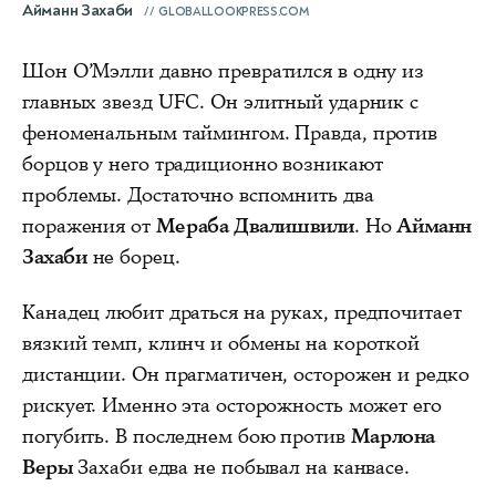
Айманн Захаби
GLOBALLOOKPRESS.COM
Шон О’Мэлли давно превратился в одну из
главных звезд UFC. Он элитный ударник с
феноменальным таймингом. Правда, против
борцов у него традиционно возникают
проблемы. Достаточно вспомнить два
поражения от
Мераба Двалишвили
. Но
Айманн
Захаби
не борец.
Канадец любит драться на руках, предпочитает
вязкий темп, клинч и обмены на короткой
дистанции. Он прагматичен, осторожен и редко
рискует. Именно эта осторожность может его
погубить. В последнем бою против
Марлона
Веры
Захаби едва не побывал на канвасе.