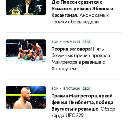
Дю Плесси сразится с
Усманом, реванш Эблина и
Касанганая.
Анонс самых
громких боев недели
•
БОИ
14/07/2026
17:12
Теория заговора!
Пять
безумных причин провала
Макгрегора в реванше с
Холлоуэем
•
БОИ
13/07/2026
21:21
Травма Макгрегора, яркий
финиш Пимблетта, победа
Баутисты в реванше.
Обзор
карда UFC 329