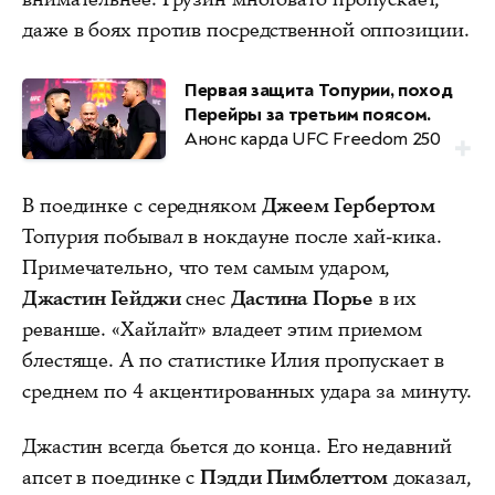
даже в боях против посредственной оппозиции.
Первая защита Топурии, поход
Перейры за третьим поясом.
Анонс карда UFC Freedom 250
В поединке с середняком
Джеем Гербертом
Топурия побывал в нокдауне после хай-кика.
Примечательно, что тем самым ударом,
Джастин Гейджи
снес
Дастина Порье
в их
реванше. «Хайлайт» владеет этим приемом
блестяще. А по статистике Илия пропускает в
среднем по 4 акцентированных удара за минуту.
Джастин всегда бьется до конца. Его недавний
апсет в поединке с
Пэдди Пимблеттом
доказал,