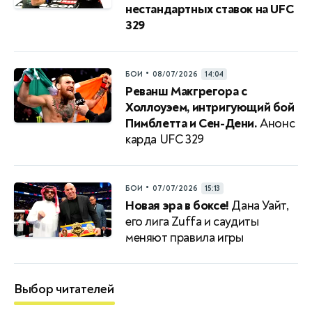
нестандартных ставок на UFC
329
•
БОИ
08/07/2026
14:04
Реванш Макгрегора с
Холлоуэем, интригующий бой
Пимблетта и Сен-Дени.
Анонс
карда UFC 329
•
БОИ
07/07/2026
15:13
Новая эра в боксе!
Дана Уайт,
его лига Zuffa и саудиты
меняют правила игры
Выбор читателей