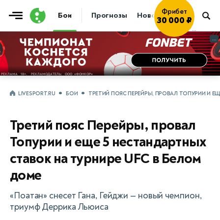
Бои
Прогнозы
Новости
Бокс
Играть
→
...
...
LIVESPORT.RU
БОИ
ТРЕТИЙ ПОЯС ПЕРЕЙРЫ, ПРОВАЛ ТОПУРИИ И ЕЩ
Третий пояс Перейры, провал
Топурии и еще 5 нестандартных
ставок на турнире UFC в Белом
доме
«Поатан» снесет Гана, Гейджи — новый чемпион,
триумф Деррика Льюиса