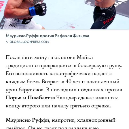
Маурисио Руффи против Рафаэля Физиева
GLOBALLOOKPRESS.COM
После пяти минут в октагоне Майкл
традиционно превращается в боксерскую грушу.
Его выносливость катастрофически падает с
каждым боем. Возраст в 40 лет и накопленный
урон берут свое. В последних поединках против
Порье
и
Пимблетта
Чендлер сдавал именно к
концу второго или началу третьего отрезка.
Маурисио Руффи
, напротив, хладнокровный
снайпер. Он не лезет под раздачу и не