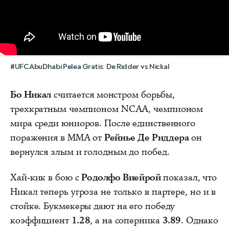
#UFCAbuDhabi Pelea Gratis: De Ridder vs Nickal
Бо Никал
считается монстром борьбы,
трехкратным чемпионом NCAA, чемпионом
мира среди юниоров. После единственного
поражения в ММА от
Рейнье Де Риддера
он
вернулся злым и голодным до побед.
Хай-кик в бою с
Родолфо Виейрой
показал, что
Никал теперь угроза не только в партере, но и в
стойке. Букмекеры дают на его победу
коэффициент
1.28
, а на соперника
3.89
. Однако