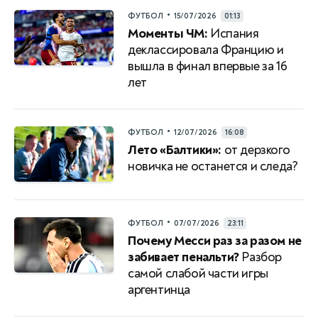
•
ФУТБОЛ
15/07/2026
01:13
Моменты ЧМ:
Испания
деклассировала Францию и
вышла в финал впервые за 16
лет
•
ФУТБОЛ
12/07/2026
16:08
Лето «Балтики»:
от дерзкого
новичка не останется и следа?
•
ФУТБОЛ
07/07/2026
23:11
Почему Месси раз за разом не
забивает пенальти?
Разбор
самой слабой части игры
аргентинца