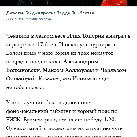
Джастин Гейджи против Пэдди Пимблетта
GLOBALLOOKPRESS.COM
Чемпион в легком весе
Илия Топурия
выиграл в
карьере все 17 боев. И накануне турнира в
Белом доме у него серия из трех нокаутов
подряд в поединках с
Александром
Волкановски
,
Максом Холлоуэем
и
Чарльзом
Оливейрой
. Кажется, что Илия выглядит
непобедимым.
У него лучший бокс в дивизионе,
феноменальный тайминг и черный пояс по
БЖЖ. Букмекеры дают на его победу
1.20
.
Однако давайте посмотрим на ситуацию чуть
внимательнее. Грузин многовато пропускает,