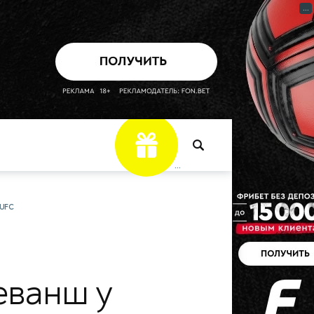
...
Фрибет
...
UFC
еванш у