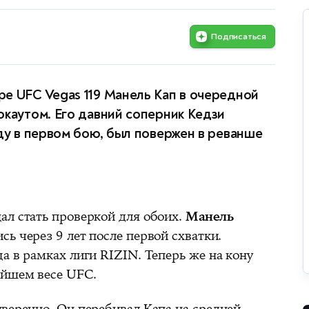
Подписаться
е UFC Vegas 119 Манель Кап в очередной
окаутом. Его давний соперник Кедзи
оду в первом бою, был повержен в реванше
ал стать проверкой для обоих.
Манель
сь через 9 лет после первой схватки.
а в рамках лиги RIZIN. Теперь же на кону
айшем весе UFC.
уверенно. Он перебивал Капа на средней