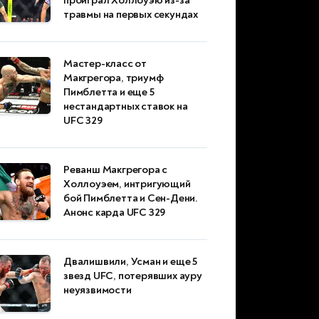
проиграл Холлоуэю из-за
травмы на первых секундах
Мастер-класс от
Макгрегора, триумф
Пимблетта и еще 5
нестандартных ставок на
UFC 329
Реванш Макгрегора с
Холлоуэем, интригующий
бой Пимблетта и Сен-Дени.
Анонс карда UFC 329
Двалишвили, Усман и еще 5
звезд UFC, потерявших ауру
неуязвимости