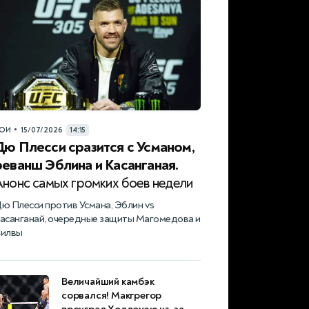
•
ОИ
15/07/2026
14:15
Дю Плесси сразится с Усманом,
реванш Эблина и Касанганая.
Анонс самых громких боев недели
ю Плесси против Усмана, Эблин vs
асанганай, очередные защиты Магомедова и
илвы
Величайший камбэк
сорвался! Макгрегор