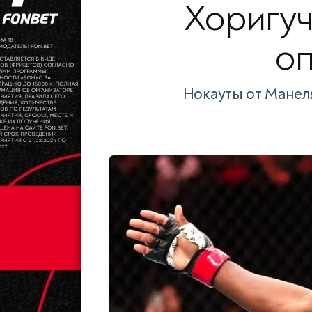
Хоригуч
оп
Нокауты от Манел