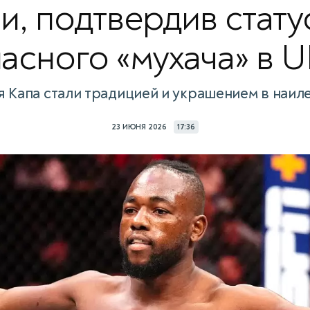
и, подтвердив стату
асного «мухача» в 
я Капа стали традицией и украшением в наил
23 ИЮНЯ 2026
17:36