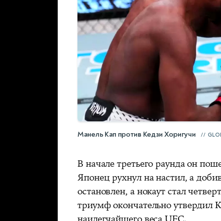
Манель Кап против Кедзи Хоригучи
GLO
В начале третьего раунда он пош
Японец рухнул на настил, а доби
остановлен, а нокаут стал четве
триумф окончательно утвердил Ка
наилегчайшего веса UFC.