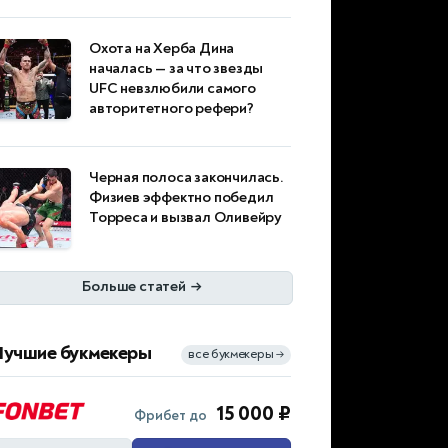
Охота на Херба Дина
началась — за что звезды
UFC невзлюбили самого
авторитетного рефери?
Черная полоса закончилась.
Физиев эффектно победил
Торреса и вызвал Оливейру
Больше статей
→
Лучшие букмекеры
все букмекеры
→
15 000 ₽
Фрибет до