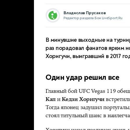
Владислав Прусаков
Редактор раздела Бои LiveSport.Ru
В минувшие выходные на турнир
раз порадовал фанатов ярким н
Хоригучи, выигравший в 2017 г
Один удар решил все
Главный бой UFC Vegas 119 обещ
Кап
и
Кедзи Хоригучи
встретили
Тогда японец задушил португальц
стоял титульный шанс в наилегч
Хоригучи начал поединок очень 