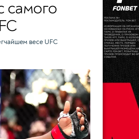
с самого
UFC
егчайшем весе UFC