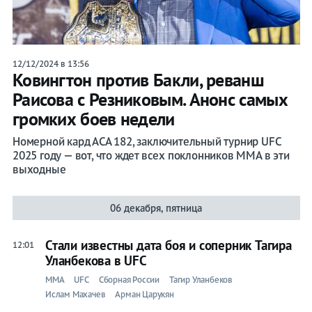
12/12/2024 в 13:56
Ковингтон против Бакли, реванш
Раисова с Резниковым. Анонс самых
громких боев недели
Номерной кард АСА 182, заключительный турнир UFC
2025 году — вот, что ждет всех поклонников ММА в эти
выходные
06 декабря, пятница
Стали известны дата боя и соперник Тагира
12:01
Уланбекова в UFC
ММА
UFC
Сборная России
Тагир Уланбеков
Ислам Махачев
Арман Царукян