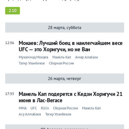
2.10
28 марта, суббота
Мокаев: Лучший боец в наилегчайшем весе
12:56
UFC — это Хоригучи, но не Ван
Мухаммад Мокаев
Манель Кап
Амир Альбази
Тагир Уланбеков
Сборная России
26 марта, четверг
Манель Кап подерется с Кедзи Хоригучи 21
17:55
июня в Лас-Вегасе
ММА
UFC
Rizin
Сборная России
Манель Кап
Асу Алмабаев
Тагир Уланбеков