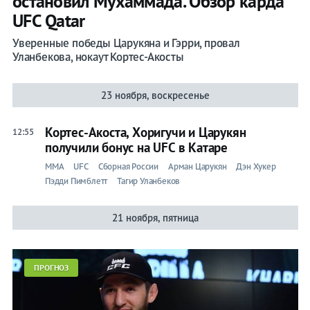
остановил Мухаммада. Обзор карда
UFC Qatar
Уверенные победы Царукяна и Гэрри, провал
Уланбекова, нокаут Кортес-Акосты
23 ноября, воскресенье
Кортес-Акоста, Хоригучи и Царукян
12:55
получили бонус на UFC в Катаре
ММА
UFC
Сборная России
Арман Царукян
Дэн Хукер
Пэдди Пимблетт
Тагир Уланбеков
21 ноября, пятница
ПРОГНОЗ