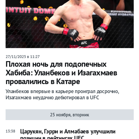
27/11/2025 в 11:27
Плохая ночь для подопечных
Хабиба: Уланбеков и Изагахмаев
провалились в Катаре
Уланбеков впервые в карьере проиграл досрочно,
Изагахмаев неудачно дебютировал в UFC
25 ноября, вторник
Царукян, Гэрри и Алмабаев улучшили
13:38
позиции в рейтингах UFC