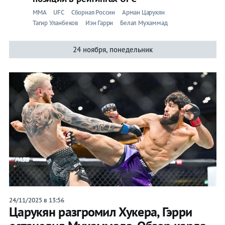
ММА
UFC
Сборная России
Арман Царукян
Тагир Уланбеков
Иэн Гарри
Белал Мухаммад
24 ноября, понедельник
24/11/2025 в 13:56
Царукян разгромил Хукера, Гэрри