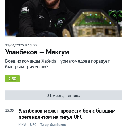
21/06/2025 В 19:00
Уланбеков — Максум
Боец из команды Хабиба Нурмагомедова порадует
быстрым триумфом?
2.80
21 марта, пятница
Уланбеков может провести бой с бывшим
15:05
претендентом на титул UFC
ММА
UFC
Тагир Уланбеков