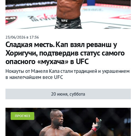
Бои
Тагир
Уланбеков
23/06/2026 в 17:36
Сладкая месть. Кап взял реванш у
Лента
Хоригучи, подтвердив статус самого
опасного «мухача» в UFC
Нокауты от Манеля Капа стали традицией и украшением
в наилегчайшем весе UFC
Бокс
ММА
20 июня, суббота
Вся
лента
ПРОГНОЗ
Прочие
Игры