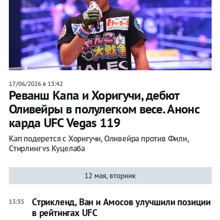
17/06/2026 в 15:42
Реванш Капа и Хоригучи, дебют
Оливейры в полулегком весе. Анонс
карда UFC Vegas 119
Кап подерется с Хоригучи, Оливейра против Фили,
Стирлинг vs Куцелаба
12 мая, вторник
Стрикленд, Ван и Амосов улучшили позиции
13:35
в рейтингах UFC