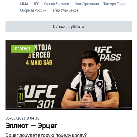
ММА
UFC
Хамзат Чимаев
Шон Стрикланд
Татсуро Таира
Сборная России
Тагир Уланбеков
02 мая, суббота
ПРОГНОЗ
03/05/2026 В 04:30
Эллиот — Эрцег
Эрцег добудет вторую победу кряду?