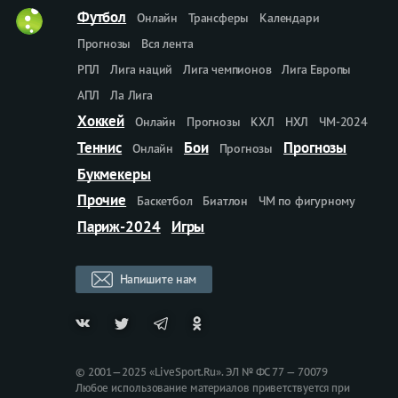
Футбол
Онлайн
Трансферы
Календари
Прогнозы
Вся лента
РПЛ
Лига наций
Лига чемпионов
Лига Европы
АПЛ
Ла Лига
Хоккей
Онлайн
Прогнозы
КХЛ
НХЛ
ЧМ-2024
Теннис
Бои
Прогнозы
Онлайн
Прогнозы
Букмекеры
Прочие
Баскетбол
Биатлон
ЧМ по фигурному
Париж-2024
Игры
Напишите нам
© 2001—2025 «LiveSport.Ru». ЭЛ № ФС 77 — 70079
Любое использование материалов приветствуется при