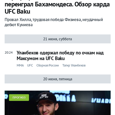
переиграл Бахамондеса. Обзор карда
UFC Baku
Провал Хилла, трудовая победа Физиева, неудачный
дебют Куниева
21 июня, суббота
Уланбеков одержал победу по очкам над
20:24
Максумом на UFC Baku
ММА
UFC
Сборная России
Тагир Уланбеков
20 июня, пятница
ПРОГНОЗ