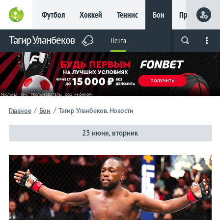
Футбол
Хоккей
Теннис
Бои
Прочие
Главное
Тагир Уланбеков
Фрибет
Лента
Live
Вся лента
Прогнозы
Букмекеры
до 15
000 ₽
Новым
игрокам, без
условий
Футбол
/
/
Главное
Бои
Тагир Уланбеков. Новости
Прогнозы
23 июня, вторник
на спорт
Букмекеры
Хоккей
Теннис