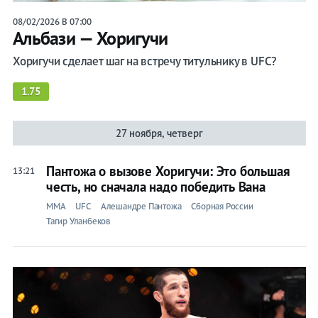
08/02/2026 В 07:00
Альбази — Хоригучи
Хоригучи сделает шаг на встречу титульнику в UFC?
1.75
27 ноября, четверг
Пантожа о вызове Хоригучи: Это большая
13:21
честь, но сначала надо победить Вана
ММА
UFC
Алешандре Пантожа
Сборная России
Тагир Уланбеков