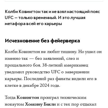
Колби Ковингтон так и не взял настоящий пояс
UFC — только временный. И это лучшая
метафора всей его карьеры
Исчезновение без фейерверка
Колби Ковингтон не любит тишину. Но ушел он
именно так — без заявлений, слез и
прощального боя. 38-летний американец
уведомил руководство UFC о завершении
карьеры. Последний раз фанаты видели его в
клетке в декабре 2024 года.
Тогда
Ковингтон
проиграл техническим
нокаутом
Хоакину Бакли
и с тех пор отдыхал