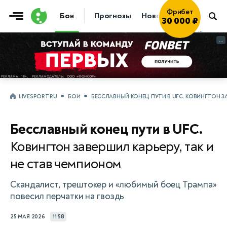
Фрибет
30 000 ₽
Играть
→
Бои
Прогнозы
Новости
Бокс
...
...
LIVESPORT.RU
БОИ
БЕССЛАВНЫЙ КОНЕЦ ПУТИ В UFC. КОВИНГТОН ЗА
Бесславный конец пути в UFC.
Ковингтон завершил карьеру, так и
не став чемпионом
Скандалист, трештокер и «любимый боец Трампа»
повесил перчатки на гвоздь
25 МАЯ 2026
11:58