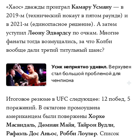
«Хаос» дважды проиграл
Камару Усману
— в
2019-м (технический нокаут в пятом раунде) и
в 2021-м (единогласное решение). А затем
уступил
Леону Эдвардсу
по очкам. Многие
фанаты тогда возмущались, за что Колби
вообще дали третий титульный шанс?
Усик неприятно удивил.
Верхувен
стал большой проблемой для
чемпиона
Итоговое резюме в UFC следующее: 12 побед, 5
поражений. В октагоне промоушена
американцем были повержены
Хорхе
Масвидаль
,
Демиан Майя
,
Тайрон Вудли
,
Рафаэль Дос Аньос
,
Робби Лоулер
. Список