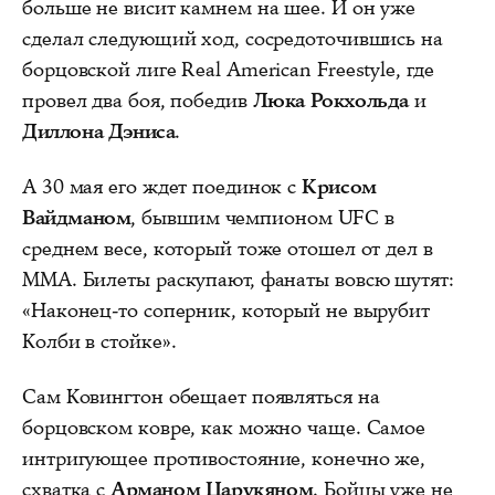
больше не висит камнем на шее. И он уже
сделал следующий ход, сосредоточившись на
борцовской лиге Real American Freestyle, где
провел два боя, победив
Люка Рокхольда
и
Диллона Дэниса
.
А 30 мая его ждет поединок с
Крисом
Вайдманом
, бывшим чемпионом UFC в
среднем весе, который тоже отошел от дел в
ММА. Билеты раскупают, фанаты вовсю шутят:
«Наконец-то соперник, который не вырубит
Колби в стойке».
Сам Ковингтон обещает появляться на
борцовском ковре, как можно чаще. Самое
интригующее противостояние, конечно же,
схватка с
Арманом Царукяном
. Бойцы уже не