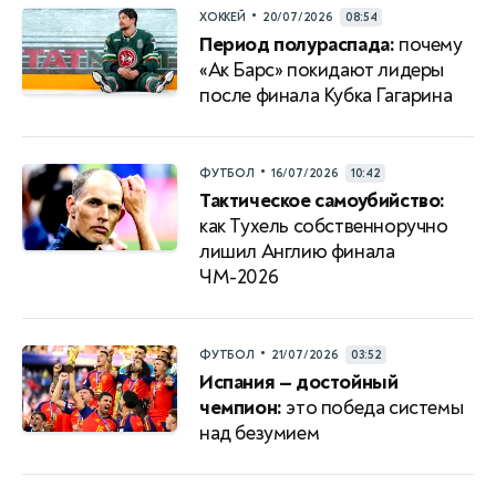
•
ХОККЕЙ
20/07/2026
08:54
Период полураспада:
почему
«Ак Барс» покидают лидеры
после финала Кубка Гагарина
•
ФУТБОЛ
16/07/2026
10:42
Тактическое самоубийство:
как Тухель собственноручно
лишил Англию финала
ЧМ-2026
•
ФУТБОЛ
21/07/2026
03:52
Испания — достойный
чемпион:
это победа системы
над безумием