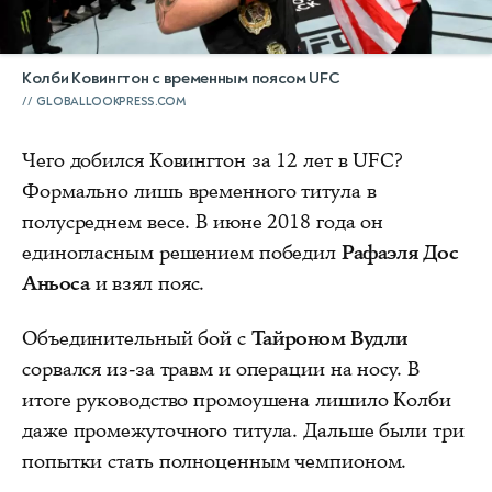
Колби Ковингтон с временным поясом UFC
GLOBALLOOKPRESS.COM
Чего добился Ковингтон за 12 лет в UFC?
Формально лишь временного титула в
полусреднем весе. В июне 2018 года он
единогласным решением победил
Рафаэля Дос
Аньоса
и взял пояс.
Объединительный бой с
Тайроном Вудли
сорвался из-за травм и операции на носу. В
итоге руководство промоушена лишило Колби
даже промежуточного титула. Дальше были три
попытки стать полноценным чемпионом.