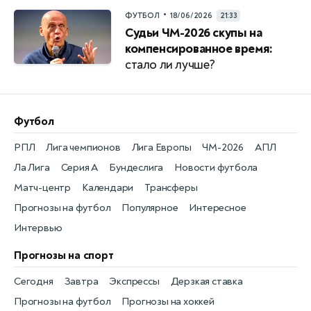
•
ФУТБОЛ
18/06/2026
21:33
Судьи ЧМ-2026 скупы на
компенсированное время:
стало ли лучше?
Футбол
РПЛ
Лига чемпионов
Лига Европы
ЧМ-2026
АПЛ
Ла Лига
Серия А
Бундеслига
Новости футбола
Матч-центр
Календари
Трансферы
Прогнозы на футбол
Популярное
Интересное
Интервью
Прогнозы на спорт
Сегодня
Завтра
Экспрессы
Дерзкая ставка
Прогнозы на футбол
Прогнозы на хоккей