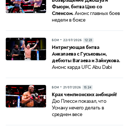
Возвращение Джошуа и
Фьюри, битва Цзю со
Спенсом.
Анонс главных боев
недели в боксе
•
БОИ
22/07/2026
12:23
Интригующая битва
Анкалаева с Гуськовым,
дебюты Вагаева и Зайнукова.
Анонс карда UFC Abu Dabi
•
БОИ
21/07/2026
15:24
Крах чемпионских амбиций!
Дю Плесси показал, что
Усману нечего делать в
среднем весе