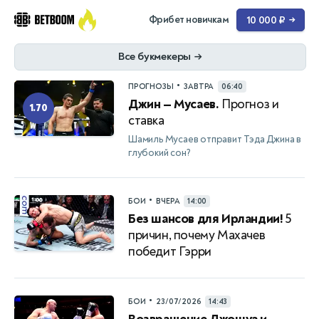
Фрибет новичкам
10 000 ₽
→
Все букмекеры
→
•
ПРОГНОЗЫ
ЗАВТРА
06:40
Джин — Мусаев.
Прогноз и
1.70
ставка
Шамиль Мусаев отправит Тэда Джина в
глубокий сон?
•
БОИ
ВЧЕРА
14:00
Без шансов для Ирландии!
5
причин, почему Махачев
победит Гэрри
•
БОИ
23/07/2026
14:43