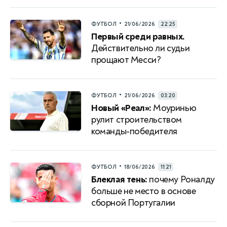
•
ФУТБОЛ
21/06/2026
22:25
Первый среди равных.
Действительно ли судьи
прощают Месси?
•
ФУТБОЛ
21/06/2026
03:20
Новый «Реал»:
Моуринью
рулит строительством
команды-победителя
•
ФУТБОЛ
18/06/2026
11:21
Блеклая тень:
почему Роналду
больше не место в основе
сборной Португалии