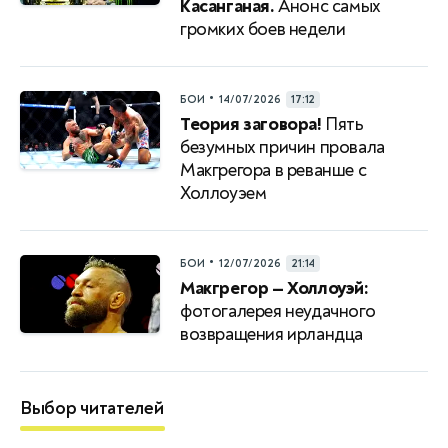
Касанганая.
Анонс самых
громких боев недели
•
БОИ
14/07/2026
17:12
Теория заговора!
Пять
безумных причин провала
Макгрегора в реванше с
Холлоуэем
•
БОИ
12/07/2026
21:14
Макгрегор — Холлоуэй:
фотогалерея неудачного
возвращения ирландца
Выбор читателей