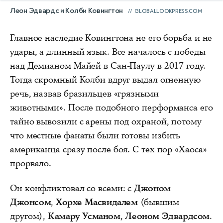
Леон Эдвардс и Колби Ковингтон
GLOBALLOOKPRESS.COM
Главное наследие Ковингтона не его борьба и не
удары, а длинный язык. Все началось с победы
над Демианом Майей в Сан-Паулу в 2017 году.
Тогда скромный Колби вдруг выдал огненную
речь, назвав бразильцев «грязными
животными». После подобного перформанса его
тайно вывозили с арены под охраной, потому
что местные фанаты были готовы избить
американца сразу после боя. С тех пор «Хаоса»
прорвало.
Он конфликтовал со всеми: с
Джоном
Джонсом
,
Хорхе Масвидалем
(бывшим
другом),
Камару Усманом
,
Леоном Эдвардсом
.