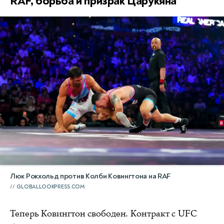
RAF, борьба и призрак Царукяна
Люк Рокхольд против Колби Ковингтона на RAF
GLOBALLOOKPRESS.COM
Теперь Ковингтон свободен. Контракт с UFC