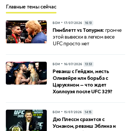
Главные темы сейчас
•
БОИ
17/07/2026
16:13
Пимблетт vs Топурия:
громче
этой вывески в легком весе
UFC просто нет
•
БОИ
16/07/2026
13:53
Реванш с Гейджи, месть
Оливейре или борьба с
Царукяном — что ждет
Холлоуэя после UFC 329?
•
БОИ
15/07/2026
14:15
Дю Плесси сразится с
Усманом, реванш Эблина и