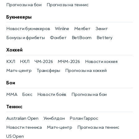
Прогнозы на бои
Прогнозы на теннис
Букмекеры
Новости букмекеров
Winline
Мелбет
Зенит
Бонусы и фрибеты
Фонбет
BetBoom
Bettery
Хоккей
КХЛ
НХЛ
ЧМ-2026
МЧМ-2026
Новости хоккея
Матч-центр
Трансферы
Прогнозы на хоккей
Бои
MMA
Бокс
Новости боёв
Прогнозы на бои
Теннис
Australian Open
Уимблдон
Ролан Гаррос
Новости тенниса
Матч-центр
Прогнозы на теннис
US Open