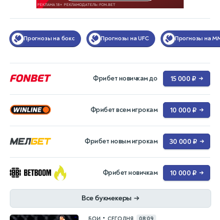
Прогнозы на бокс
Прогнозы на UFC
Прогнозы на M
Фрибет новичкам до
15 000 ₽
→
Фрибет всем игрокам
10 000 ₽
→
Фрибет новым игрокам
30 000 ₽
→
Фрибет новичкам
10 000 ₽
→
Все букмекеры
→
•
БОИ
СЕГОДНЯ
08:09