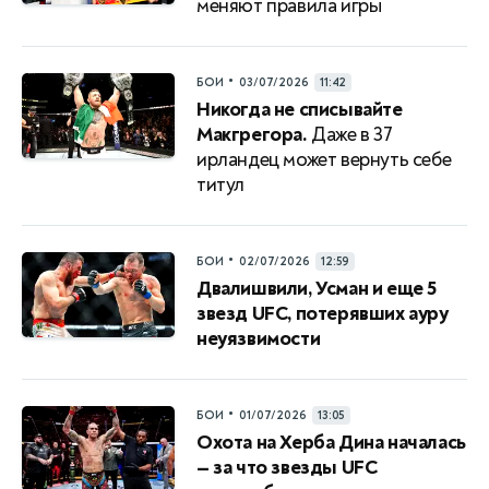
меняют правила игры
•
БОИ
03/07/2026
11:42
Никогда не списывайте
Макгрегора.
Даже в 37
ирландец может вернуть себе
титул
•
БОИ
02/07/2026
12:59
Двалишвили, Усман и еще 5
звезд UFC, потерявших ауру
неуязвимости
•
БОИ
01/07/2026
13:05
Охота на Херба Дина началась
— за что звезды UFC