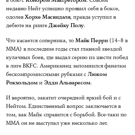
недавно Нейт успешно проявил себя в боксе,
одолев
Хорхе Масвидаля
, правда уступил в
дебюте на ринге
Джейку Полу
.
Что касается соперника, то
Майк Перри
(14–8 в
ММА) в последние годы стал главной звездой
кулачных боев, где выдал серию из шести побед
в лиге BKFC. Американец запомнился фанатам
бескомпромиссными рубками с
Люком
Рокхольдом
и
Эдди Альваресом
.
И вероятно, закатит очередной яркий бой и с
Нейтом. Единственный вопрос заключается в
том, как Майк справится с борьбой. Все-таки по
ММА он не выступал уже несколько лет.