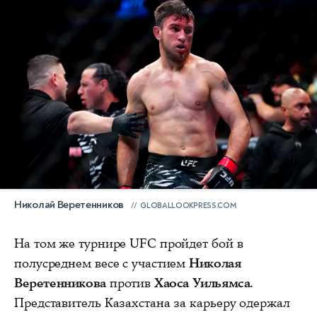
Николай Веретенников
GLOBALLOOKPRESS.COM
На том же турнире UFC пройдет бой в
полусреднем весе с участием
Николая
Веретенникова
против
Хаоса Уильямса
.
Представитель Казахстана за карьеру одержал