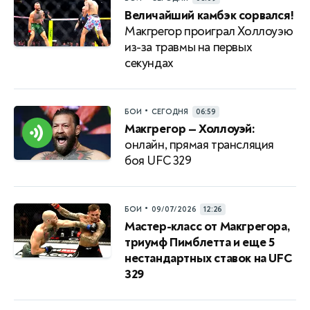
Величайший камбэк сорвался!
Макгрегор проиграл Холлоуэю
из-за травмы на первых
секундах
•
БОИ
СЕГОДНЯ
06:59
Макгрегор — Холлоуэй:
онлайн, прямая трансляция
боя UFC 329
•
БОИ
09/07/2026
12:26
Мастер-класс от Макгрегора,
триумф Пимблетта и еще 5
нестандартных ставок на UFC
329