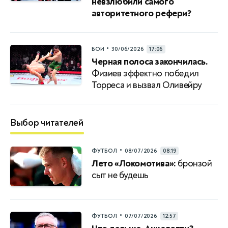
невзлюбили самого
авторитетного рефери?
•
БОИ
30/06/2026
17:06
Черная полоса закончилась.
Физиев эффектно победил
Торреса и вызвал Оливейру
Выбор читателей
•
ФУТБОЛ
08/07/2026
08:19
Лето «Локомотива»:
бронзой
сыт не будешь
•
ФУТБОЛ
07/07/2026
12:57