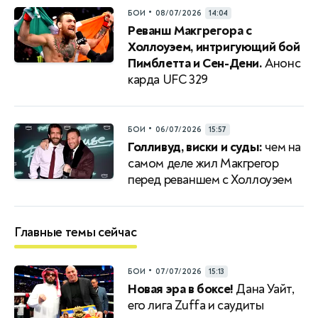
•
БОИ
08/07/2026
14:04
Реванш Макгрегора с
Холлоуэем, интригующий бой
Пимблетта и Сен-Дени.
Анонс
карда UFC 329
•
БОИ
06/07/2026
15:57
Голливуд, виски и суды:
чем на
самом деле жил Макгрегор
перед реваншем с Холлоуэем
Главные темы сейчас
•
БОИ
07/07/2026
15:13
Новая эра в боксе!
Дана Уайт,
его лига Zuffa и саудиты