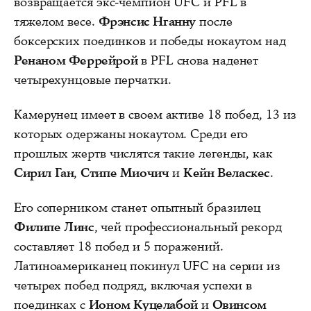
возвращается экс-чемпион UFC и PFL в
тяжелом весе.
Фрэнсис Нганну
после
боксерских поединков и победы нокаутом над
Ренаном Феррейрой
в PFL снова наденет
четырехунцовые перчатки.
Камерунец имеет в своем активе 18 побед, 13 из
которых одержаны нокаутом. Среди его
прошлых жертв числятся такие легенды, как
Сирил Ган
,
Стипе Миочич
и
Кейн Веласкес
.
Его соперником станет опытный бразилец
Филипе Линс
, чей профессиональный рекорд
составляет 18 побед и 5 поражений.
Латиноамериканец покинул UFC на серии из
четырех побед подряд, включая успехи в
поединках с
Ионом Куцелабой
и
Овинсом