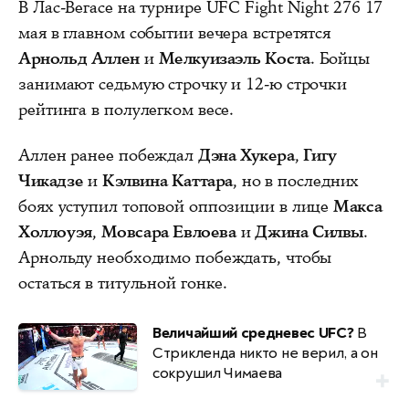
В Лас-Вегасе на турнире UFC Fight Night 276 17
мая в главном событии вечера встретятся
Арнольд Аллен
и
Мелкуизаэль Коста
. Бойцы
занимают седьмую строчку и 12-ю строчки
рейтинга в полулегком весе.
Аллен ранее побеждал
Дэна Хукера
,
Гигу
Чикадзе
и
Кэлвина Каттара
, но в последних
боях уступил топовой оппозиции в лице
Макса
Холлоуэя
,
Мовсара Евлоева
и
Джина Силвы
.
Арнольду необходимо побеждать, чтобы
остаться в титульной гонке.
Величайший средневес UFC?
В
Стрикленда никто не верил, а он
сокрушил Чимаева