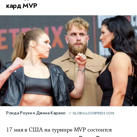
кард MVP
Ронда Роузи и Джина Карано
GLOBALLOOKPRESS.COM
17 мая в США на турнире MVP состоится