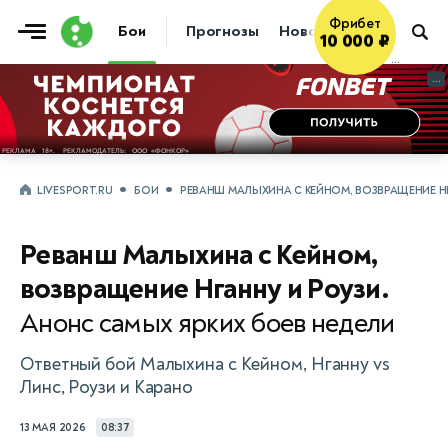
Фрибет
Бои
Прогнозы
Новости
Бокс
10 000 ₽
...
...
LIVESPORT.RU
БОИ
РЕВАНШ МАЛЫХИНА С КЕЙНОМ, ВОЗВРАЩЕНИЕ НГ
Реванш Малыхина с Кейном,
возвращение Нганну и Роузи.
Анонс самых ярких боев недели
Ответный бой Малыхина с Кейном, Нганну vs
Линс, Роузи и Карано
13 МАЯ 2026
08:37