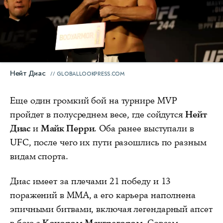
Нейт Диас
GLOBALLOOKPRESS.COM
Еще один громкий бой на турнире MVP
пройдет в полусреднем весе, где сойдутся
Нейт
Диас
и
Майк Перри
. Оба ранее выступали в
UFC, после чего их пути разошлись по разным
видам спорта.
Диас имеет за плечами 21 победу и 13
поражений в MMA, а его карьера наполнена
эпичными битвами, включая легендарный апсет
в бою с
Конором Макгрегором
. Совсем