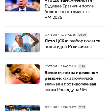
Что дальше, Анчелотти?
Будущее Бразилии после
болезненного вылета с
ЧМ‑2026
•
ФУТБОЛ
10/07/2026
08:00
Лето ЦСКА:
разбор полетов
под эгидой Игдисамова
•
ФУТБОЛ
08/07/2026
11:30
Белое пятно на идеальном
резюме:
как закончилась
великая и противоречивая
эпоха Роналду на ЧМ
•
ФУТБОЛ
08/07/2026
11:59