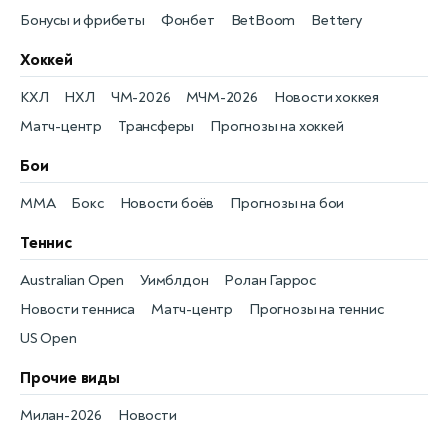
Бонусы и фрибеты
Фонбет
BetBoom
Bettery
Хоккей
КХЛ
НХЛ
ЧМ-2026
МЧМ-2026
Новости хоккея
Матч-центр
Трансферы
Прогнозы на хоккей
Бои
MMA
Бокс
Новости боёв
Прогнозы на бои
Теннис
Australian Open
Уимблдон
Ролан Гаррос
Новости тенниса
Матч-центр
Прогнозы на теннис
US Open
Прочие виды
Милан-2026
Новости