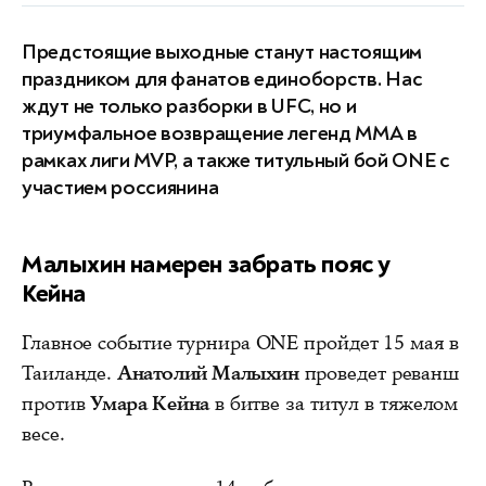
Предстоящие выходные станут настоящим
праздником для фанатов единоборств. Нас
ждут не только разборки в UFC, но и
триумфальное возвращение легенд ММА в
рамках лиги MVP, а также титульный бой ONE с
участием россиянина
Малыхин намерен забрать пояс у
Кейна
Главное событие турнира ONE пройдет 15 мая в
Таиланде.
Анатолий Малыхин
проведет реванш
против
Умара Кейна
в битве за титул в тяжелом
весе.