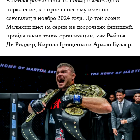
В активе россиянина 14 побед и всего одно
поражение, которое нанес ему именно
сенегалец в ноябре 2024 года. До той осени
Малыхин шел на серии из досрочных финишей,
пройдя таких топов организации, как
Рейнье
Де Риддер
,
Кирилл Грищенко
и
Аржан Буллар
.