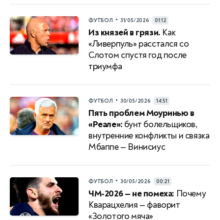
•
ФУТБОЛ
31/05/2026
01:12
Из князей в грязи.
Как
«Ливерпуль» расстался со
Слотом спустя год после
триумфа
•
ФУТБОЛ
30/05/2026
14:51
Пять проблем Моуринью в
«Реале»:
бунт болельщиков,
внутренние конфликты и связка
Мбаппе — Винисиус
•
ФУТБОЛ
30/05/2026
00:21
ЧМ-2026 — не помеха:
Почему
Кварацхелия — фаворит
«Золотого мяча»