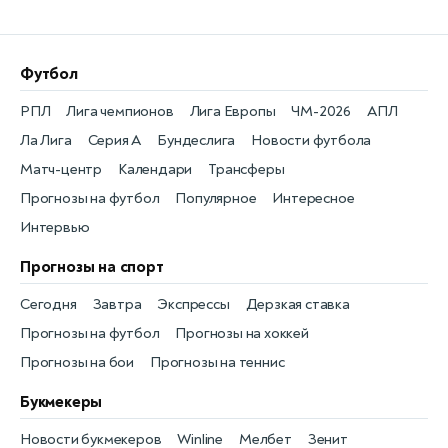
Футбол
РПЛ
Лига чемпионов
Лига Европы
ЧМ-2026
АПЛ
Ла Лига
Серия А
Бундеслига
Новости футбола
Матч-центр
Календари
Трансферы
Прогнозы на футбол
Популярное
Интересное
Интервью
Прогнозы на спорт
Сегодня
Завтра
Экспрессы
Дерзкая ставка
Прогнозы на футбол
Прогнозы на хоккей
Прогнозы на бои
Прогнозы на теннис
Букмекеры
Новости букмекеров
Winline
Мелбет
Зенит