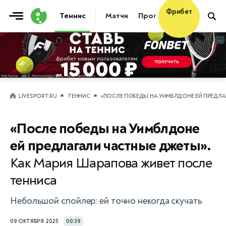
Фрибет
Теннис
Матчи
Прогнозы
Новости
10 000 ₽
...
...
LIVESPORT.RU
ТЕННИС
«ПОСЛЕ ПОБЕДЫ НА УИМБЛДОНЕ ЕЙ ПРЕДЛА
«После победы на Уимблдоне
ей предлагали частные джеты».
Как Мария Шарапова живет после
тенниса
Небольшой спойлер: ей точно некогда скучать
09 ОКТЯБРЯ 2025
00:39