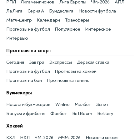
РПЛ
Лига чемпионов
Лига Европы
ЧМ-2026
АПЛ
Ла Лига
Серия А
Бундеслига
Новости футбола
Матч-центр
Календари
Трансферы
Прогнозы на футбол
Популярное
Интересное
Интервью
Прогнозы на спорт
Сегодня
Завтра
Экспрессы
Дерзкая ставка
Прогнозы на футбол
Прогнозы на хоккей
Прогнозы на бои
Прогнозы на теннис
Букмекеры
Новости букмекеров
Winline
Мелбет
Зенит
Бонусы и фрибеты
Фонбет
BetBoom
Bettery
Хоккей
КХЛ
НХЛ
ЧМ-2026
МЧМ-2026
Новости хоккея