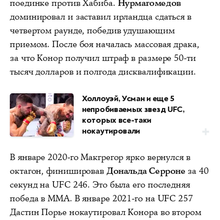
поединке против Хабиба.
Нурмагомедов
доминировал и заставил ирландца сдаться в
четвертом раунде, победив удушающим
приемом. После боя началась массовая драка,
за что Конор получил штраф в размере 50-ти
тысяч долларов и полгода дисквалификации.
Холлоуэй, Усман и еще 5
непробиваемых звезд UFC,
которых все-таки
нокаутировали
В январе 2020-го Макгрегор ярко вернулся в
октагон, финишировав
Дональда Серроне
за 40
секунд на UFC 246. Это была его последняя
победа в ММА. В январе 2021-го на UFC 257
Дастин Порье нокаутировал Конора во втором