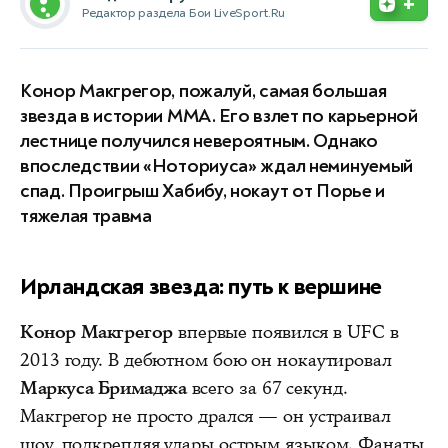
+
Редактор раздела Бои LiveSport.Ru
Конор Макгрегор, пожалуй, самая большая
звезда в истории ММА. Его взлет по карьерной
лестнице получился невероятным. Однако
впоследствии «Ноториуса» ждал неминуемый
спад. Проигрыш Хабибу, нокаут от Порье и
тяжелая травма
Ирландская звезда: путь к вершине
Конор Макгрегор
впервые появился в UFC в
2013 году. В дебютном бою он нокаутировал
Маркуса Бримаджа
всего за 67 секунд.
Макгрегор не просто дрался — он устраивал
шоу, подкрепляя удары острым языком. Фанаты