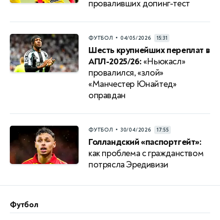
проваливших допинг-тест
•
ФУТБОЛ
04/05/2026
15:31
Шесть крупнейших переплат в
АПЛ-2025/26:
«Ньюкасл»
провалился, «злой»
«Манчестер Юнайтед»
оправдан
•
ФУТБОЛ
30/04/2026
17:55
Голландский «паспортгейт»:
как проблема с гражданством
потрясла Эредивизи
Футбол