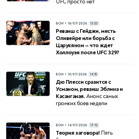
UFC просто нет
•
БОИ
16/07/2026
13:53
Реванш с Гейджи, месть
Оливейре или борьба с
Царукяном — что ждет
Холлоуэя после UFC 329?
•
БОИ
15/07/2026
14:15
Дю Плесси сразится с
Усманом, реванш Эблина и
Касанганая.
Анонс самых
громких боев недели
•
БОИ
14/07/2026
17:12
Теория заговора!
Пять