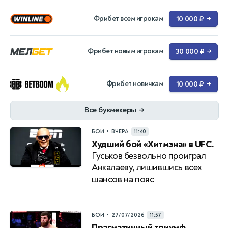
Фрибет всем игрокам
10 000 ₽
→
Фрибет новым игрокам
30 000 ₽
→
Фрибет новичкам
10 000 ₽
→
Все букмекеры
→
•
БОИ
ВЧЕРА
11:40
Худший бой «Хитмэна» в UFC.
Гуськов безвольно проиграл
Анкалаеву, лишившись всех
шансов на пояс
•
БОИ
27/07/2026
11:57
Прагматичный триумф