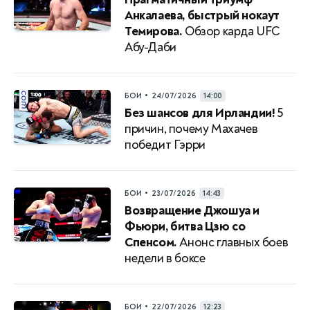
Анкалаева, быстрый нокаут
Темирова.
Обзор карда UFC
Абу-Даби
•
БОИ
24/07/2026
14:00
Без шансов для Ирландии!
5
причин, почему Махачев
победит Гэрри
•
БОИ
23/07/2026
14:43
Возвращение Джошуа и
Фьюри, битва Цзю со
Спенсом.
Анонс главных боев
недели в боксе
•
БОИ
22/07/2026
12:23