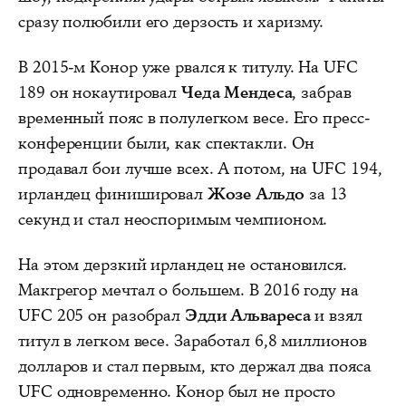
сразу полюбили его дерзость и харизму.
В 2015-м Конор уже рвался к титулу. На UFC
189 он нокаутировал
Чеда Мендеса
, забрав
временный пояс в полулегком весе. Его пресс-
конференции были, как спектакли. Он
продавал бои лучше всех. А потом, на UFC 194,
ирландец финишировал
Жозе Альдо
за 13
секунд и стал неоспоримым чемпионом.
На этом дерзкий ирландец не остановился.
Макгрегор мечтал о большем. В 2016 году на
UFC 205 он разобрал
Эдди Альвареса
и взял
титул в легком весе. Заработал 6,8 миллионов
долларов и стал первым, кто держал два пояса
UFC одновременно. Конор был не просто