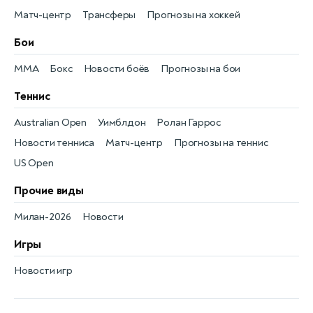
Матч-центр
Трансферы
Прогнозы на хоккей
Бои
MMA
Бокс
Новости боёв
Прогнозы на бои
Теннис
Australian Open
Уимблдон
Ролан Гаррос
Новости тенниса
Матч-центр
Прогнозы на теннис
US Open
Прочие виды
Милан-2026
Новости
Игры
Новости игр