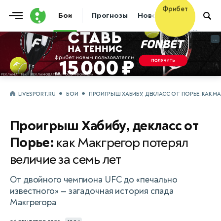
Фрибет
Бои
Прогнозы
Новости
Бокс
10 000 ₽
...
...
LIVESPORT.RU
БОИ
ПРОИГРЫШ ХАБИБУ, ДЕКЛАСС ОТ ПОРЬЕ: КАК МА
Проигрыш Хабибу, декласс от
Порье:
как Макгрегор потерял
величие за семь лет
От двойного чемпиона UFC до «печально
известного» — загадочная история спада
Макгрегора