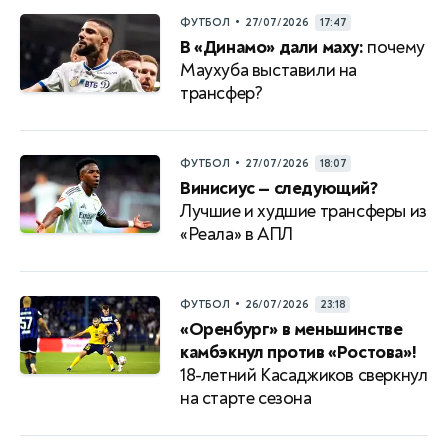
•
ФУТБОЛ
27/07/2026
17:47
В «Динамо» дали маху:
почему
Маухуба выставили на
трансфер?
•
ФУТБОЛ
27/07/2026
18:07
Винисиус — следующий?
Лучшие и худшие трансферы из
«Реала» в АПЛ
•
ФУТБОЛ
26/07/2026
23:18
«Оренбург» в меньшинстве
камбэкнул против «Ростова»!
18-летний Касаджиков сверкнул
на старте сезона