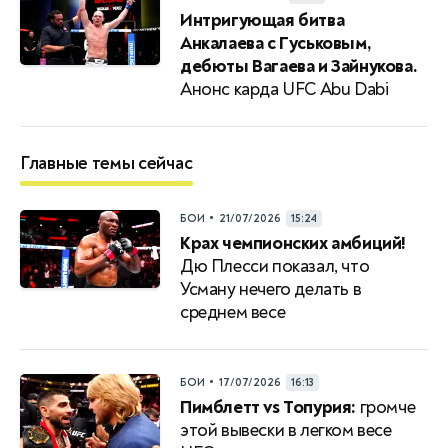
Интригующая битва
Анкалаева с Гуськовым,
дебюты Вагаева и Зайнукова.
Анонс карда UFC Abu Dabi
Главные темы сейчас
•
БОИ
21/07/2026
15:24
Крах чемпионских амбиций!
Дю Плесси показал, что
Усману нечего делать в
среднем весе
•
БОИ
17/07/2026
16:13
Пимблетт vs Топурия:
громче
этой вывески в легком весе