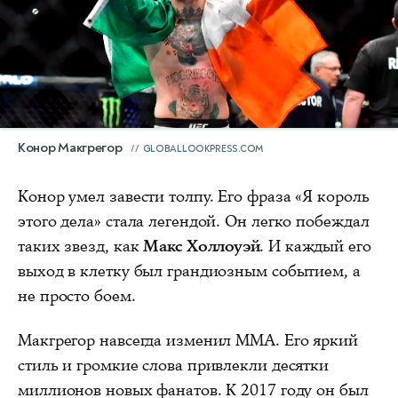
Конор Макгрегор
GLOBALLOOKPRESS.COM
Конор умел завести толпу. Его фраза «Я король
этого дела» стала легендой. Он легко побеждал
таких звезд, как
Макс Холлоуэй
. И каждый его
выход в клетку был грандиозным событием, а
не просто боем.
Макгрегор навсегда изменил ММА. Его яркий
стиль и громкие слова привлекли десятки
миллионов новых фанатов. К 2017 году он был