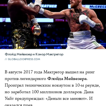
Флойд Мейвезер и Конор Макгрегор
GLOBALLOOKPRESS.COM
В августе 2017 года Макгрегор вышел на ринг
против легендарного
Флойда Мейвезера
.
Проиграл техническим нокаутом в 10-м раунде,
но заработал 100 миллионов долларов. Дана
Уайт предупреждал: «Деньги все меняют». И
оказался прав.