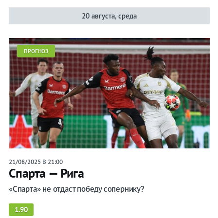
20 августа, среда
ПРОГНОЗ
21/08/2025 В 21:00
Спарта — Рига
«Спарта» не отдаст победу сопернику?
1.90