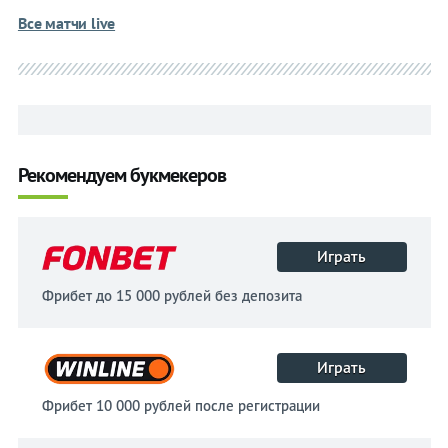
Все матчи live
Рекомендуем букмекеров
Играть
Фрибет до 15 000 рублей без депозита
Играть
Фрибет 10 000 рублей после регистрации