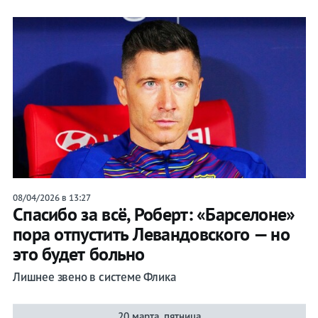
Прогнозы
на спорт
Букмекеры
Хоккей
Теннис
08/04/2026 в 13:27
Бои
Спасибо за всё, Роберт: «Барселоне»
пора отпустить Левандовского — но
Прочие
это будет больно
Игры
Лишнее звено в системе Флика
20 марта, пятница