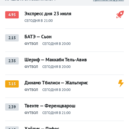
Экспресс дня 23 июля
4.95
СЕГОДНЯ В 21:00
БАТЭ — Сьон
2.15
ФУТБОЛ
СЕГОДНЯ В 20:00
Шериф — Маккаби Тель-Авив
2.35
ФУТБОЛ
СЕГОДНЯ В 20:00
Динамо Тбилиси — Жальгирис
3.15
ФУТБОЛ
СЕГОДНЯ В 20:00
Твенте — Ференцварош
2.39
ФУТБОЛ
СЕГОДНЯ В 21:00
Хайдук — Пафос