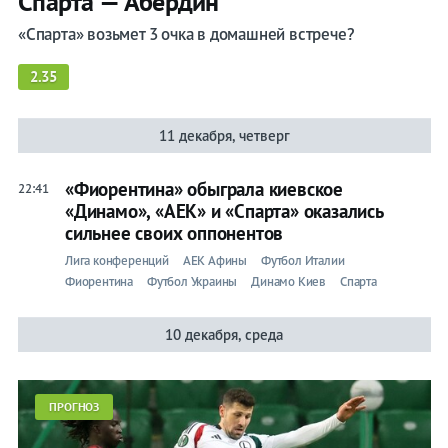
Спарта — Абердин
«Спарта» возьмет 3 очка в домашней встрече?
2.35
11 декабря, четверг
«Фиорентина» обыграла киевское
22:41
«Динамо», «АЕК» и «Спарта» оказались
сильнее своих оппонентов
Лига конференций
АЕК Афины
Футбол Италии
Фиорентина
Футбол Украины
Динамо Киев
Спарта
10 декабря, среда
ПРОГНОЗ