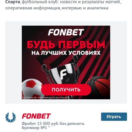
Спарта
, футбольный клуб: новости и результаты матчей,
оперативная информация, интервью и аналитика
Играть
Фрибет 15 000 руб. без депозита.
Букмекер №1 *