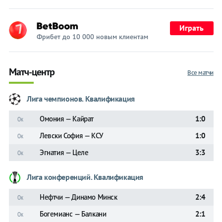
Играть
Фрибет до 10 000 новым клиентам
Матч-центр
Все матчи
Лига чемпионов. Квалификация
Омония — Кайрат
1:0
Ок
Левски София — КСУ
1:0
Ок
Эгнатия — Целе
3:3
Ок
Лига конференций. Квалификация
Нефтчи — Динамо Минск
2:4
Ок
Богемианс — Балкани
2:1
Ок