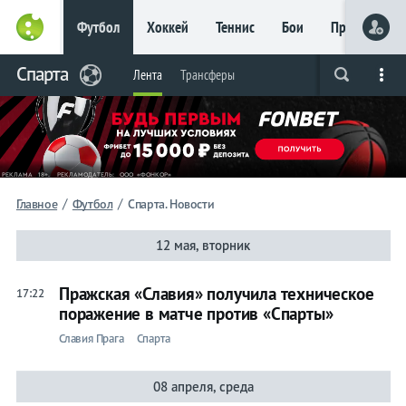
Футбол
Хоккей
Теннис
Бои
Прочие
Главное
Спарта
Фрибет
Лента
Трансферы
Live
Вся лента
Прогнозы
Букмекеры
до 15
000 ₽
Новым
игрокам, без
условий
Футбол
/
/
Главное
Футбол
Спарта. Новости
Спарта
12 мая, вторник
Лента
Пражская «Славия» получила техническое
17:22
поражение в матче против «Спарты»
Трансферы
Славия Прага
Спарта
08 апреля, среда