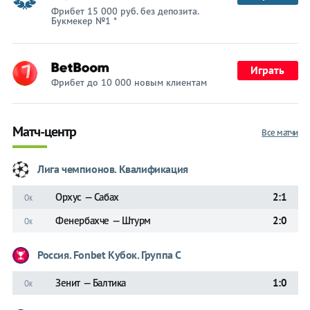
Фрибет 15 000 руб. без депозита.
Букмекер №1 *
Играть
Фрибет до 10 000 новым клиентам
Матч-центр
Все матчи
Лига чемпионов. Квалификация
Орхус — Сабах
2:1
Ок
Фенербахче — Штурм
2:0
Ок
Россия. Fonbet Кубок. Группа C
Зенит — Балтика
1:0
Ок