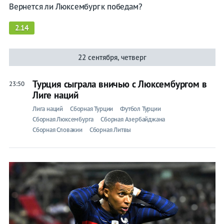
Вернется ли Люксембург к победам?
2.14
22 сентября, четверг
Турция сыграла вничью с Люксембургом в
23:50
Лиге наций
Лига наций
Сборная Турции
Футбол Турции
Сборная Люксембурга
Сборная Азербайджана
Сборная Словакии
Сборная Литвы