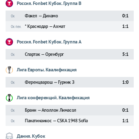
Россия. Fonbet Кубок. Группа B
Факел — Динамо
0:1
Ок
* Краснодар — Ахмат
1:1
Ок пен.
Россия. Fonbet Кубок. Группа A
Спартак — Оренбург
5:1
Ок
Лига Европы. Квалификация
Ференцварош — Гурник З
1:0
Ок
Лига конференций. Квалификация
Бранн — Аполлон Лимасол
0:1
Ок
Панатинаикос — CSKA 1948 Sofia
1:1
Ок
Дания. Кубок