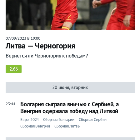
Прогнозы
на спорт
07/09/2023 В 19:00
Литва — Черногория
Букмекеры
Вернется ли Черногория к победам?
Хоккей
2.66
Теннис
20 июня, вторник
Бои
Прочие
Болгария сыграла вничью с Сербией, а
23:44
Венгрия одержала победу над Литвой
Игры
Евро-2024
Сборная Болгарии
Сборная Сербии
Сборная Венгрии
Сборная Литвы