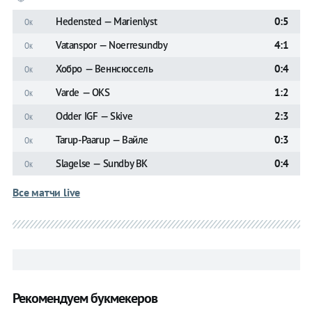
Hedensted — Marienlyst
0:5
Ок
Vatanspor — Noerresundby
4:1
Ок
Хобро — Веннсюссель
0:4
Ок
Varde — OKS
1:2
Ок
Odder IGF — Skive
2:3
Ок
Tarup-Paarup — Вайле
0:3
Ок
Slagelse — Sundby BK
0:4
Ок
Все матчи live
Рекомендуем букмекеров