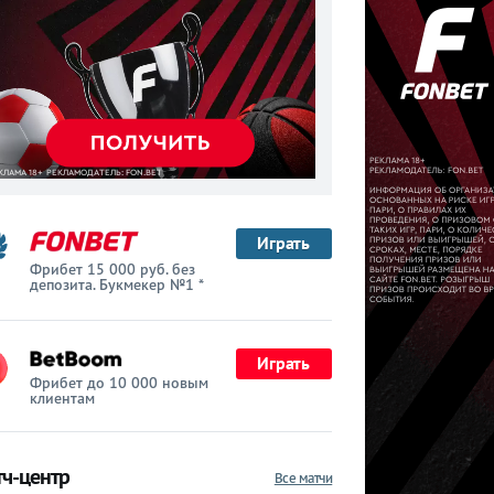
Играть
Фрибет 15 000 руб. без
депозита. Букмекер №1 *
Играть
Фрибет до 10 000 новым
клиентам
ч-центр
Все матчи