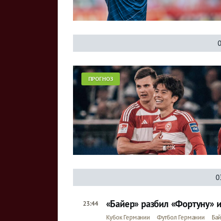
Хоккей
Теннис
Бои
Прочие
ПРОГНОЗ
Игры
0
«Байер» разбил «Фортуну» 
23:44
Кубок Германии
Футбол Германии
Ба