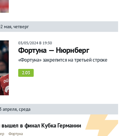
02 мая, четверг
03/05/2024 В 19:30
Фортуна — Нюрнберг
«Фортуна» закрепится на третьей строке
2.03
3 апреля, среда
и вышел в финал Кубка Германии
йер
Фортуна