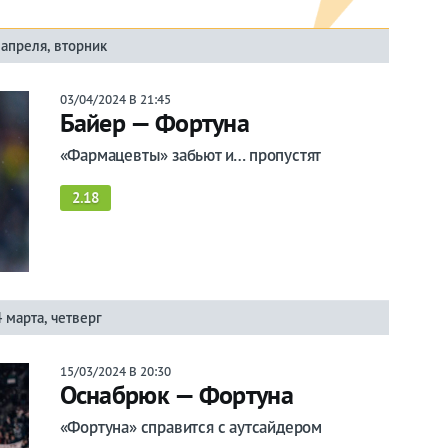
 апреля, вторник
03/04/2024 В 21:45
Байер — Фортуна
«Фармацевты» забьют и… пропустят
2.18
4 марта, четверг
15/03/2024 В 20:30
Оснабрюк — Фортуна
«Фортуна» справится с аутсайдером