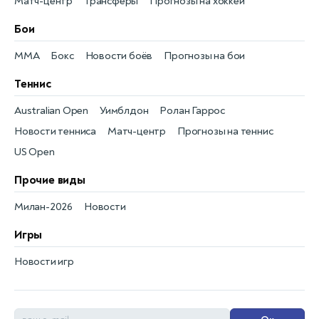
Матч-центр
Трансферы
Прогнозы на хоккей
Бои
MMA
Бокс
Новости боёв
Прогнозы на бои
Теннис
Australian Open
Уимблдон
Ролан Гаррос
Новости тенниса
Матч-центр
Прогнозы на теннис
US Open
Прочие виды
Милан-2026
Новости
Игры
Новости игр