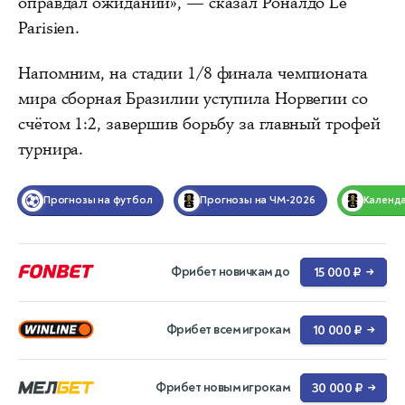
оправдал ожиданий», — сказал Роналдо Le
Parisien.
Напомним, на стадии 1/8 финала чемпионата
мира сборная Бразилии уступила Норвегии со
счётом 1:2, завершив борьбу за главный трофей
турнира.
Прогнозы на футбол
Прогнозы на ЧМ-2026
Календ
Фрибет новичкам до
15 000 ₽
→
Фрибет всем игрокам
10 000 ₽
→
Фрибет новым игрокам
30 000 ₽
→