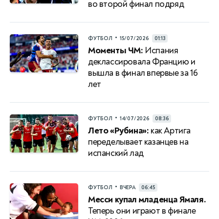
во второй финал подряд
•
ФУТБОЛ
15/07/2026
01:13
Моменты ЧМ:
Испания
деклассировала Францию и
вышла в финал впервые за 16
лет
•
ФУТБОЛ
14/07/2026
08:36
Лето «Рубина»:
как Артига
переделывает казанцев на
испанский лад
•
ФУТБОЛ
ВЧЕРА
06:45
Месси купал младенца Ямаля.
Теперь они играют в финале