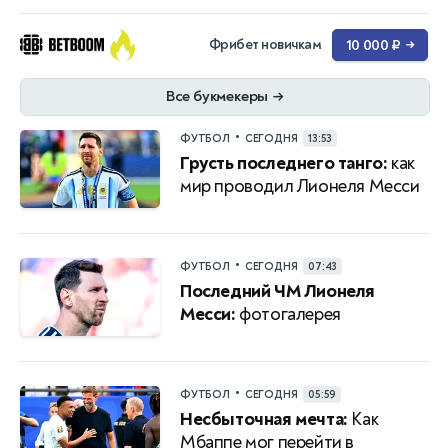
Фрибет новичкам
10 000 ₽
→
Все букмекеры
→
•
ФУТБОЛ
СЕГОДНЯ
13:53
Грусть последнего танго:
как
мир проводил Лионеля Месси
•
ФУТБОЛ
СЕГОДНЯ
07:43
Последний ЧМ Лионеля
Месси:
фотогалерея
•
ФУТБОЛ
СЕГОДНЯ
05:59
Несбыточная мечта:
Как
Мбаппе мог перейти в