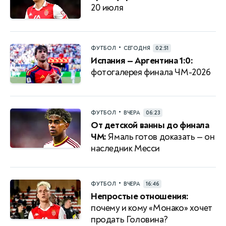
20 июля
•
ФУТБОЛ
СЕГОДНЯ
02:51
Испания — Аргентина 1:0:
фотогалерея финала ЧМ-2026
•
ФУТБОЛ
ВЧЕРА
06:23
От детской ванны до финала
ЧМ:
Ямаль готов доказать — он
наследник Месси
•
ФУТБОЛ
ВЧЕРА
16:46
Непростые отношения:
почему и кому «Монако» хочет
продать Головина?