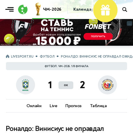
ЧМ-2026
Календарь
Таблица
Пр
...
...
LIVESPORT.RU
ФУТБОЛ
РОНАЛДО: ВИНИСИУС НЕ ОПРАВДАЛ ОЖИД
ФУТБОЛ. ЧМ-2026. 1/8 ФИНАЛА
1
2
ок
Онлайн
Live
Прогноз
Таблица
Роналдо: Винисиус не оправдал