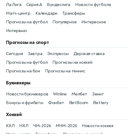
Ла Лига
Серия А
Бундеслига
Новости футбола
Матч-центр
Календари
Трансферы
Прогнозы на футбол
Популярное
Интересное
Интервью
Прогнозы на спорт
Сегодня
Завтра
Экспрессы
Дерзкая ставка
Прогнозы на футбол
Прогнозы на хоккей
Прогнозы на бои
Прогнозы на теннис
Букмекеры
Новости букмекеров
Winline
Мелбет
Зенит
Бонусы и фрибеты
Фонбет
BetBoom
Bettery
Хоккей
КХЛ
НХЛ
ЧМ-2026
МЧМ-2026
Новости хоккея