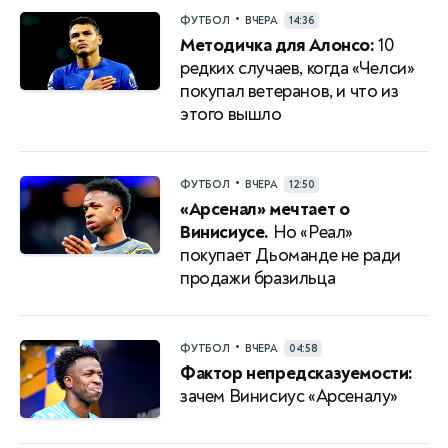
•
ФУТБОЛ
ВЧЕРА
14:36
Методичка для Алонсо:
10
редких случаев, когда «Челси»
покупал ветеранов, и что из
этого вышло
•
ФУТБОЛ
ВЧЕРА
12:50
«Арсенал» мечтает о
Винисиусе.
Но «Реал»
покупает Дьоманде не ради
продажи бразильца
•
ФУТБОЛ
ВЧЕРА
04:58
Фактор непредсказуемости:
зачем Винисиус «Арсеналу»