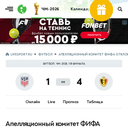
ЧМ-2026
Календарь
Таблица
Пр
...
...
LIVESPORT.RU
ФУТБОЛ
АПЕЛЛЯЦИОННЫЙ КОМИТЕТ ФИФА ОТКЛОНИЛ
ФУТБОЛ. ЧМ-2026. 1/8 ФИНАЛА
1
4
ок
Онлайн
Live
Прогноз
Таблица
Апелляционный комитет ФИФА