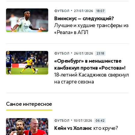
•
ФУТБОЛ
27/07/2026
18:07
Винисиус — следующий?
Лучшие и худшие трансферы из
«Реала» в АПЛ
•
ФУТБОЛ
26/07/2026
23:18
«Оренбург» в меньшинстве
камбэкнул против «Ростова»!
18-летний Касаджиков сверкнул
на старте сезона
Самое интересное
•
ФУТБОЛ
10/07/2026
06:42
Кейн vs Холанн:
кто круче?