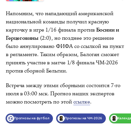
Напомним, что нападающий американской
национальной команды получил красную
карточку в игре 1/16 финала против
Боснии и
Герцеговины
(2:0), но позднее это решение
было аннулировано ФИФА со ссылкой на пункт
в регламенте. Таким образом, Балоган сможет
принять участие в матче 1/8 финала ЧМ-2026
против сборной Бельгии.
Встреча между этими сборными состоится 7-го
июля в 03:00 мск. Прогноз наших экспертов
можно посмотреть по этой
ссылке
.
Прогнозы на футбол
Прогнозы на ЧМ-2026
Календ