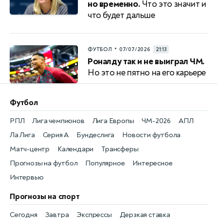
но временно.
Что это значит и
что будет дальше
•
ФУТБОЛ
07/07/2026
21:13
Роналду так и не выиграл ЧМ.
Но это не пятно на его карьере
Футбол
РПЛ
Лига чемпионов
Лига Европы
ЧМ-2026
АПЛ
Ла Лига
Серия А
Бундеслига
Новости футбола
Матч-центр
Календари
Трансферы
Прогнозы на футбол
Популярное
Интересное
Интервью
Прогнозы на спорт
Сегодня
Завтра
Экспрессы
Дерзкая ставка