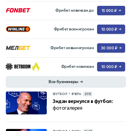
Фрибет новичкам до
15 000 ₽
→
Фрибет всем игрокам
10 000 ₽
→
Фрибет новым игрокам
30 000 ₽
→
Фрибет новичкам
10 000 ₽
→
Все букмекеры
→
•
ФУТБОЛ
ВЧЕРА
21:15
Зидан вернулся в футбол:
фотогалерея