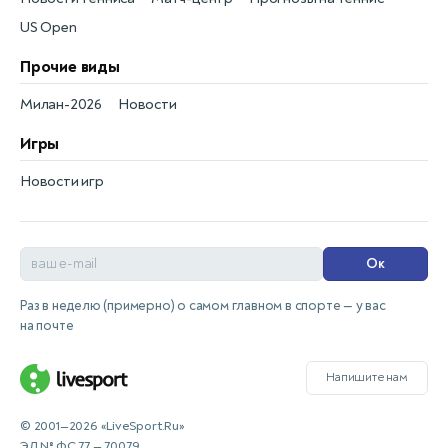
US Open
Прочие виды
Милан-2026
Новости
Игры
Новости игр
Ок
Раз в неделю (примерно) о самом главном в спорте — у вас
на почте
Напишите нам
© 2001—2026 «LiveSport.Ru»
ЭЛ № ФС 77 — 70079