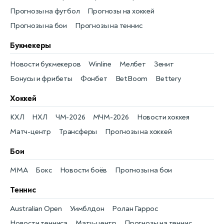
Прогнозы на футбол
Прогнозы на хоккей
Прогнозы на бои
Прогнозы на теннис
Букмекеры
Новости букмекеров
Winline
Мелбет
Зенит
Бонусы и фрибеты
Фонбет
BetBoom
Bettery
Хоккей
КХЛ
НХЛ
ЧМ-2026
МЧМ-2026
Новости хоккея
Матч-центр
Трансферы
Прогнозы на хоккей
Бои
MMA
Бокс
Новости боёв
Прогнозы на бои
Теннис
Australian Open
Уимблдон
Ролан Гаррос
Новости тенниса
Матч-центр
Прогнозы на теннис