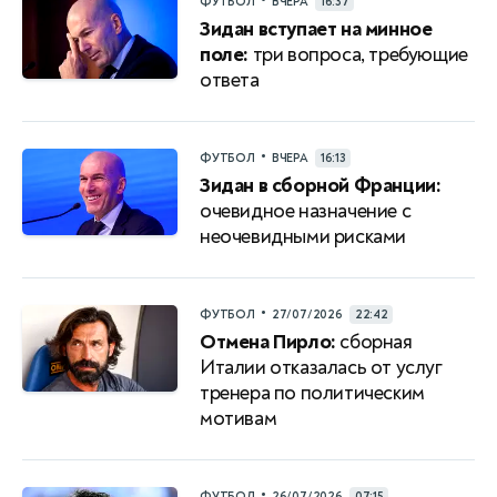
•
ФУТБОЛ
ВЧЕРА
16:37
Зидан вступает на минное
поле:
три вопроса, требующие
ответа
•
ФУТБОЛ
ВЧЕРА
16:13
Зидан в сборной Франции:
очевидное назначение с
неочевидными рисками
•
ФУТБОЛ
27/07/2026
22:42
Отмена Пирло:
сборная
Италии отказалась от услуг
тренера по политическим
мотивам
•
ФУТБОЛ
26/07/2026
07:15