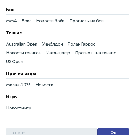
Бои
MMA
Бокс
Новости боёв
Прогнозы на бои
Теннис
Australian Open
Уимблдон
Ролан Гаррос
Новости тенниса
Матч-центр
Прогнозы на теннис
US Open
Прочие виды
Милан-2026
Новости
Игры
Новости игр
Ок