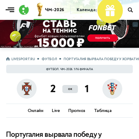
ЧМ-2026
Календарь
Таблица
Пр
...
...
LIVESPORT.RU
ФУТБОЛ
ПОРТУГАЛИЯ ВЫРВАЛА ПОБЕДУ У ХОРВАТИИ 
ФУТБОЛ. ЧМ-2026. 1/16 ФИНАЛА
2
1
ок
Онлайн
Live
Прогноз
Таблица
Португалия вырвала победу у