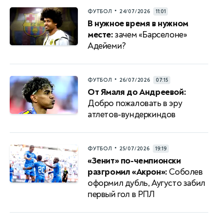
•
ФУТБОЛ
24/07/2026
11:01
В нужное время в нужном
месте:
зачем «Барселоне»
Адейеми?
•
ФУТБОЛ
26/07/2026
07:15
От Ямаля до Андреевой:
Добро пожаловать в эру
атлетов-вундеркиндов
•
ФУТБОЛ
25/07/2026
19:19
«Зенит» по-чемпионски
разгромил «Акрон»:
Соболев
оформил дубль, Аугусто забил
первый гол в РПЛ