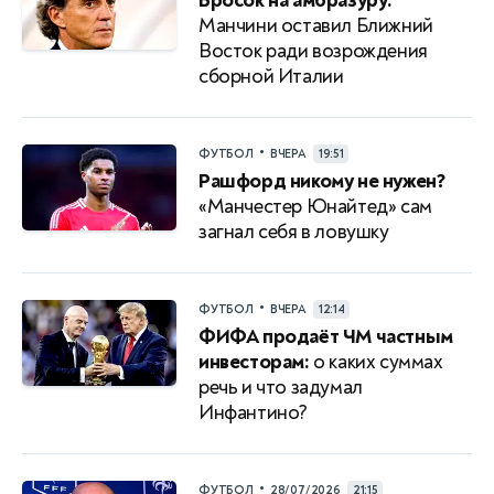
Бросок на амбразуру:
Манчини оставил Ближний
Восток ради возрождения
сборной Италии
•
ФУТБОЛ
ВЧЕРА
19:51
Рашфорд никому не нужен?
«Манчестер Юнайтед» сам
загнал себя в ловушку
•
ФУТБОЛ
ВЧЕРА
12:14
ФИФА продаёт ЧМ частным
инвесторам:
о каких суммах
речь и что задумал
Инфантино?
•
ФУТБОЛ
28/07/2026
21:15