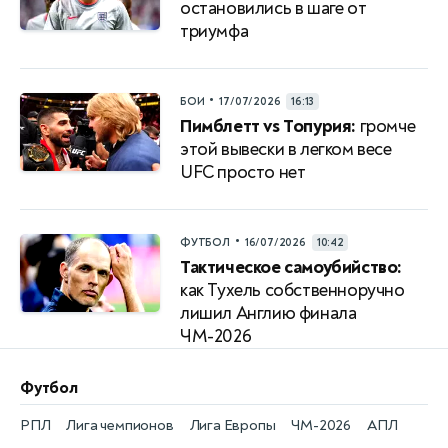
остановились в шаге от
триумфа
•
БОИ
17/07/2026
16:13
Пимблетт vs Топурия:
громче
этой вывески в легком весе
UFC просто нет
•
ФУТБОЛ
16/07/2026
10:42
Тактическое самоубийство:
как Тухель собственноручно
лишил Англию финала
ЧМ-2026
Футбол
РПЛ
Лига чемпионов
Лига Европы
ЧМ-2026
АПЛ