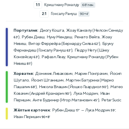
1:1
Криштиану Роналду
68' пен.
2:1
Гонсалу Рамуш
90+4'
Португалия:
Диогу Кошта, Жоау Канселу (
Нелсон Семеду
), Рубен Диаш, Нуну Мендеш, Ренато Вейга, Жоау
63'
Невеш, Витор Феррейра (
Бернарду Силва
), Бруну
62'
Фернандеш (
Гонсалу Рамуш
), Педру Нету (
Шику
63'
Консейсау
), Рафаэл Леау, Криштиану Роналду (
Рубен
63'
Невеш
)
81'
Хорватия:
Доминик Ливакович, Марин Понграчич, Йосип
Шутало, Йосип Штанишич, Мартин Батурина (
Марио
Пашалич
), Никола Влашич (
Йошко Гвардиол
), Матео
68'
90'
Ковачич (
Андрей Крамарич
), Лука Модрич, Иван
90'
Перишич, Анте Будимир (
Игор Матанович
), Petar Sucic
45'
Жёлтые карточки:
Рубен Диаш
— Лука Модрич
,
17'
59'
Иван Перишич
90+8'