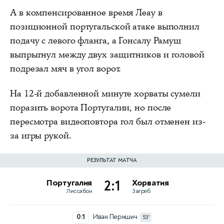
А в компенсированное время Леау в
позиционной португальской атаке выполнил
подачу с левого фланга, а Гонсалу Рамуш
выпрыгнул между двух защитников и головой
подрезал мяч в угол ворот.
На 12-й добавленной минуте хорваты сумели
поразить ворота Португалии, но после
пересмотра видеоповтора гол был отменен из-
за игры рукой.
РЕЗУЛЬТАТ МАТЧА
Португалия
2:1
Хорватия
Лиссабон
Загреб
0:1
Иван Перишич
53'