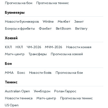
Прогнозы на бои
Прогнозы на теннис
Букмекеры
Новости букмекеров
Winline
Мелбет
Зенит
Бонусы и фрибеты
Фонбет
BetBoom
Bettery
Хоккей
КХЛ
НХЛ
ЧМ-2026
МЧМ-2026
Новости хоккея
Матч-центр
Трансферы
Прогнозы на хоккей
Бои
MMA
Бокс
Новости боёв
Прогнозы на бои
Теннис
Australian Open
Уимблдон
Ролан Гаррос
Новости тенниса
Матч-центр
Прогнозы на теннис
US Open