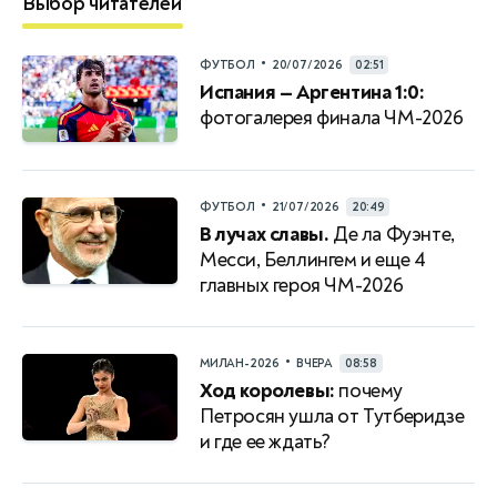
Выбор читателей
•
ФУТБОЛ
20/07/2026
02:51
Испания — Аргентина 1:0:
фотогалерея финала ЧМ-2026
•
ФУТБОЛ
21/07/2026
20:49
В лучах славы.
Де ла Фуэнте,
Месси, Беллингем и еще 4
главных героя ЧМ-2026
•
МИЛАН-2026
ВЧЕРА
08:58
Ход королевы:
почему
Петросян ушла от Тутберидзе
и где ее ждать?