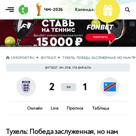
ЧМ-2026
Календарь
Таблица
Пр
...
...
LIVESPORT.RU
ФУТБОЛ
ТУХЕЛЬ: ПОБЕДА ЗАСЛУЖЕННАЯ, НО НАМ 
ФУТБОЛ. ЧМ-2026. 1/16 ФИНАЛА
2
1
ок
Онлайн
Live
Прогноз
Таблица
Тухель: Победа заслуженная, но нам