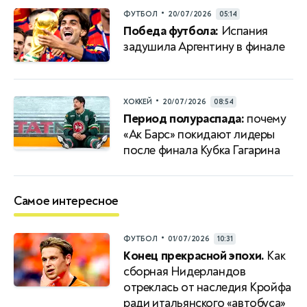
•
ФУТБОЛ
20/07/2026
05:14
Победа футбола:
Испания
задушила Аргентину в финале
•
ХОККЕЙ
20/07/2026
08:54
Период полураспада:
почему
«Ак Барс» покидают лидеры
после финала Кубка Гагарина
Самое интересное
•
ФУТБОЛ
01/07/2026
10:31
Конец прекрасной эпохи.
Как
сборная Нидерландов
отреклась от наследия Кройфа
ради итальянского «автобуса»