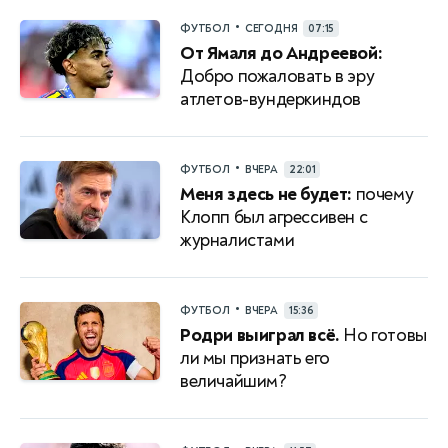
•
ФУТБОЛ
СЕГОДНЯ
07:15
От Ямаля до Андреевой:
Добро пожаловать в эру
атлетов-вундеркиндов
•
ФУТБОЛ
ВЧЕРА
22:01
Меня здесь не будет:
почему
Клопп был агрессивен с
журналистами
•
ФУТБОЛ
ВЧЕРА
15:36
Родри выиграл всё.
Но готовы
ли мы признать его
величайшим?