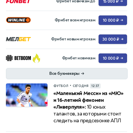
Фрибет новичкам до
15 000 ₽
→
Фрибет всем игрокам
10 000 ₽
→
Фрибет новым игрокам
30 000 ₽
→
Фрибет новичкам
10 000 ₽
→
Все букмекеры
→
•
ФУТБОЛ
СЕГОДНЯ
12:37
«Маленький Месси» из «МЮ»
и 16-летний феномен
«Ливерпуля»:
10 юных
талантов, за которыми стоит
следить на предсезонке АПЛ