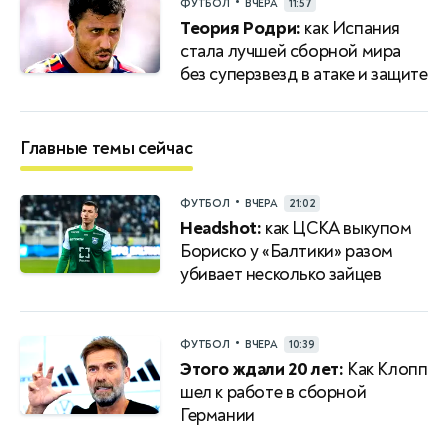
•
ФУТБОЛ
ВЧЕРА
11:57
Теория Родри:
как Испания
стала лучшей сборной мира
без суперзвезд в атаке и защите
Главные темы сейчас
•
ФУТБОЛ
ВЧЕРА
21:02
Headshot:
как ЦСКА выкупом
Бориско у «Балтики» разом
убивает несколько зайцев
•
ФУТБОЛ
ВЧЕРА
10:39
Этого ждали 20 лет:
Как Клопп
шел к работе в сборной
Германии