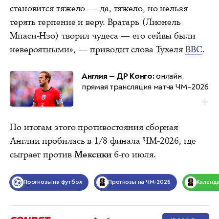
становится тяжело — да, тяжело, но нельзя
терять терпение и веру. Вратарь (Лионель
Мпаси-Нзо) творил чудеса — его сейвы были
невероятными», — приводит слова Тухеля
BBC
.
Англия — ДР Конго:
онлайн,
прямая трансляция матча ЧМ-2026
По итогам этого противостояния сборная
Англии пробилась в 1/8 финала ЧМ-2026, где
сыграет против
Мексики
6-го июля.
Прогнозы на футбол
Прогнозы на ЧМ-2026
Календ