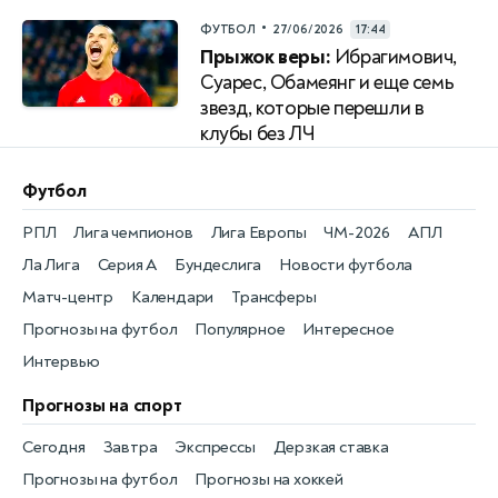
•
ФУТБОЛ
27/06/2026
17:44
Прыжок веры:
Ибрагимович,
Суарес, Обамеянг и еще семь
звезд, которые перешли в
клубы без ЛЧ
Футбол
РПЛ
Лига чемпионов
Лига Европы
ЧМ-2026
АПЛ
Ла Лига
Серия А
Бундеслига
Новости футбола
Матч-центр
Календари
Трансферы
Прогнозы на футбол
Популярное
Интересное
Интервью
Прогнозы на спорт
Сегодня
Завтра
Экспрессы
Дерзкая ставка
Прогнозы на футбол
Прогнозы на хоккей