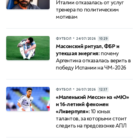
Италии отказалась от услуг
тренера по политическим
мотивам
•
ФУТБОЛ
24/07/2026
10:29
Масонский ритуал, ФБР и
утекшая энергия:
почему
Аргентина отказалась верить в
победу Испании на ЧМ-2026
•
ФУТБОЛ
26/07/2026
12:37
«Маленький Месси» из «МЮ»
и 16-летний феномен
«Ливерпуля»:
10 юных
талантов, за которыми стоит
следить на предсезонке АПЛ