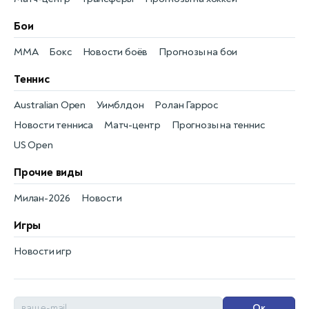
Бои
MMA
Бокс
Новости боёв
Прогнозы на бои
Теннис
Australian Open
Уимблдон
Ролан Гаррос
Новости тенниса
Матч-центр
Прогнозы на теннис
US Open
Прочие виды
Милан-2026
Новости
Игры
Новости игр
Ок