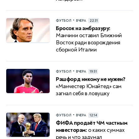
•
ФУТБОЛ
ВЧЕРА
22:31
Бросок на амбразуру:
Манчини оставил Ближний
Восток ради возрождения
сборной Италии
•
ФУТБОЛ
ВЧЕРА
19:51
Рашфорд никому не нужен?
«Манчестер Юнайтед» сам
загнал себя в ловушку
•
ФУТБОЛ
ВЧЕРА
12:14
ФИФА продаёт ЧМ частным
инвесторам:
о каких суммах
речь и что задумал