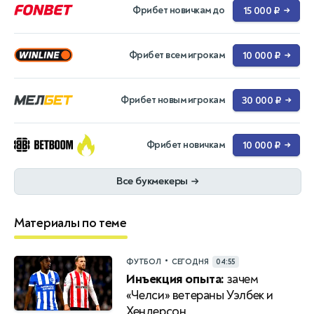
Фрибет новичкам до
15 000 ₽
→
Фрибет всем игрокам
10 000 ₽
→
Фрибет новым игрокам
30 000 ₽
→
Фрибет новичкам
10 000 ₽
→
Все букмекеры
→
Материалы по теме
•
ФУТБОЛ
СЕГОДНЯ
04:55
Инъекция опыта:
зачем
«Челси» ветераны Уэлбек и
Хендерсон