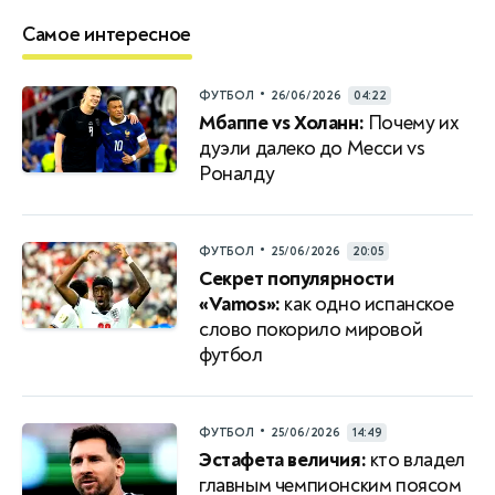
Самое интересное
•
ФУТБОЛ
26/06/2026
04:22
Мбаппе vs Холанн:
Почему их
дуэли далеко до Месси vs
Роналду
•
ФУТБОЛ
25/06/2026
20:05
Секрет популярности
«Vamos»:
как одно испанское
слово покорило мировой
футбол
•
ФУТБОЛ
25/06/2026
14:49
Эстафета величия:
кто владел
главным чемпионским поясом