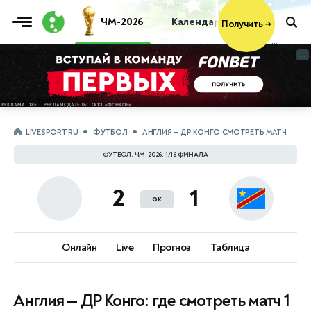
ЧМ-2026
Календарь
Таблица
Пр
Получить
→
...
...
LIVESPORT.RU
ФУТБОЛ
АНГЛИЯ — ДР КОНГО СМОТРЕТЬ МАТЧ
ФУТБОЛ. ЧМ-2026. 1/16 ФИНАЛА
2
1
ок
Онлайн
Live
Прогноз
Таблица
Англия — ДР Конго: где смотреть матч 1