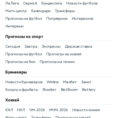
Ла Лига
Серия А
Бундеслига
Новости футбола
Матч-центр
Календари
Трансферы
Прогнозы на футбол
Популярное
Интересное
Интервью
Прогнозы на спорт
Сегодня
Завтра
Экспрессы
Дерзкая ставка
Прогнозы на футбол
Прогнозы на хоккей
Прогнозы на бои
Прогнозы на теннис
Букмекеры
Новости букмекеров
Winline
Мелбет
Зенит
Бонусы и фрибеты
Фонбет
BetBoom
Bettery
Хоккей
КХЛ
НХЛ
ЧМ-2026
МЧМ-2026
Новости хоккея
Матч-центр
Трансферы
Прогнозы на хоккей