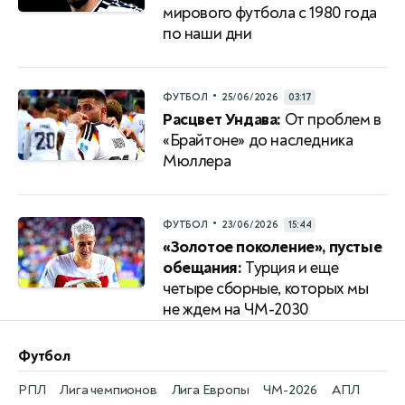
мирового футбола с 1980 года
по наши дни
•
ФУТБОЛ
25/06/2026
03:17
Расцвет Ундава:
От проблем в
«Брайтоне» до наследника
Мюллера
•
ФУТБОЛ
23/06/2026
15:44
«Золотое поколение», пустые
обещания:
Турция и еще
четыре сборные, которых мы
не ждем на ЧМ-2030
Футбол
РПЛ
Лига чемпионов
Лига Европы
ЧМ-2026
АПЛ