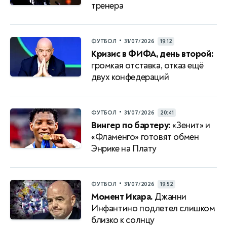
тренера
•
ФУТБОЛ
31/07/2026
19:12
Кризис в ФИФА, день второй:
громкая отставка, отказ ещё
двух конфедераций
•
ФУТБОЛ
31/07/2026
20:41
Вингер по бартеру:
«Зенит» и
«Фламенго» готовят обмен
Энрике на Плату
•
ФУТБОЛ
31/07/2026
19:52
Момент Икара.
Джанни
Инфантино подлетел слишком
близко к солнцу