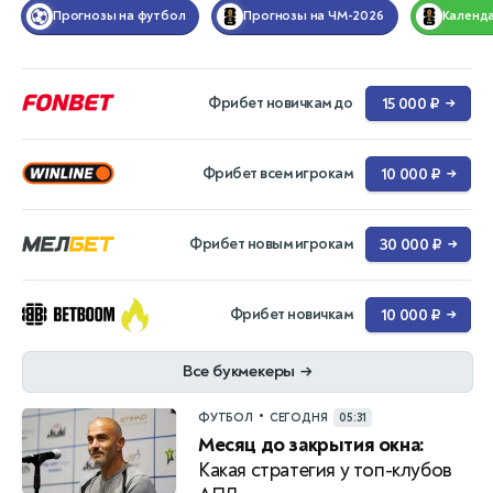
Прогнозы на футбол
Прогнозы на ЧМ-2026
Календ
Фрибет новичкам до
15 000 ₽
→
Фрибет всем игрокам
10 000 ₽
→
Фрибет новым игрокам
30 000 ₽
→
Фрибет новичкам
10 000 ₽
→
Все букмекеры
→
•
ФУТБОЛ
СЕГОДНЯ
05:31
Месяц до закрытия окна:
Какая стратегия у топ-клубов