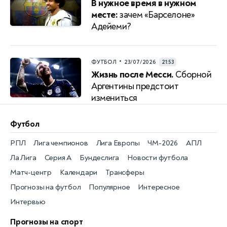
В нужное время в нужном
месте:
зачем «Барселоне»
Адейеми?
•
ФУТБОЛ
23/07/2026
21:53
Жизнь после Месси.
Сборной
Аргентины предстоит
измениться
Футбол
РПЛ
Лига чемпионов
Лига Европы
ЧМ-2026
АПЛ
Ла Лига
Серия А
Бундеслига
Новости футбола
Матч-центр
Календари
Трансферы
Прогнозы на футбол
Популярное
Интересное
Интервью
Прогнозы на спорт