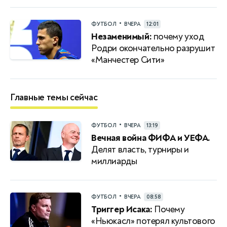
•
ФУТБОЛ
ВЧЕРА
12:01
Незаменимый:
почему уход
Родри окончательно разрушит
«Манчестер Сити»
Главные темы сейчас
•
ФУТБОЛ
ВЧЕРА
13:19
Вечная война ФИФА и УЕФА.
Делят власть, турниры и
миллиарды
•
ФУТБОЛ
ВЧЕРА
08:58
Триггер Исака:
Почему
«Ньюкасл» потерял культового