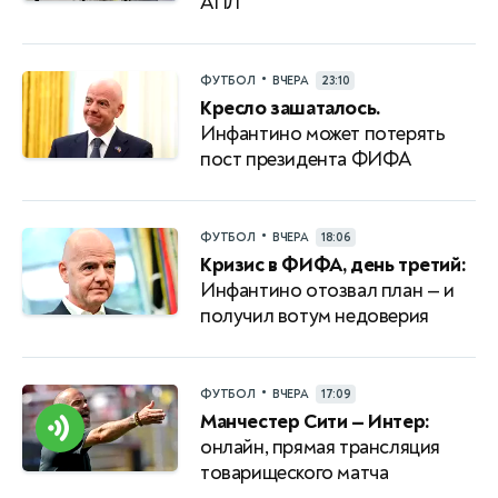
АПЛ
•
ФУТБОЛ
ВЧЕРА
23:10
Кресло зашаталось.
Инфантино может потерять
пост президента ФИФА
•
ФУТБОЛ
ВЧЕРА
18:06
Кризис в ФИФА, день третий:
Инфантино отозвал план — и
получил вотум недоверия
•
ФУТБОЛ
ВЧЕРА
17:09
Манчестер Сити — Интер:
онлайн, прямая трансляция
товарищеского матча