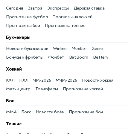
Сегодня
Завтра
Экспрессы
Дерзкая ставка
Прогнозы на футбол
Прогнозы на хоккей
Прогнозы на бои
Прогнозы на теннис
Букмекеры
Новости букмекеров
Winline
Мелбет
Зенит
Бонусы и фрибеты
Фонбет
BetBoom
Bettery
Хоккей
КХЛ
НХЛ
ЧМ-2026
МЧМ-2026
Новости хоккея
Матч-центр
Трансферы
Прогнозы на хоккей
Бои
MMA
Бокс
Новости боёв
Прогнозы на бои
Теннис