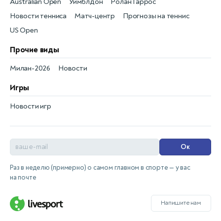
Australian Open
Уимблдон
Ролан Гаррос
Новости тенниса
Матч-центр
Прогнозы на теннис
US Open
Прочие виды
Милан-2026
Новости
Игры
Новости игр
Ок
Раз в неделю (примерно) о самом главном в спорте — у вас
на почте
Напишите нам