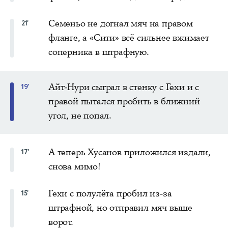
Семеньо не догнал мяч на правом
21'
фланге, а «Сити» всё сильнее вжимает
соперника в штрафную.
Айт-Нури сыграл в стенку с Гехи и с
19'
правой пытался пробить в ближний
угол, не попал.
А теперь Хусанов приложился издали,
17'
снова мимо!
Гехи с полулёта пробил из-за
15'
штрафной, но отправил мяч выше
ворот.