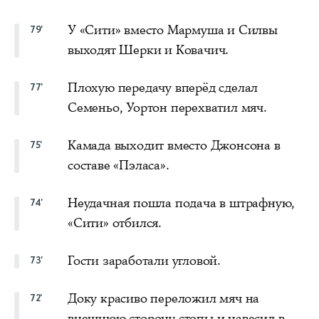
У «Сити» вместо Мармуша и Силвы
79'
выходят Шерки и Ковачич.
Плохую передачу вперёд сделал
77'
Семеньо, Уортон перехватил мяч.
Камада выходит вместо Джонсона в
75'
составе «Пэласа».
Неудачная пошла подача в штрафную,
74'
«Сити» отбился.
Гости заработали угловой.
73'
Доку красиво переложил мяч на
72'
внешнюю сторону стопы и навесил в