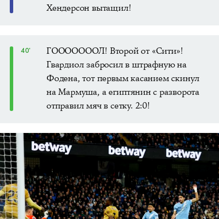
Хендерсон вытащил!
ГОООООООЛ! Второй от «Сити»!
40'
Гвардиол забросил в штрафную на
Фодена, тот первым касанием скинул
на Мармуша, а египтянин с разворота
отправил мяч в сетку. 2:0!