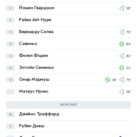
Йошко Гвардиол
з
58'
Жейде Канво
з
Райан Айт Нури
з
Максанс Лакруа
з
Бернарду Силва
п
79'
Крис Ричардс
з
Савиньо
п
84'
Бреннан Джонсон
п
75'
Филип Фоден
н
82'
Хефферсон Лерма
п
Энтойн Семеньо
н
32'
Уилл Хьюз
п
60'
Омар Мармуш
н
40'
79'
Жан-Филипп Матета
н
60'
Матеус Нунес
58'
Ереми Пино
н
60'
ЗАПАСНЫЕ
Джеймс Траффорд
в
Вальтер Бенитес
в
Рубен Диаш
з
Натаниэл Клайн
з
82'