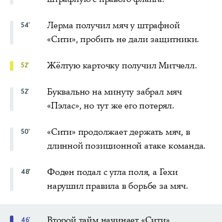
Лерма получил мяч у штрафной
54'
«Сити», пробить не дали защитники.
Жёлтую карточку получил Митчелл.
52'
Буквально на минуту забрал мяч
52'
«Пэлас», но тут же его потерял.
«Сити» продолжает держать мяч, в
50'
длинной позиционной атаке команда.
Фоден подал с угла поля, а Гехи
48'
нарушил правила в борьбе за мяч.
Второй тайм начинает «Сити»,
46'