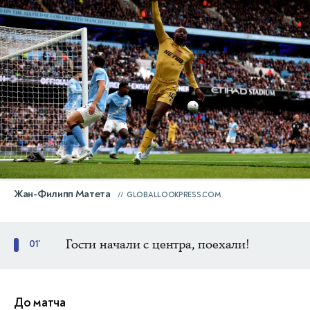
Жан-Филипп Матета
GLOBALLOOKPRESS.COM
Гости начали с центра, поехали!
01'
До матча