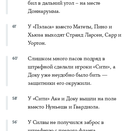
бил в дальний угол – на месте
Доннарумма.
У «Пэласа» вместо Матеты, Пино и
61'
Хьюза выходят Странд Ларсен, Сарр и
Уортон.
Слишком много пасов подряд в
60'
штрафной сделали игроки «Сити», а
Доку уже неудобно было бить —
защитники его окружили.
У «Сити» Аке и Доку вышли на поле
58'
вместо Нуньеша и Гвардиола.
У Силвы не получился заброс в
56'
штрафную с правого фланга.