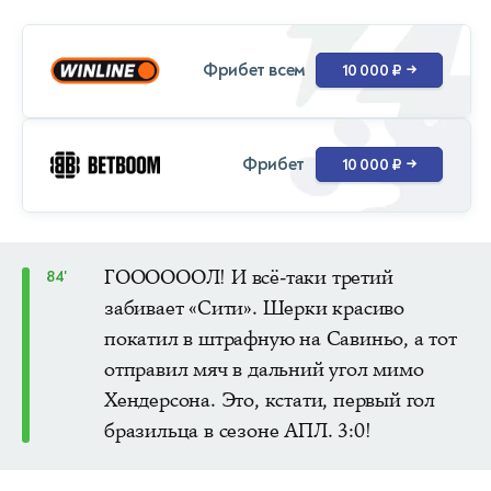
Фрибет всем
10 000 ₽
→
Фрибет
10 000 ₽
→
ГООООООЛ! И всё-таки третий
84'
забивает «Сити». Шерки красиво
покатил в штрафную на Савиньо, а тот
отправил мяч в дальний угол мимо
Хендерсона. Это, кстати, первый гол
бразильца в сезоне АПЛ. 3:0!