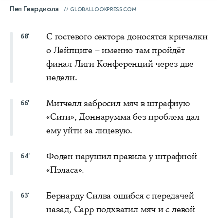
Пеп Гвардиола
GLOBALLOOKPRESS.COM
С гостевого сектора доносятся кричалки
68'
о Лейпциге – именно там пройдёт
финал Лиги Конференций через две
недели.
Митчелл забросил мяч в штрафную
66'
«Сити», Доннарумма без проблем дал
ему уйти за лицевую.
Фоден нарушил правила у штрафной
64'
«Пэласа».
Бернарду Силва ошибся с передачей
63'
назад, Сарр подхватил мяч и с левой