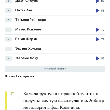
Джон Стоунс
з
82'
Шади Риад
з
Натан Аке
з
58'
Даити Камада
п
75'
81'
Тейьяни Рейндерс
п
Адам Уортон
п
60'
Матео Ковачич
п
79'
Джастин Девенни
п
Райан Шерки
н
79'
Рио Кардинес
п
Эрлинг Холанд
н
Исмаила Сарр
н
60'
Жереми Доку
н
58'
Йёрген Странн Ларсен
н
60'
ГЛАВНЫЙ ТРЕНЕР
Хосеп Гвардиола
Оливер Гласнер
Камада рухнул в штрафной «Сити» и
81'
получил жёлтую за симуляцию. Арбитр
не поверил в фол Ковачича.