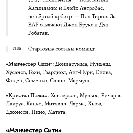
Хатцидакис и Блейк Антробас,
четвёртый арбитр — Пол Тирни. За
ВАР отвечают Джон Брукс и Дэн
Робатан.
Стартовые составы команд:
21:35
«Манчестер Сити»
: Доннарумма, Нуньеш,
Хусанов, Гехи, Гвардиол, Аит-Нури, Силва,
Фоден, Семеньо, Савио, Мармуш.
«Кристал Пэлас»
: Хендерсон, Муньос, Ричардс,
Лакруа, Канво, Митчелл, Лерма, Хьюз,
Джонсон, Пино, Матета.
«Манчестер Сити»