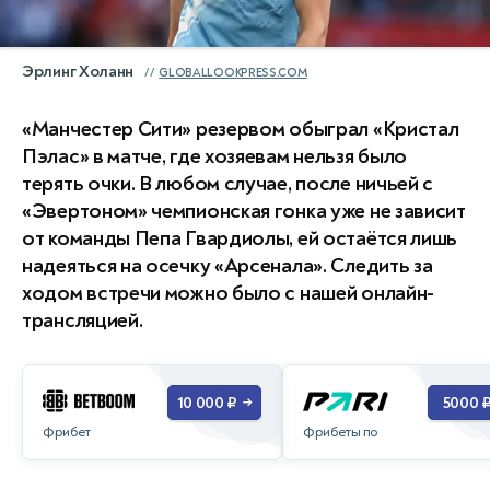
Эрлинг Холанн
GLOBALLOOKPRESS.COM
«Манчестер Сити» резервом обыграл «Кристал
Пэлас» в матче, где хозяевам нельзя было
терять очки. В любом случае, после ничьей с
«Эвертоном» чемпионская гонка уже не зависит
от команды Пепа Гвардиолы, ей остаётся лишь
надеяться на осечку «Арсенала». Следить за
ходом встречи можно было с нашей онлайн-
трансляцией.
10 000 ₽
5000 
→
Фрибет
Фрибеты по