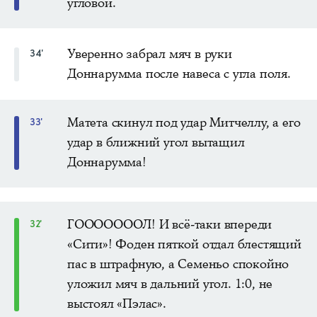
угловой.
Уверенно забрал мяч в руки
34'
Доннарумма после навеса с угла поля.
Матета скинул под удар Митчеллу, а его
33'
удар в ближний угол вытащил
Доннарумма!
ГОООООООЛ! И всё-таки впереди
32'
«Сити»! Фоден пяткой отдал блестящий
пас в штрафную, а Семеньо спокойно
уложил мяч в дальний угол. 1:0, не
выстоял «Пэлас».