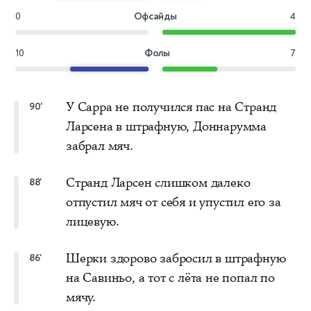
0
Офсайды
4
10
Фолы
7
У Сарра не получился пас на Странд
90'
Ларсена в штрафную, Доннарумма
забрал мяч.
Странд Ларсен слишком далеко
88'
отпустил мяч от себя и упустил его за
лицевую.
Шерки здорово забросил в штрафную
86'
на Савиньо, а тот с лёта не попал по
мячу.