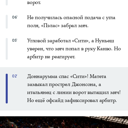
ворот.
Не получилась опасной подача с угла
06'
поля, «Пэлас» забрал мяч.
Угловой заработал «Сити», а Нуньеш
05'
уверен, что мяч попал в руку Канво. Но
арбитр не реагирует.
Доннарумма спас «Сити»! Матета
02'
замыкал прострел Джонсона, а
итальянец с линии ворот вытащил мяч!
Но ещё офсайд зафиксировал арбитр.