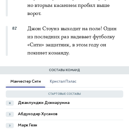
но вторым касанием пробил выше
ворот.
Джон Стоунз выходит на поле! Один
82'
из последних раз надевает футболку
«Сити» защитник, в этом году он
покинет команду.
СОСТАВЫ КОМАНД
Манчестер Сити
Кристал Пэлас
СТАРТОВЫЕ СОСТАВЫ
Джанлуиджи Доннарумма
в
Дин Хендерсон
в
Абдукодир Хусанов
з
Тайрик Митчелл
з
52'
Марк Гехи
з
Даниэль Муньос
з
82'