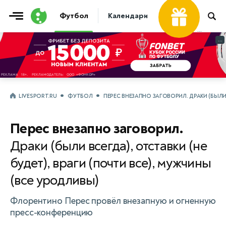
Фрибет
Футбол
Календари
Таблицы
Матчи
30 000 ₽
...
...
LIVESPORT.RU
ФУТБОЛ
ПЕРЕС ВНЕЗАПНО ЗАГОВОРИЛ. ДРАКИ (БЫЛИ 
Перес внезапно заговорил.
Драки (были всегда), отставки (не
будет), враги (почти все), мужчины
(все уродливы)
Флорентино Перес провёл внезапную и огненную
пресс-конференцию