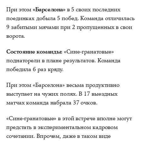
При этом
«Барселона»
в 5 своих последних
поединках добыла 5 побед. Команда отличилась
9 забитыми мячами при 2 пропущенных в свои
ворота.
Состояние команды:
«Сине-гранатовые»
поднаторели в плане результатов. Команда
победила 6 раз кряду.
При этом «Барселона» весьма продуктивно
выступает на чужих полях. В 17 выездных
матчах команда набрала 37 очков.
«Сине-гранатовые» в этой встрече вполне могут
предстать в экспериментальном кадровом
сочетании. Впрочем, даже в таком виде