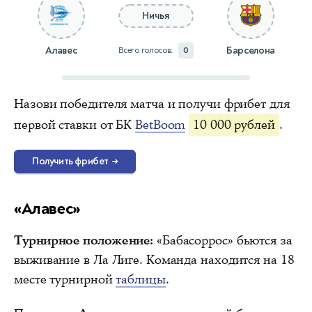
Ничья
Алавес
Барселона
Всего голосов:
0
Назови победителя матча и получи фрибет для
первой ставки от БК
BetBoom
10 000 рублей
.
Получить фрибет
→
«Алавес»
Турнирное положение:
«Бабасоррос» бьются за
выживание в Ла Лиге. Команда находится на 18
месте турнирной
таблицы
.