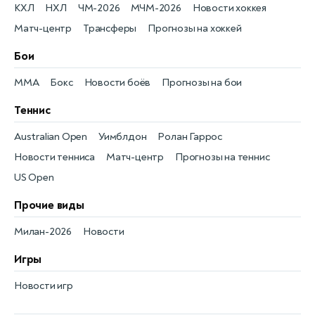
КХЛ
НХЛ
ЧМ-2026
МЧМ-2026
Новости хоккея
Матч-центр
Трансферы
Прогнозы на хоккей
Бои
MMA
Бокс
Новости боёв
Прогнозы на бои
Теннис
Australian Open
Уимблдон
Ролан Гаррос
Новости тенниса
Матч-центр
Прогнозы на теннис
US Open
Прочие виды
Милан-2026
Новости
Игры
Новости игр