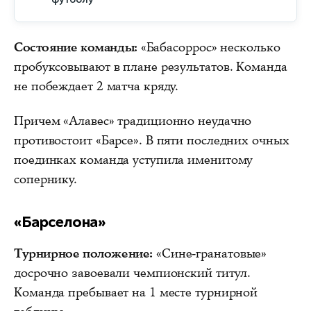
Состояние команды:
«Бабасоррос» несколько
пробуксовывают в плане результатов. Команда
не побеждает 2 матча кряду.
Причем «Алавес» традиционно неудачно
противостоит «Барсе». В пяти последних очных
поединках команда уступила именитому
сопернику.
«Барселона»
Турнирное положение:
«Сине-гранатовые»
досрочно завоевали чемпионский титул.
Команда пребывает на 1 месте турнирной