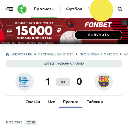
Фрибет
Прогнозы
Футбол
Хоккей
Теннис
10 000 ₽
...
...
LIVESPORT.RU
ПРОГНОЗЫ НА СПОРТ
ПРОГНОЗЫ НА ФУТБОЛ
АЛ
ФУТБОЛ. ИСПАНИЯ. ЛА ЛИГА
1
0
ок
Онлайн
Live
Прогноз
Таблица
13/05/2026
22:30