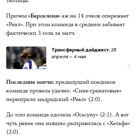
таблицы.
Причем
«Барселона»
аж на 14 очков опережает
«Реал». При этом команда в среднем забивает
фактически 3 гола за матч.
Трансферный дайджест.
28
апреля — 4 мая
Последние матчи:
предыдущий поединок
команда провела удачно. «Сине-гранатовые»
переиграли мадридский «Реал» (2:0).
До того команда одолела «Осасуну» (2:1). А вот
чуть ранее она изящно расправилась с «Хетафе»
(2:0).