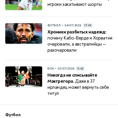
игроки закатывают шорты
•
ФУТБОЛ
04/07/2026
17:49
Хроники разбитых надежд:
почему Кабо-Верде и Хорватия
очаровали, а австралийцы —
разочаровали
•
БОИ
03/07/2026
11:42
Никогда не списывайте
Макгрегора.
Даже в 37
ирландец может вернуть себе
титул
Футбол