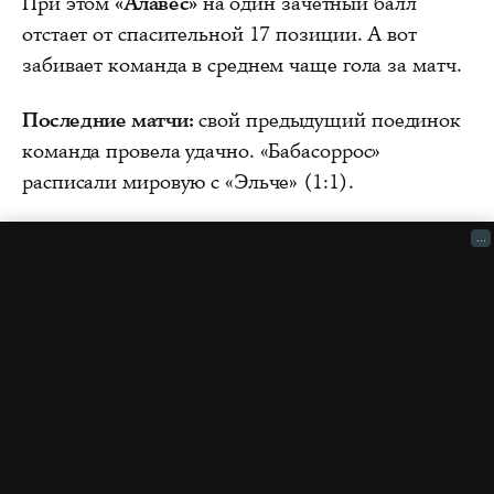
При этом
«Алавес»
на один зачетный балл
отстает от спасительной 17 позиции. А вот
забивает команда в среднем чаще гола за матч.
Последние матчи:
свой предыдущий поединок
команда провела удачно. «Бабасоррос»
расписали мировую с «Эльче» (1:1).
...