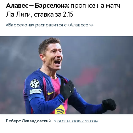
Алавес — Барселона:
прогноз на матч
Ла Лиги, ставка за 2.15
«Барселона» расправится с «Алавесом»
Роберт Левандовский
GLOBALLOOKPRESS.COM