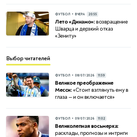
•
ФУТБОЛ
ВЧЕРА
20:55
Лето «Динамо»:
возвращение
Шварца и дерзкий отказ
«Зениту»
Выбор читателей
•
ФУТБОЛ
08/07/2026
11:59
Великое преображение
Месси:
«Стоит взглянуть ему в
глаза — и он включается»
•
ФУТБОЛ
09/07/2026
11:02
Великолепная восьмерка:
расклады, прогнозы и интриги