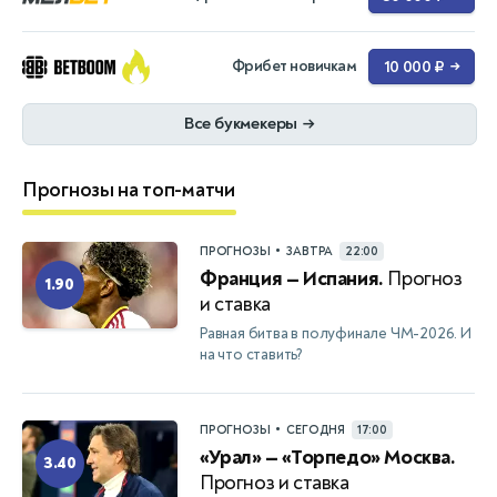
Фрибет новичкам
10 000 ₽
→
Все букмекеры
→
Прогнозы на топ-матчи
•
ПРОГНОЗЫ
ЗАВТРА
22:00
Франция — Испания.
Прогноз
1.90
и ставка
Равная битва в полуфинале ЧМ-2026. И
на что ставить?
•
ПРОГНОЗЫ
СЕГОДНЯ
17:00
«Урал» — «Торпедо» Москва.
3.40
Прогноз и ставка