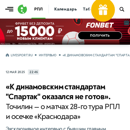
Фрибет
РПЛ
Календарь
Таблица
Прогнозы
30 000 ₽
...
...
LIVESPORT.RU
ИНТЕРВЬЮ
«К ДИНАМОВСКИМ СТАНДАРТАМ "СПАРТАК"
12 МАЯ 2025
22:46
«К динамовским стандартам
"Спартак" оказался не готов».
Точилин — о матчах 28-го тура РПЛ
и осечке «Краснодара»
Эксклюзивное интервью с бывшим главным