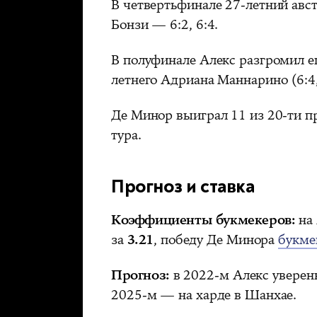
В четвертьфинале 27-летний авс
Бонзи — 6:2, 6:4.
В полуфинале Алекс разгромил 
летнего Адриана Маннарино (6:4,
Де Минор выиграл 11 из 20-ти п
тура.
Прогноз и ставка
Коэффициенты букмекеров:
на 
за
3.21
, победу Де Минора
букме
Прогноз:
в 2022-м Алекс уверенн
2025-м — на харде в Шанхае.