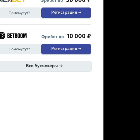
Фрибет до
Регистрация
→
Почему тут?
10 000 ₽
Фрибет до
Регистрация
→
Почему тут?
Все букмекеры
→