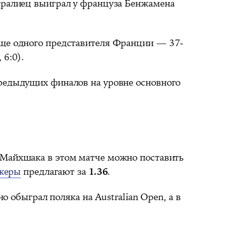
тралиец выиграл у француза Бенжамена
еще одного представителя Франции — 37-
 6:0).
редыдущих финалов на уровне основного
Майхшака в этом матче можно поставить
керы
предлагают за
1.36
.
о обыграл поляка на Australian Open, а в