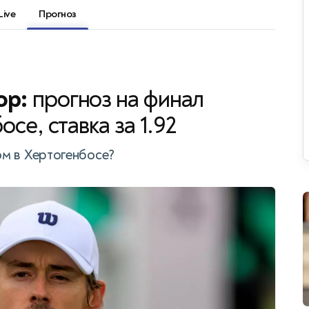
Live
Прогноз
ор:
прогноз на финал
се, ставка за 1.92
ом в Хертогенбосе?