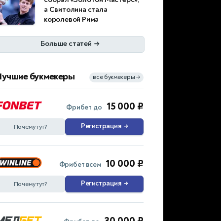
а Свитолина стала
королевой Рима
Больше статей
→
Лучшие букмекеры
все букмекеры
→
15 000 ₽
Фрибет до
Регистрация
→
Почему тут?
10 000 ₽
Фрибет всем
Регистрация
→
Почему тут?
30 000 ₽