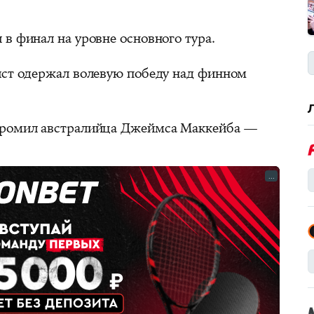
в финал на уровне основного тура.
ист одержал волевую победу над финном
ромил австралийца Джеймса Маккейба —
...