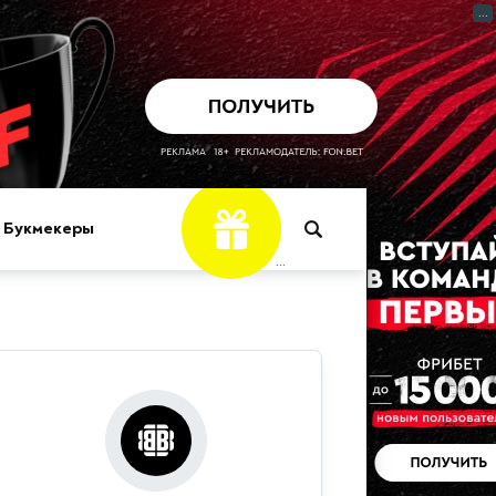
...
Фрибет
Букмекеры
...