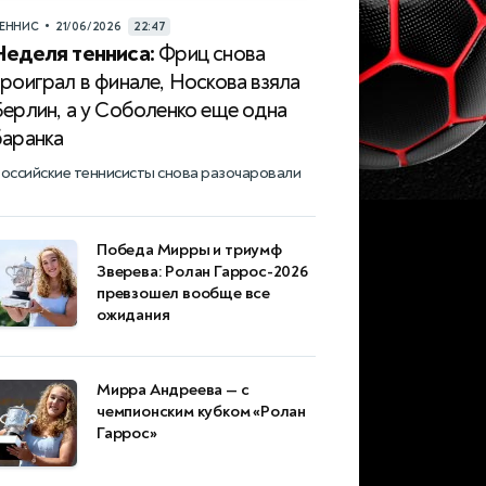
•
ЕННИС
21/06/2026
22:47
Неделя тенниса:
Фриц снова
роиграл в финале, Носкова взяла
Берлин, а у Соболенко еще одна
баранка
оссийские теннисисты снова разочаровали
Победа Мирры и триумф
Зверева: Ролан Гаррос-2026
превзошел вообще все
ожидания
Мирра Андреева — с
чемпионским кубком «Ролан
Гаррос»