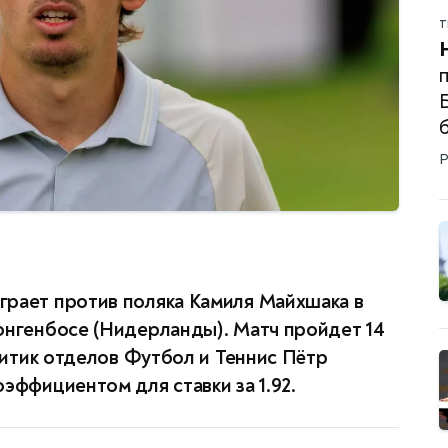
Т
п
Р
грает против поляка Камиля Майхшака в
онгенбосе (Нидерланды). Матч пройдет 14
алитик отделов Футбол и Теннис Пётр
эффициентом для ставки за 1.92.