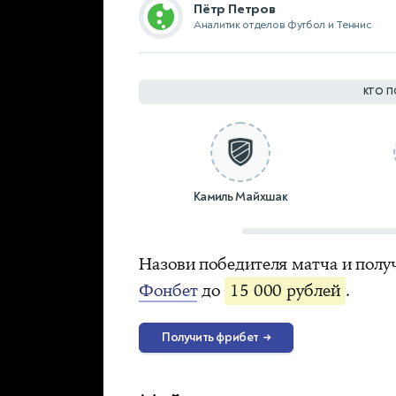
Пётр Петров
Аналитик отделов Футбол и Теннис
КТО П
Камиль Майхшак
Назови победителя матча и полу
Фонбет
до
15 000 рублей
.
Получить фрибет
→