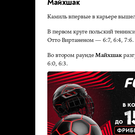
Майхшак
Камиль впервые в карьере вышел 
В первом круге польский теннис
Отто Виртаненом — 6:7, 6:4, 7:6.
Во втором раунде
Майхшак
разг
6:0, 6:3.