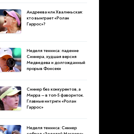
Андреева или Хвалиньская:
кто выиграет «Ролан
Гаррос»?
Неделя тенниса: падение
Синнера, худшая версия
Медведева и долгожданный
прорыв Фонсеки
Синнер без конкурентов, а
Мирра — в топ-5 фавориток.
Главные интриги «Ролан
Гаррос»
Неделя тенниса: Синнер
собрал «Золотой Мастерс»,