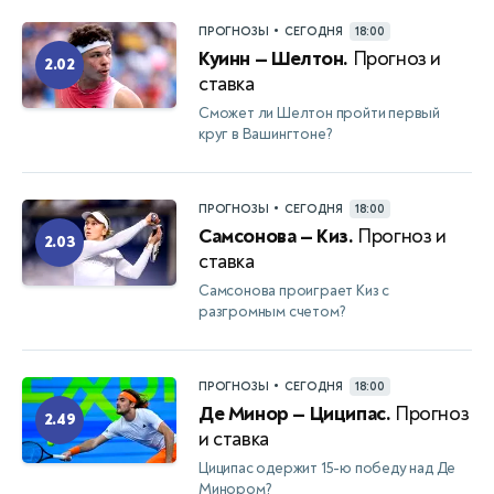
•
ПРОГНОЗЫ
СЕГОДНЯ
18:00
Куинн — Шелтон.
Прогноз и
2.02
ставка
Сможет ли Шелтон пройти первый
круг в Вашингтоне?
•
ПРОГНОЗЫ
СЕГОДНЯ
18:00
Самсонова — Киз.
Прогноз и
2.03
ставка
Самсонова проиграет Киз с
разгромным счетом?
•
ПРОГНОЗЫ
СЕГОДНЯ
18:00
Де Минор — Циципас.
Прогноз
2.49
и ставка
Циципас одержит 15-ю победу над Де
Минором?