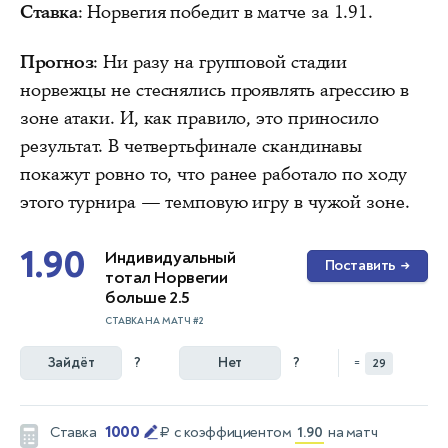
Ставка
: Норвегия победит в матче за 1.91.
Прогноз
: Ни разу на групповой стадии
норвежцы не стеснялись проявлять агрессию в
зоне атаки. И, как правило, это приносило
результат. В четвертьфинале скандинавы
покажут ровно то, что ранее работало по ходу
этого турнира — темповую игру в чужой зоне.
1.90
Индивидуальный
Поставить
→
тотал Норвегии
больше 2.5
СТАВКА НА МАТЧ #2
Зайдёт
?
Нет
?
=
29
1000
Ставка
₽
с коэффициентом
1.90
на матч