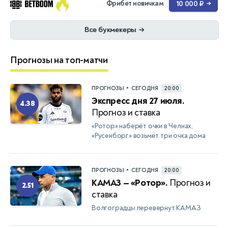
Фрибет новичкам
10 000 ₽
→
Все букмекеры
→
Прогнозы на топ-матчи
•
ПРОГНОЗЫ
СЕГОДНЯ
20:00
Экспресс дня 27 июля.
4.38
Прогноз и ставка
«Ротор» наберёт очки в Челнах,
«Русенборг» возьмёт три очка дома
•
ПРОГНОЗЫ
СЕГОДНЯ
20:00
КАМАЗ — «Ротор».
Прогноз и
2.51
ставка
Волгоградцы перевернут КАМАЗ