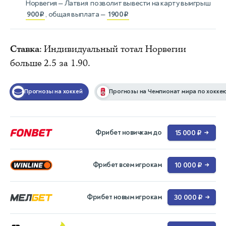
Норвегия — Латвия
позволит вывести на карту выигрыш
900₽
, общая выплата —
1900₽
Ставка
: Индивидуальный тотал Норвегии
больше 2.5 за 1.90.
Прогнозы на хоккей
Прогнозы на Чемпионат мира по хокке
Фрибет новичкам до
15 000 ₽
→
Фрибет всем игрокам
10 000 ₽
→
Фрибет новым игрокам
30 000 ₽
→