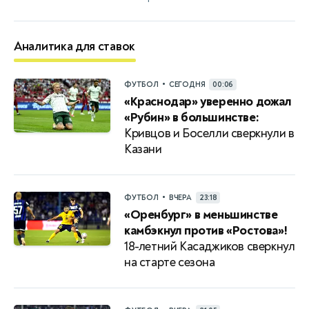
Аналитика для ставок
•
ФУТБОЛ
СЕГОДНЯ
00:06
«Краснодар» уверенно дожал
«Рубин» в большинстве:
Кривцов и Боселли сверкнули в
Казани
•
ФУТБОЛ
ВЧЕРА
23:18
«Оренбург» в меньшинстве
камбэкнул против «Ростова»!
18-летний Касаджиков сверкнул
на старте сезона