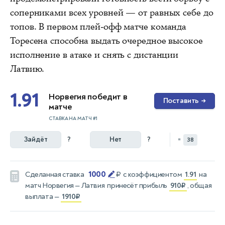
соперниками всех уровней — от равных себе до
топов. В первом плей-офф матче команда
Торесена способна выдать очередное высокое
исполнение в атаке и снять с дистанции
Латвию.
1.91
Норвегия победит в
Поставить
→
матче
СТАВКА НА МАТЧ #1
Зайдёт
?
Нет
?
=
38
1000
Сделанная ставка
₽
с коэффициентом
1.91
на
матч
Норвегия — Латвия
принесёт прибыль
910₽
, общая
выплата —
1910₽