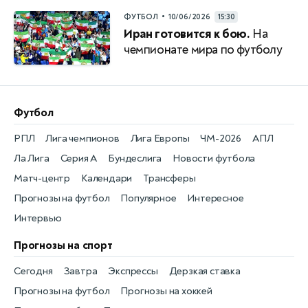
•
ФУТБОЛ
10/06/2026
15:30
Иран готовится к бою.
На
чемпионате мира по футболу
Футбол
РПЛ
Лига чемпионов
Лига Европы
ЧМ-2026
АПЛ
Ла Лига
Серия А
Бундеслига
Новости футбола
Матч-центр
Календари
Трансферы
Прогнозы на футбол
Популярное
Интересное
Интервью
Прогнозы на спорт
Сегодня
Завтра
Экспрессы
Дерзкая ставка
Прогнозы на футбол
Прогнозы на хоккей