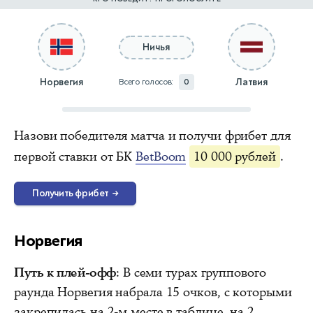
Ничья
Норвегия
Латвия
Всего голосов:
0
Назови победителя матча и получи фрибет для
первой ставки от БК
BetBoom
10 000 рублей
.
Получить фрибет
→
Норвегия
Путь к плей-офф
: В семи турах группового
раунда Норвегия набрала 15 очков, с которыми
закрепилась на 2-м месте в таблице, на 2