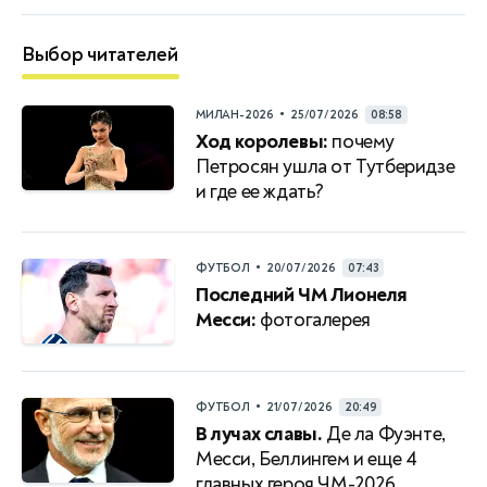
Выбор читателей
•
МИЛАН-2026
25/07/2026
08:58
Ход королевы:
почему
Петросян ушла от Тутберидзе
и где ее ждать?
•
ФУТБОЛ
20/07/2026
07:43
Последний ЧМ Лионеля
Месси:
фотогалерея
•
ФУТБОЛ
21/07/2026
20:49
В лучах славы.
Де ла Фуэнте,
Месси, Беллингем и еще 4
главных героя ЧМ-2026