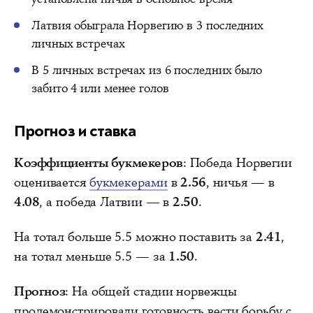
Латвия обыграла Норвегию в 3 последних
личных встречах
В 5 личных встречах из 6 последних было
забито 4 или менее голов
Прогноз и ставка
Коэффициенты букмекеров
: Победа Норвегии
оценивается
букмекерами
в
2.56
, ничья — в
4.08
, а победа Латвии — в
2.50
.
На тотал больше 5.5 можно поставить за
2.41
,
на тотал меньше 5.5 — за
1.50
.
Прогноз
: На общей стадии норвежцы
продемонстрировали готовность вести борьбу с