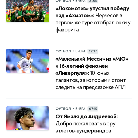
•
ФУТБОЛ
ВЧЕРА
21:05
«Локомотив» упустил победу
над «Ахматом»:
Черчесов в
первом же туре отобрал очки у
фаворита
•
ФУТБОЛ
ВЧЕРА
12:37
«Маленький Месси» из «МЮ»
и 16-летний феномен
«Ливерпуля»:
10 юных
талантов, за которыми стоит
следить на предсезонке АПЛ
•
ФУТБОЛ
ВЧЕРА
07:15
От Ямаля до Андреевой:
Добро пожаловать в эру
атлетов-вундеркиндов