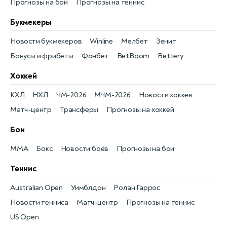
Прогнозы на бои
Прогнозы на теннис
Букмекеры
Новости букмекеров
Winline
Мелбет
Зенит
Бонусы и фрибеты
Фонбет
BetBoom
Bettery
Хоккей
КХЛ
НХЛ
ЧМ-2026
МЧМ-2026
Новости хоккея
Матч-центр
Трансферы
Прогнозы на хоккей
Бои
MMA
Бокс
Новости боёв
Прогнозы на бои
Теннис
Australian Open
Уимблдон
Ролан Гаррос
Новости тенниса
Матч-центр
Прогнозы на теннис
US Open