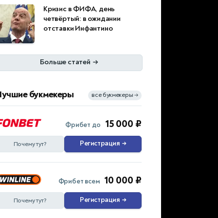
Кризис в ФИФА, день
четвёртый: в ожидании
отставки Инфантино
Больше статей
→
Лучшие букмекеры
все букмекеры
→
15 000 ₽
Фрибет до
Регистрация
→
Почему тут?
10 000 ₽
Фрибет всем
Регистрация
→
Почему тут?