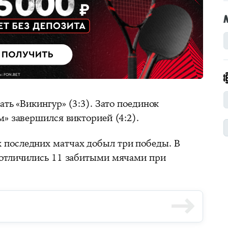
ать «Викингур» (3:3). Зато поединок
м» завершился викторией (4:2).
х последних матчах добыл три победы. В
 отличились 11 забитыми мячами при