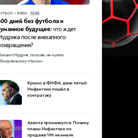
•
УТБОЛ
ВЧЕРА
12:00
600 дней без футбола и
туманное будущее:
что ждет
Мудрика после внезапного
возвращения?
ихаил Мудрик, похоже, не нужен
бновленному «Челси»
Кризис в ФИФА, день пятый:
Инфантино пошёл в
контратаку
Акелла промахнулся. Почему
планы Инфантино по
продаже ЧМ не имели