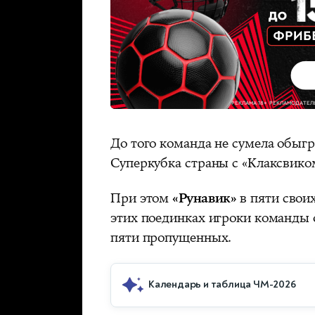
До того команда не сумела обыгр
Суперкубка страны с «Клаксвико
При этом
«Рунавик»
в пяти свои
этих поединках игроки команды
пяти пропущенных.
Календарь и таблица ЧМ-2026