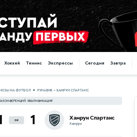
Хоккей
Теннис
Экспрессы
Сегодня
Завтра
НОЗЫ НА ФУТБОЛ
РУНАВИК — ХАМРУН СПАРТАНС
ГА КОНФЕРЕНЦИЙ. КВАЛИФИКАЦИЯ
1
1
Хамрун Спартанс
ок
Хамрун