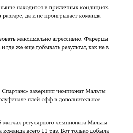
нынче находится в приличных кондициях.
 разгаре, да и не проигрывает команда
твовать максимально агрессивно. Фарерцы
 и где же еще добывать результат, как не в
 Спартанс» завершил чемпионат Мальты
полуфинале плей-офф в дополнительное
6 матчах регулярного чемпионата Мальты
а команда всего 11 раз. Вот только добыла