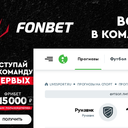
Прогнозы
Футбол
LIVESPORT.RU
ПРОГНОЗЫ НА СПОРТ
ПРОГ
ФУТБОЛ. ЛИ
Рунавик
Рунавик