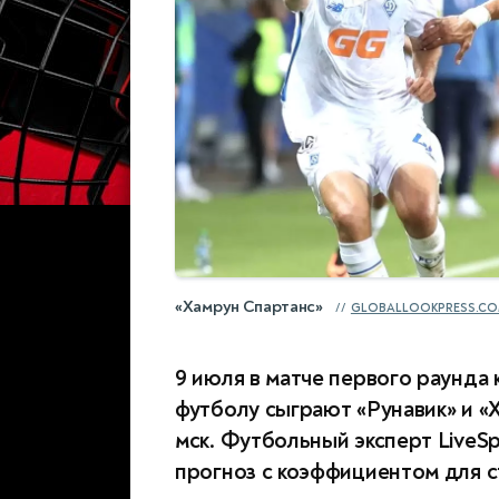
«Хамрун Спартанс»
GLOBALLOOKPRESS.C
9 июля в матче первого раунда
футболу сыграют «Рунавик» и «Х
мск. Футбольный эксперт LiveS
прогноз с коэффициентом для ст