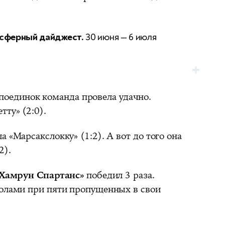
сферный дайджест.
30 июня — 6 июля
оединок команда провела удачно.
тту» (2:0).
 «Марсакслокку» (1:2). А вот до того она
2).
Хамрун Спартанс»
победил 3 раза.
голами при пяти пропущенных в свои