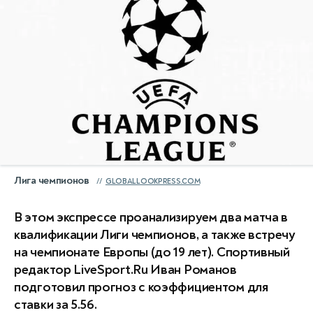
Лига чемпионов
GLOBALLOOKPRESS.COM
В этом экспрессе проанализируем два матча в
квалификации Лиги чемпионов, а также встречу
на чемпионате Европы (до 19 лет). Спортивный
редактор LiveSport.Ru Иван Романов
подготовил прогноз с коэффициентом для
ставки за 5.56.