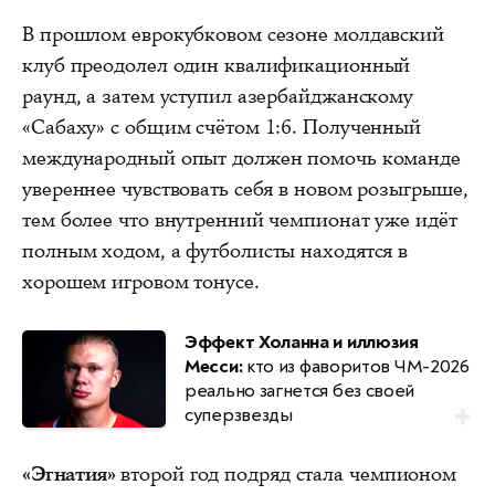
В прошлом еврокубковом сезоне молдавский
клуб преодолел один квалификационный
раунд, а затем уступил азербайджанскому
«Сабаху» с общим счётом 1:6. Полученный
международный опыт должен помочь команде
увереннее чувствовать себя в новом розыгрыше,
тем более что внутренний чемпионат уже идёт
полным ходом, а футболисты находятся в
хорошем игровом тонусе.
Эффект Холанна и иллюзия
Месси:
кто из фаворитов ЧМ-2026
реально загнется без своей
суперзвезды
«Эгнатия»
второй год подряд стала чемпионом