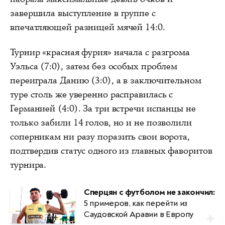
завершила выступление в группе с
впечатляющей разницей мячей 14:0.
Турнир «красная фурия» начала с разгрома
Уэльса (7:0), затем без особых проблем
переиграла Данию (3:0), а в заключительном
туре столь же уверенно расправилась с
Германией (4:0). За три встречи испанцы не
только забили 14 голов, но и не позволили
соперникам ни разу поразить свои ворота,
подтвердив статус одного из главных фаворитов
турнира.
Сперцян с футболом не закончил:
5 примеров, как перейти из
Саудовской Аравии в Европу