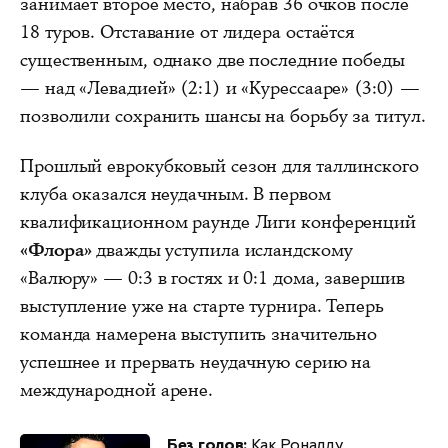
занимает второе место, набрав 36 очков после
18 туров. Отставание от лидера остаётся
существенным, однако две последние победы
— над «Левадией» (2:1) и «Курессааре» (3:0) —
позволили сохранить шансы на борьбу за титул.
Прошлый еврокубковый сезон для таллинского
клуба оказался неудачным. В первом
квалификационном раунде Лиги конференций
«Флора»
дважды уступила исландскому
«Валюру» — 0:3 в гостях и 0:1 дома, завершив
выступление уже на старте турнира. Теперь
команда намерена выступить значительно
успешнее и прервать неудачную серию на
международной арене.
Без голов:
Как Роналду