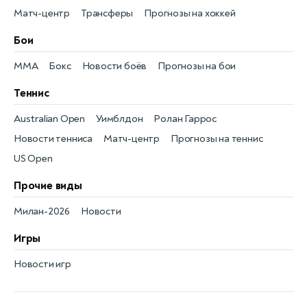
Матч-центр
Трансферы
Прогнозы на хоккей
Бои
MMA
Бокс
Новости боёв
Прогнозы на бои
Теннис
Australian Open
Уимблдон
Ролан Гаррос
Новости тенниса
Матч-центр
Прогнозы на теннис
US Open
Прочие виды
Милан-2026
Новости
Игры
Новости игр