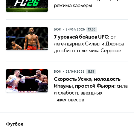
режима карьеры
•
БОИ
24/04/2026
13:50
7 уровней бойцов UFC:
от
легендарных Силвы и Джонса
до сбитого летчика Серроне
•
БОИ
23/04/2026
11:53
Скорость Усика, молодость
Итаумы, простой Фьюри:
сила
и слабость звездных
тяжеловесов
Футбол