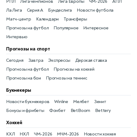
РПЛ
Лига чемпионов
Лига Европы
ЧМ-2026
АПЛ
Ла Лига
Серия А
Бундеслига
Новости футбола
Матч-центр
Календари
Трансферы
Прогнозы на футбол
Популярное
Интересное
Интервью
Прогнозы на спорт
Сегодня
Завтра
Экспрессы
Дерзкая ставка
Прогнозы на футбол
Прогнозы на хоккей
Прогнозы на бои
Прогнозы на теннис
Букмекеры
Новости букмекеров
Winline
Мелбет
Зенит
Бонусы и фрибеты
Фонбет
BetBoom
Bettery
Хоккей
КХЛ
НХЛ
ЧМ-2026
МЧМ-2026
Новости хоккея