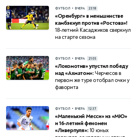
•
ФУТБОЛ
ВЧЕРА
23:18
«Оренбург» в меньшинстве
камбэкнул против «Ростова»!
18-летний Касаджиков сверкнул
на старте сезона
•
ФУТБОЛ
ВЧЕРА
21:05
«Локомотив» упустил победу
над «Ахматом»:
Черчесов в
первом же туре отобрал очки у
фаворита
•
ФУТБОЛ
ВЧЕРА
12:37
«Маленький Месси» из «МЮ»
и 16-летний феномен
«Ливерпуля»:
10 юных