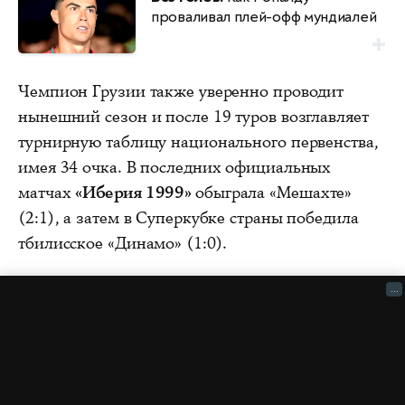
проваливал плей-офф мундиалей
Чемпион Грузии также уверенно проводит
нынешний сезон и после 19 туров возглавляет
турнирную таблицу национального первенства,
имея 34 очка. В последних официальных
матчах
«Иберия 1999»
обыграла «Мешахте»
(2:1), а затем в Суперкубке страны победила
тбилисское «Динамо» (1:0).
...