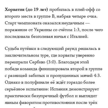
Хорватия (до 19 лет)
пробилась в плей-офф со
второго места в группе B, набрав четыре очка.
Старт чемпионата оказался неудачным —
поражение от Украины со счётом 1:3, после чего
последовала безголевая ничья с Италией.
Судьба путёвки в следующий раунд решалась в
заключительном туре, где хорваты уверенно
переиграли Сербию (3:0). Благодаря этой
победе команда финишировала второй в группе
с разницей забитых и пропущенных мячей 4:3.
Однако в полуфинале её ждёт гораздо более
серьёзное испытание: Испания демонстрирует
практически безупречный футбол и выглядит
явным фаворитом противостояния после трёх