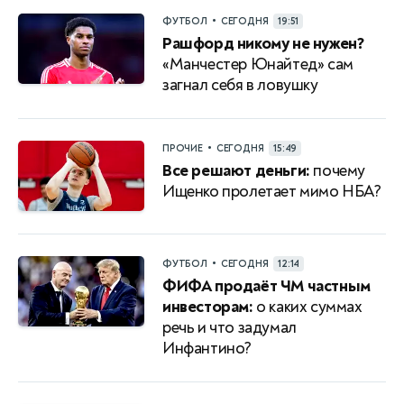
•
ФУТБОЛ
СЕГОДНЯ
19:51
Рашфорд никому не нужен?
«Манчестер Юнайтед» сам
загнал себя в ловушку
•
ПРОЧИЕ
СЕГОДНЯ
15:49
Все решают деньги:
почему
Ищенко пролетает мимо НБА?
•
ФУТБОЛ
СЕГОДНЯ
12:14
ФИФА продаёт ЧМ частным
инвесторам:
о каких суммах
речь и что задумал
Инфантино?