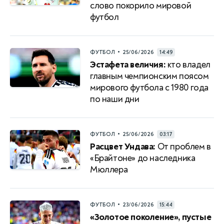
слово покорило мировой
футбол
•
ФУТБОЛ
25/06/2026
14:49
Эстафета величия:
кто владел
главным чемпионским поясом
мирового футбола с 1980 года
по наши дни
•
ФУТБОЛ
25/06/2026
03:17
Расцвет Ундава:
От проблем в
«Брайтоне» до наследника
Мюллера
•
ФУТБОЛ
23/06/2026
15:44
«Золотое поколение», пустые