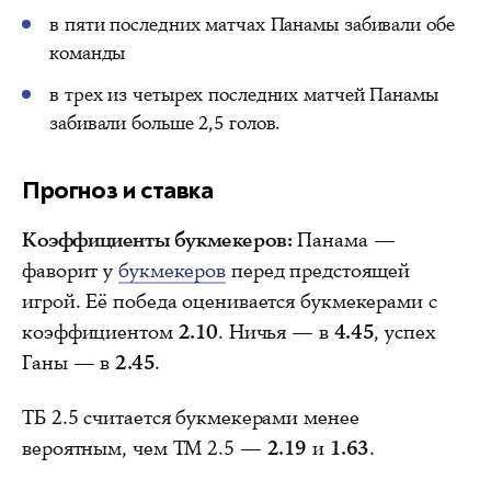
в пяти последних матчах Панамы забивали обе
команды
в трех из четырех последних матчей Панамы
забивали больше 2,5 голов.
Прогноз и ставка
Коэффициенты букмекеров:
Панама —
фаворит у
букмекеров
перед предстоящей
игрой. Её победа оценивается букмекерами с
коэффициентом
2.10
. Ничья — в
4.45
, успех
Ганы — в
2.45
.
ТБ 2.5 считается букмекерами менее
вероятным, чем ТМ 2.5 —
2.19
и
1.63
.