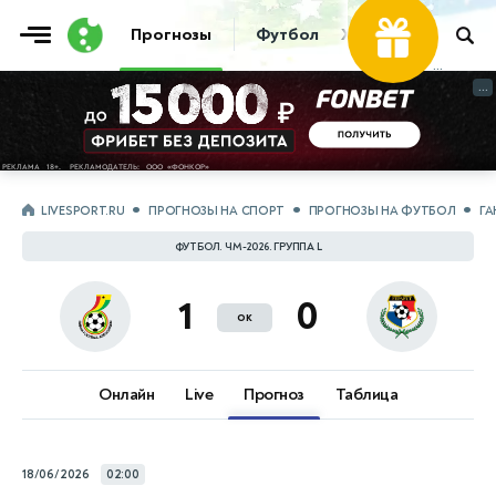
Фрибет
Прогнозы
Футбол
Хоккей
Теннис
...
...
LIVESPORT.RU
ПРОГНОЗЫ НА СПОРТ
ПРОГНОЗЫ НА ФУТБОЛ
ГА
ФУТБОЛ. ЧМ-2026. ГРУППА L
1
0
ок
Онлайн
Live
Прогноз
Таблица
18/06/2026
02:00