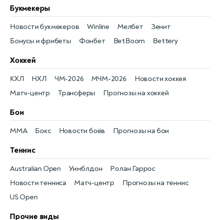
Букмекеры
Новости букмекеров
Winline
Мелбет
Зенит
Бонусы и фрибеты
Фонбет
BetBoom
Bettery
Хоккей
КХЛ
НХЛ
ЧМ-2026
МЧМ-2026
Новости хоккея
Матч-центр
Трансферы
Прогнозы на хоккей
Бои
MMA
Бокс
Новости боёв
Прогнозы на бои
Теннис
Australian Open
Уимблдон
Ролан Гаррос
Новости тенниса
Матч-центр
Прогнозы на теннис
US Open
Прочие виды