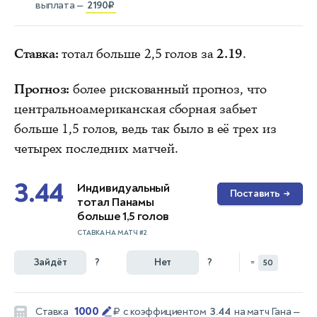
выплата —
2190₽
Ставка:
тотал больше 2,5 голов за
2.19
.
Прогноз:
более рискованный прогноз, что
центральноамериканская сборная забьет
больше 1,5 голов, ведь так было в её трех из
четырех последних матчей.
3.44
Индивидуальный
Поставить
→
тотал Панамы
больше 1,5 голов
СТАВКА НА МАТЧ #2
Зайдёт
?
Нет
?
=
50
1000
Ставка
₽
с коэффициентом
3.44
на матч
Гана —