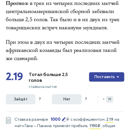
Прогноз:
в трех из четырех последних матчей
центральноамериканской сборной забивали
больше 2,5 голов. Так было и в их двух из трех
товарищеских встреч накануне мундиаля.
При этом в двух из четырех последних матчей
африканской команды был реализован такой
же сценарий.
2.19
Тотал больше 2,5
Поставить
→
голов
СТАВКА НА МАТЧ #1
Зайдёт
?
Нет
?
=
71
1000
Ставка в размере
₽
с коэффициентом
2.19
на
матч
Гана — Панама
принесёт прибыль
1190₽
, общая