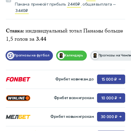
Панама
принесёт прибыль
2440₽
, общая выплата —
3440₽
Ставка:
индивидуальный тотал Панамы больше
1,5 голов за
3.44
Прогнозы на футбол
Календарь
Прогнозы на Чемпи
Фрибет новичкам до
15 000 ₽
→
Фрибет всем игрокам
10 000 ₽
→
Фрибет новым игрокам
30 000 ₽
→