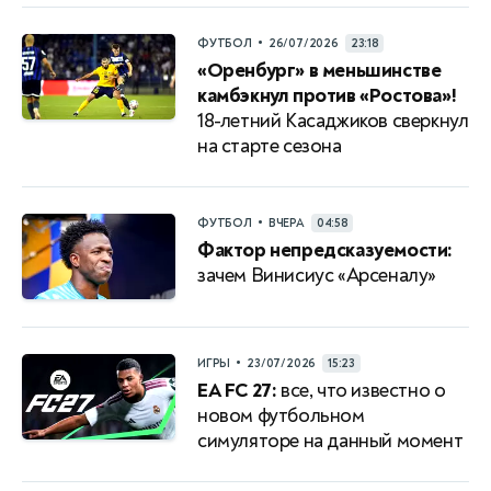
•
ФУТБОЛ
26/07/2026
23:18
«Оренбург» в меньшинстве
камбэкнул против «Ростова»!
18-летний Касаджиков сверкнул
на старте сезона
•
ФУТБОЛ
ВЧЕРА
04:58
Фактор непредсказуемости:
зачем Винисиус «Арсеналу»
•
ИГРЫ
23/07/2026
15:23
EA FC 27:
все, что известно о
новом футбольном
симуляторе на данный момент