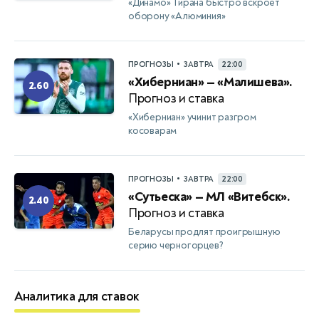
«Динамо» Тирана быстро вскроет
оборону «Алюминия»
•
ПРОГНОЗЫ
ЗАВТРА
22:00
«Хиберниан» — «Малишева».
2.60
Прогноз и ставка
«Хиберниан» учинит разгром
косоварам
•
ПРОГНОЗЫ
ЗАВТРА
22:00
«Сутьеска» — МЛ «Витебск».
2.40
Прогноз и ставка
Беларусы продлят проигрышную
серию черногорцев?
Аналитика для ставок