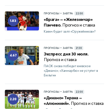
•
ПРОГНОЗЫ
ЗАВТРА
22:00
«Брага» — «Железничар»
1.83
Панчево.
Прогноз и ставка
Каким будет залп «Оружейников»?
•
ПРОГНОЗЫ
ЗАВТРА
21:30
Экспресс дня 30 июля.
4.67
Прогноз и ставка
ПАОК снова победит киевское
«Динамо», «Хаммарбю» не уступит в
Бельгии
•
ПРОГНОЗЫ
ЗАВТРА
22:00
«Динамо» Тирана —
2.20
«Алюминий».
Прогноз и ставка