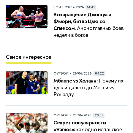
•
БОИ
23/07/2026
14:43
Возвращение Джошуа и
Фьюри, битва Цзю со
Спенсом.
Анонс главных боев
недели в боксе
Самое интересное
•
ФУТБОЛ
26/06/2026
04:22
Мбаппе vs Холанн:
Почему их
дуэли далеко до Месси vs
Роналду
•
ФУТБОЛ
25/06/2026
20:05
Секрет популярности
«Vamos»:
как одно испанское