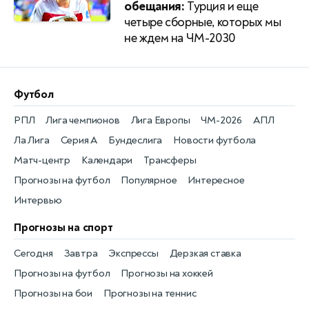
обещания:
Турция и еще
четыре сборные, которых мы
не ждем на ЧМ-2030
Футбол
РПЛ
Лига чемпионов
Лига Европы
ЧМ-2026
АПЛ
Ла Лига
Серия А
Бундеслига
Новости футбола
Матч-центр
Календари
Трансферы
Прогнозы на футбол
Популярное
Интересное
Интервью
Прогнозы на спорт
Сегодня
Завтра
Экспрессы
Дерзкая ставка
Прогнозы на футбол
Прогнозы на хоккей
Прогнозы на бои
Прогнозы на теннис