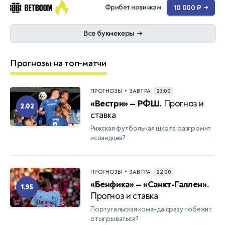
Фрибет новичкам
10 000 ₽
→
Все букмекеры
→
Прогнозы на топ-матчи
•
ПРОГНОЗЫ
ЗАВТРА
23:00
«Вестри» — РФШ.
Прогноз и
2.02
ставка
Рижская футбольная школа разгромит
исландцев?
•
ПРОГНОЗЫ
ЗАВТРА
22:00
«Бенфика» — «Санкт-Галлен».
1.95
Прогноз и ставка
Португальская команда сразу побежит
отыгрываться?