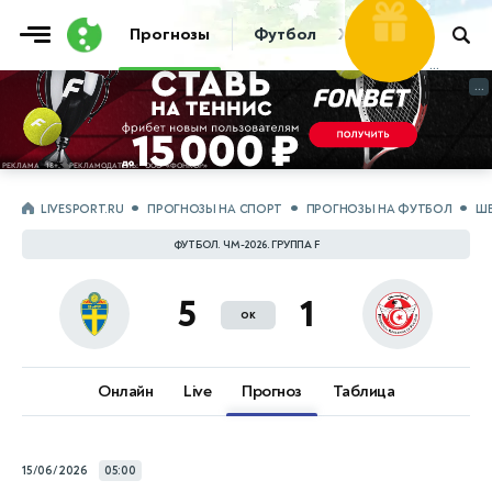
Фрибет
Прогнозы
Футбол
Хоккей
Теннис
30 000 ₽
...
...
LIVESPORT.RU
ПРОГНОЗЫ НА СПОРТ
ПРОГНОЗЫ НА ФУТБОЛ
ШВ
ФУТБОЛ. ЧМ-2026. ГРУППА F
5
1
ок
Онлайн
Live
Прогноз
Таблица
15/06/2026
05:00