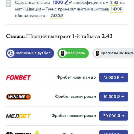
1000
Сделанная ставка
₽
с коэффициентом
2.43
на
матч
Швеция — Тунис
принесёт чистый выигрыш
1430₽
,
общая выплата —
2430₽
Ставка:
Швеция выиграет 1-й тайм за
2.43
Прогнозы на футбол
Календарь
Прогнозы на Чемпи
Фрибет новичкам до
15 000 ₽
→
Фрибет всем игрокам
10 000 ₽
→
Фрибет новым игрокам
30 000 ₽
→