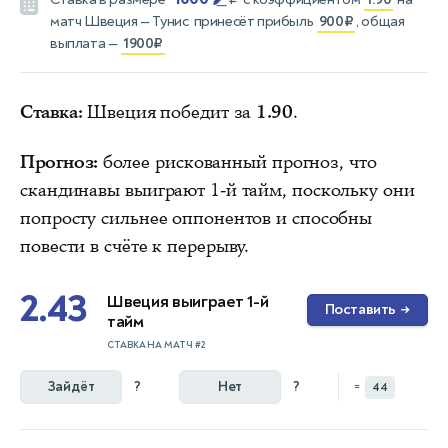
матч
Швеция — Тунис
принесёт прибыль
900₽
, общая
выплата —
1900₽
Ставка:
Швеция победит за
1.90
.
Прогноз:
более рискованный прогноз, что
скандинавы выиграют 1-й тайм, поскольку они
попросту сильнее оппонентов и способны
повести в счёте к перерыву.
2.43
Швеция выиграет 1-й
Поставить
→
тайм
СТАВКА НА МАТЧ #2
Зайдёт
?
Нет
?
=
44