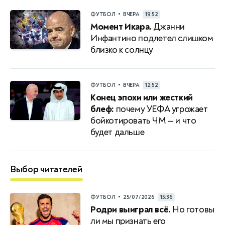
•
ФУТБОЛ
ВЧЕРА
19:52
Момент Икара.
Джанни
Инфантино подлетел слишком
близко к солнцу
•
ФУТБОЛ
ВЧЕРА
12:52
Конец эпохи или жесткий
блеф:
почему УЕФА угрожает
бойкотировать ЧМ — и что
будет дальше
Выбор читателей
•
ФУТБОЛ
25/07/2026
15:36
Родри выиграл всё.
Но готовы
ли мы признать его