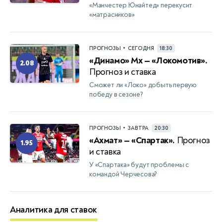
«Манчестер Юнайтед» перекусит
«матрасников»
•
ПРОГНОЗЫ
СЕГОДНЯ
18:30
«Динамо» Мх — «Локомотив».
2.08
Прогноз и ставка
Сможет ли «Локо» добыть первую
победу в сезоне?
•
ПРОГНОЗЫ
ЗАВТРА
20:30
«Ахмат» — «Спартак».
Прогноз
1.95
и ставка
У «Спартака» будут проблемы с
командой Черчесова?
Аналитика для ставок