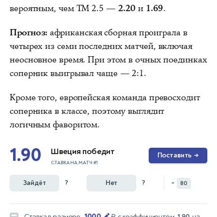
вероятным, чем ТМ 2.5 —
2.20
и
1.69
.
Прогноз:
африканская сборная проиграла в
четырех из семи последних матчей, включая
неосновное время. При этом в очных поединках
соперник выигрывал чаще — 2:1.
Кроме того, европейская команда превосходит
соперника в классе, поэтому выглядит
логичным фаворитом.
1.90
Швеция победит
Поставить
→
СТАВКА НА МАТЧ #1
Зайдёт
?
Нет
?
=
80
1000
Ставка в размере
₽
с коэффициентом
1.90
на