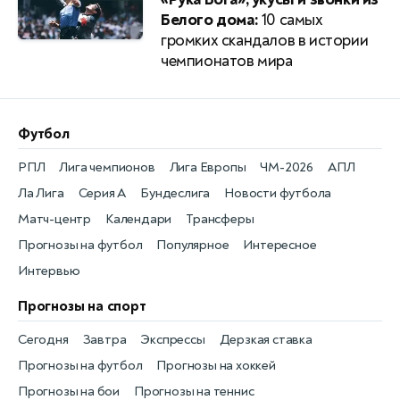
Белого дома:
10 самых
громких скандалов в истории
чемпионатов мира
Футбол
РПЛ
Лига чемпионов
Лига Европы
ЧМ-2026
АПЛ
Ла Лига
Серия А
Бундеслига
Новости футбола
Матч-центр
Календари
Трансферы
Прогнозы на футбол
Популярное
Интересное
Интервью
Прогнозы на спорт
Сегодня
Завтра
Экспрессы
Дерзкая ставка
Прогнозы на футбол
Прогнозы на хоккей
Прогнозы на бои
Прогнозы на теннис