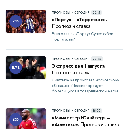
•
ПРОГНОЗЫ
СЕГОДНЯ
22:15
«Порту» — «Торренше».
2.15
Прогноз и ставка
Выиграет ли «Порту» Суперкубок
Португалии?
•
ПРОГНОЗЫ
СЕГОДНЯ
20:45
Экспресс дня 1 августа.
3.72
Прогноз и ставка
«Балтика» не проиграет московскому
«Динамо», «Челси» порадует
болельщиков в товарищеском матче
•
ПРОГНОЗЫ
СЕГОДНЯ
16:00
«Манчестер Юнайтед» —
2.15
«Атлетико».
Прогноз и ставка