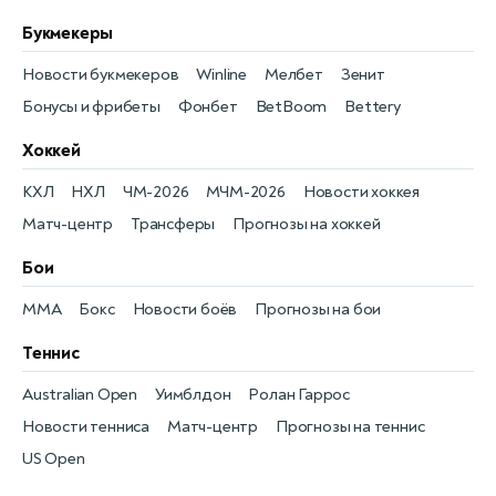
Букмекеры
Новости букмекеров
Winline
Мелбет
Зенит
Бонусы и фрибеты
Фонбет
BetBoom
Bettery
Хоккей
КХЛ
НХЛ
ЧМ-2026
МЧМ-2026
Новости хоккея
Матч-центр
Трансферы
Прогнозы на хоккей
Бои
MMA
Бокс
Новости боёв
Прогнозы на бои
Теннис
Australian Open
Уимблдон
Ролан Гаррос
Новости тенниса
Матч-центр
Прогнозы на теннис
US Open