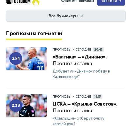
Фрибет новичкам
10 000 ₽
→
Все букмекеры
→
Прогнозы на топ-матчи
•
ПРОГНОЗЫ
СЕГОДНЯ
20:45
«Балтика» — «Динамо».
2.54
Прогноз и ставка
Добудет ли «Динамо» победу в
Калининграде?
•
ПРОГНОЗЫ
СЕГОДНЯ
16:15
ЦСКА — «Крылья Советов».
2.33
Прогноз и ставка
«Крылышки» отберут очки у
«армейцев»?