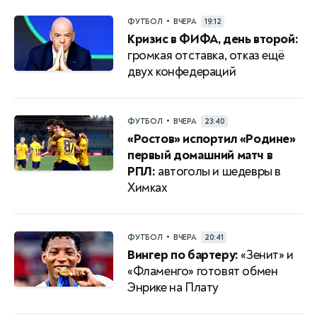
•
ФУТБОЛ
ВЧЕРА
19:12
Кризис в ФИФА, день второй:
громкая отставка, отказ ещё
двух конфедераций
•
ФУТБОЛ
ВЧЕРА
23:40
«Ростов» испортил «Родине»
первый домашний матч в
РПЛ:
автоголы и шедевры в
Химках
•
ФУТБОЛ
ВЧЕРА
20:41
Вингер по бартеру:
«Зенит» и
«Фламенго» готовят обмен
Энрике на Плату