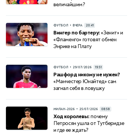
величайшим?
•
ФУТБОЛ
ВЧЕРА
20:41
Вингер по бартеру:
«Зенит» и
«Фламенго» готовят обмен
Энрике на Плату
•
ФУТБОЛ
29/07/2026
19:51
Рашфорд никому не нужен?
«Манчестер Юнайтед» сам
загнал себя в ловушку
•
МИЛАН-2026
25/07/2026
08:58
Ход королевы:
почему
Петросян ушла от Тутберидзе
и где ее ждать?