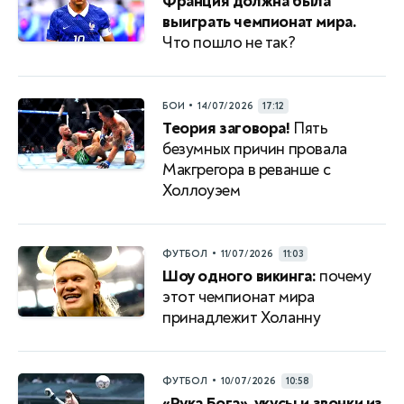
Франция должна была
выиграть чемпионат мира.
Что пошло не так?
•
БОИ
14/07/2026
17:12
Теория заговора!
Пять
безумных причин провала
Макгрегора в реванше с
Холлоуэем
•
ФУТБОЛ
11/07/2026
11:03
Шоу одного викинга:
почему
этот чемпионат мира
принадлежит Холанну
•
ФУТБОЛ
10/07/2026
10:58
«Рука Бога», укусы и звонки из