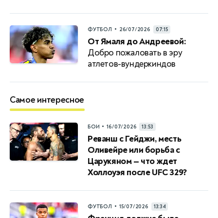
•
ФУТБОЛ
26/07/2026
07:15
От Ямаля до Андреевой:
Добро пожаловать в эру
атлетов-вундеркиндов
Самое интересное
•
БОИ
16/07/2026
13:53
Реванш с Гейджи, месть
Оливейре или борьба с
Царукяном — что ждет
Холлоуэя после UFC 329?
•
ФУТБОЛ
15/07/2026
13:34