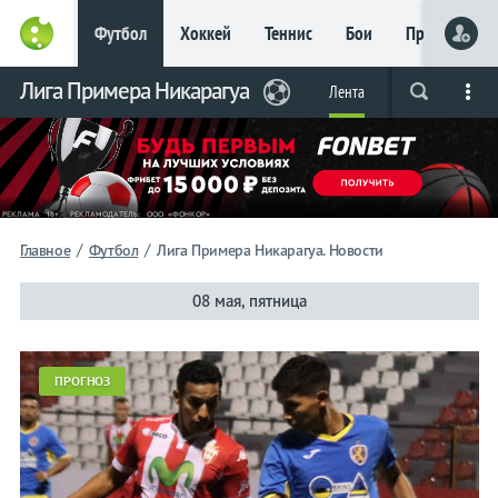
Футбол
Хоккей
Теннис
Бои
Прочие
Главное
Лига Примера Никарагуа
Фрибет
Лента
Live
Вся лента
Прогнозы
Букмекеры
до 15
000 ₽
Новым
игрокам, без
условий
Футбол
/
/
Главное
Футбол
Лига Примера Никарагуа. Новости
Лига
08 мая, пятница
Примера
ПРОГНОЗ
Никарагуа
Лента