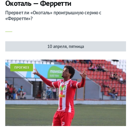
Окоталь — Ферретти
Прервет ли «Окоталь» проигрышную серию с
«Ферретти»?
10 апреля, пятница
ПРОГНОЗ