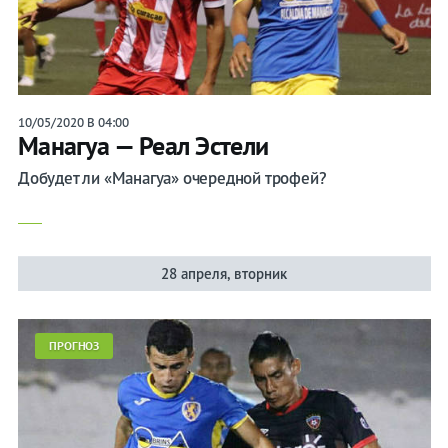
Прогнозы
10/05/2020 В 04:00
Манагуа — Реал Эстели
на спорт
Добудет ли «Манагуа» очередной трофей?
Букмекеры
Хоккей
28 апреля, вторник
Теннис
Бои
ПРОГНОЗ
Прочие
Игры