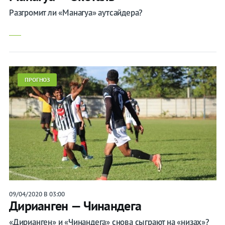
Разгромит ли «Манагуа» аутсайдера?
ПРОГНОЗ
09/04/2020 В 03:00
Дирианген — Чинандега
«Дирианген» и «Чинандега» снова сыграют на «низах»?