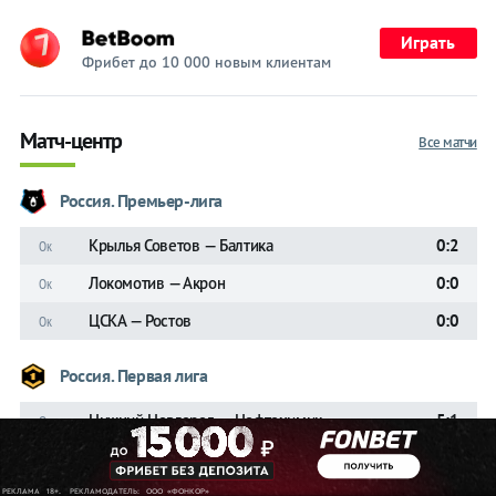
Играть
Фрибет до 10 000 новым клиентам
Матч-центр
Все матчи
Россия. Премьер-лига
Крылья Советов — Балтика
0:2
Ок
Локомотив — Акрон
0:0
Ок
ЦСКА — Ростов
0:0
Ок
Россия. Первая лига
Нижний Новгород — Нефтехимик
5:1
Ок
Урал — Уфа
3:0
Ок
Шинник — Арсенал Тула
2:2