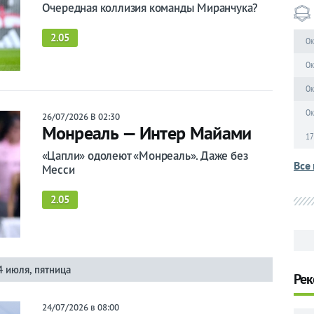
Очередная коллизия команды Миранчука?
2.05
Ок
Ок
Ок
Ок
26/07/2026 В 02:30
Монреаль — Интер Майами
17
«Цапли» одолеют «Монреаль». Даже без
Все 
Месси
2.05
4 июля, пятница
Рек
24/07/2026 в 08:00