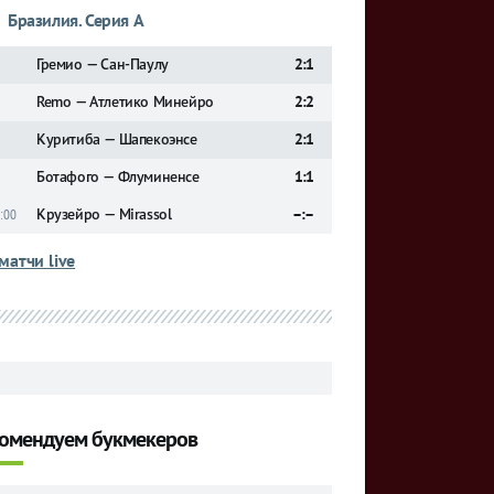
Бразилия. Серия А
Гремио — Сан-Паулу
2:1
Remo — Атлетико Минейро
2:2
Куритиба — Шапекоэнсе
2:1
Ботафого — Флуминенсе
1:1
Крузейро — Mirassol
–:–
:00
матчи live
омендуем букмекеров