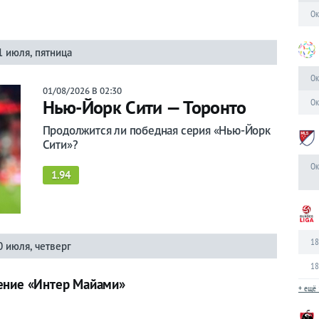
Ок
1 июля, пятница
Ок
01/08/2026 В 02:30
Нью-Йорк Сити — Торонто
Ок
Продолжится ли победная серия «Нью-Йорк
Сити»?
Ок
1.94
18
0 июля, четверг
18
ение «Интер Майами»
+ ещё 