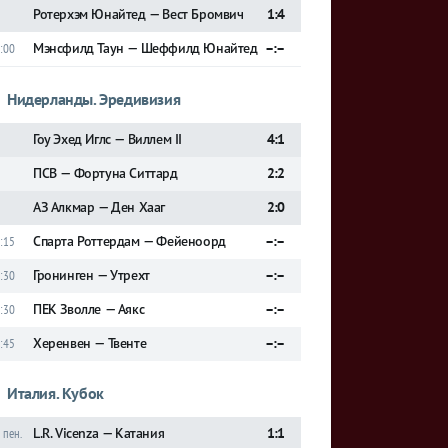
Ротерхэм Юнайтед — Вест Бромвич
1:4
Мэнсфилд Таун — Шеффилд Юнайтед
–:–
:00
Нидерланды. Эредивизия
Гоу Эхед Иглс — Виллем II
4:1
ПСВ — Фортуна Ситтард
2:2
АЗ Алкмар — Ден Хааг
2:0
Спарта Роттердам — Фейеноорд
–:–
:15
Гронинген — Утрехт
–:–
:30
ПЕК Зволле — Аякс
–:–
:30
Херенвен — Твенте
–:–
:45
Италия. Кубок
L.R. Vicenza — Катания
1:1
 пен.