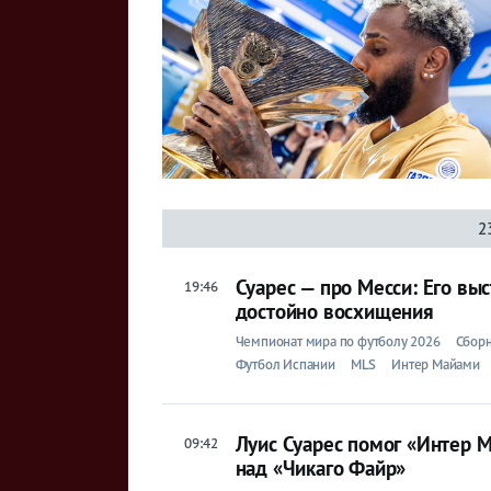
2
Суарес — про Месси: Его вы
19:46
достойно восхищения
Чемпионат мира по футболу 2026
Сборн
Футбол Испании
MLS
Интер Майами
Луис Суарес помог «Интер 
09:42
над «Чикаго Файр»