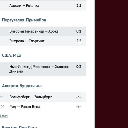
Асколи — Potenza
3:1
Португалия. Примейра
Витория Гимарайнш — Арока
0:1
Эштрела — Спортинг
2:2
США. MLS
Нью-Инглэнд Революшн — Хьюстон
0:2
Динамо
Австрия. Бундеслига
Вольфсберг — Зальцбург
–:–
:00
Рид — Рапид Вена
–:–
:00
1 матч
Бельгия. Про Лига