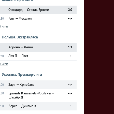
Стандард — Серкль Брюгге
2:2
Гент — Мехелен
–:–
:30
4 матча
Польша. Экстракласа
Корона — Легия
1:1
Лех П — Пяст
–:–
:30
3 матча
Украина. Премьер-лига
Заря — Кривбасс
–:–
:00
Epicentr Kamianets-Podilskyi —
–:–
:30
Шахтёр Д
Верес — Динамо К
–:–
:00