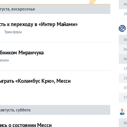
Ок
густа, воскресенье
18
сть к переходу в «Интер Майами»
S
Трансферы
Ок
Ок
убником Миранчука
Ок
аполи
13
15
ыграть «Коламбус Крю», Месси
15
17
 августа, суббота
Ок
ись о состоянии Месси