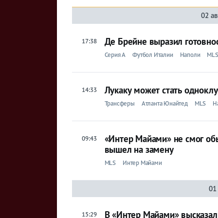
02 ав
Де Брейне выразил готовно
17:38
Серия A
Футбол Италии
Наполи
ML
Лукаку может стать однокл
14:33
Трансферы
Атланта Юнайтед
MLS
Н
«Интер Майами» не смог об
09:43
вышел на замену
MLS
Интер Майами
01
В «Интер Майами» высказал
15:29