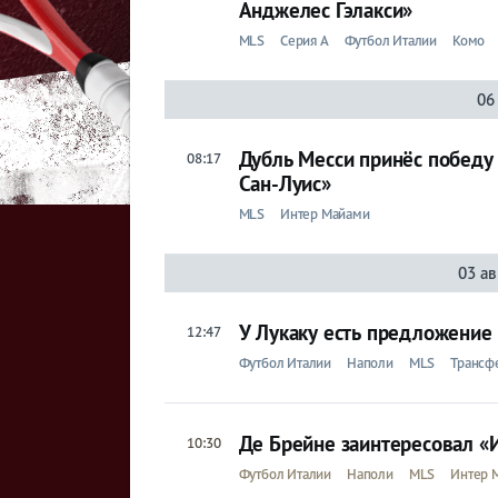
Анджелес Гэлакси»
MLS
Серия A
Футбол Италии
Комо
06
Дубль Месси принёс победу
08:17
Сан-Луис»
MLS
Интер Майами
03 ав
У Лукаку есть предложение
12:47
Футбол Италии
Наполи
MLS
Трансф
Де Брейне заинтересовал «
10:30
Футбол Италии
Наполи
MLS
Интер 