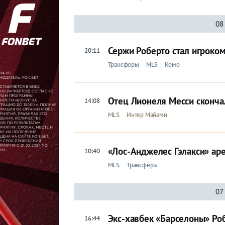
08
Прогнозы
Сержи Роберто стал игроко
20:11
на спорт
Трансферы
MLS
Комо
Букмекеры
Отец Лионеля Месси скончал
14:08
Хоккей
MLS
Интер Майами
Теннис
Бои
«Лос-Анджелес Гэлакси» ар
10:40
MLS
Трансферы
Прочие
Игры
07
Экс-хавбек «Барселоны» Роб
16:44