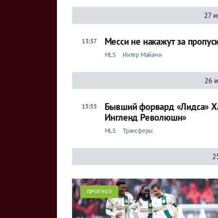
27 
Месси не накажут за пропус
13:37
MLS
Интер Майами
26 
Бывший форвард «Лидса» Ха
15:55
Ингленд Революшн»
MLS
Трансферы
2
ПРОГНОЗ