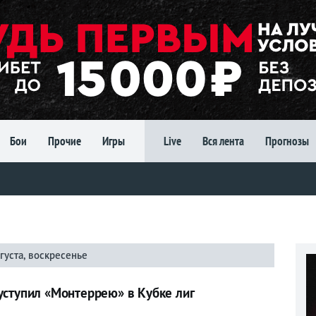
Бои
Прочие
Игры
Live
Вся лента
Прогнозы
густа, воскресенье
уступил «Монтеррею» в Кубке лиг