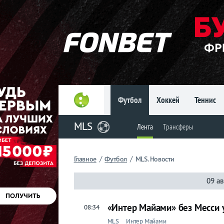
Главное
Фрибет
до 15
000 ₽
Новым
игрокам, без
условий
Футбол
Хоккей
Теннис
Футбол
MLS
Лента
Трансферы
MLS
/
/
Лента
Главное
Футбол
MLS. Новости
09 ав
Трансферы
«Интер Майами» без Месси 
08:34
MLS
Интер Майами