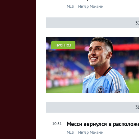
MLS
Интер Майами
3
ПРОГНОЗ
3
Месси вернулся в располож
10:31
MLS
Интер Майами