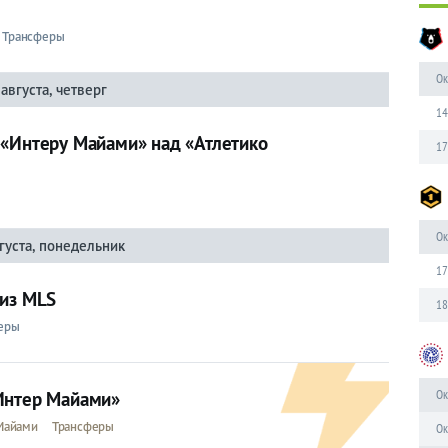
Трансферы
Ок
 августа, четверг
14
 «Интеру Майами» над «Атлетико
17
Ок
густа, понедельник
17
 из MLS
18
еры
Ок
Интер Майами»
Майами
Трансферы
Ок