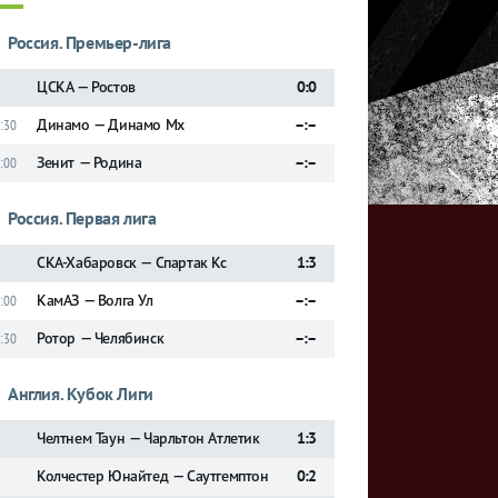
Россия. Премьер-лига
ЦСКА — Ростов
0:0
Динамо — Динамо Мх
–:–
:30
Зенит — Родина
–:–
:00
Россия. Первая лига
СКА-Хабаровск — Спартак Кс
1:3
КамАЗ — Волга Ул
–:–
:00
Ротор — Челябинск
–:–
:30
Англия. Кубок Лиги
Челтнем Таун — Чарльтон Атлетик
1:3
Колчестер Юнайтед — Саутгемптон
0:2