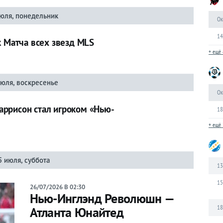
июля, понедельник
Ок
14
к Матча всех звезд MLS
+ ещё 
июля, воскресенье
Ок
ррисон стал игроком «Нью-
18
+ ещё 
5 июля, суббота
13
15
26/07/2026 В 02:30
Нью-Инглэнд Революшн —
18
Атланта Юнайтед