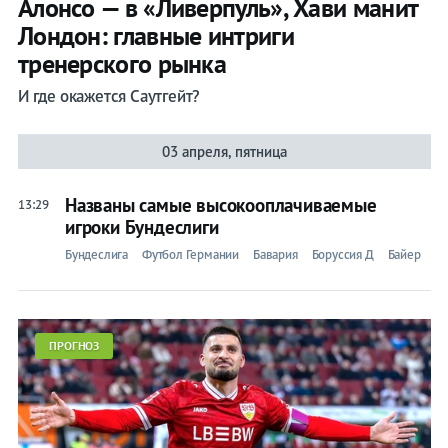
Алонсо — в «Ливерпуль», Хави манит
Лондон: главные интриги
тренерского рынка
И где окажется Саутгейт?
03 апреля, пятница
Названы самые высокооплачиваемые
13:29
игроки Бундеслиги
Бундеслига
Футбол Германии
Бавария
Боруссия Д
Байер
ПРОГНОЗ