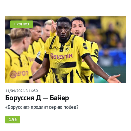
на спорт
Букмекеры
ПРОГНОЗ
Хоккей
Теннис
Бои
Прочие
Игры
11/04/2026 В 16:30
Боруссия Д — Байер
«Боруссия» продлит серию побед?
1.96