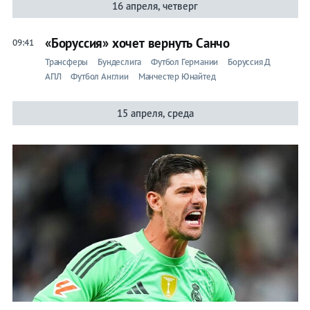
16 апреля, четверг
«Боруссия» хочет вернуть Санчо
Айнтрахт Ф
09:41
Трансферы
Бундеслига
Футбол Германии
Боруссия Д
Аугсбург
АПЛ
Футбол Англии
Манчестер Юнайтед
Бавария
15 апреля, среда
Байер
Боруссия Д
Боруссия М
Вердер
Вольфсбург
Герта
Кельн
Майнц