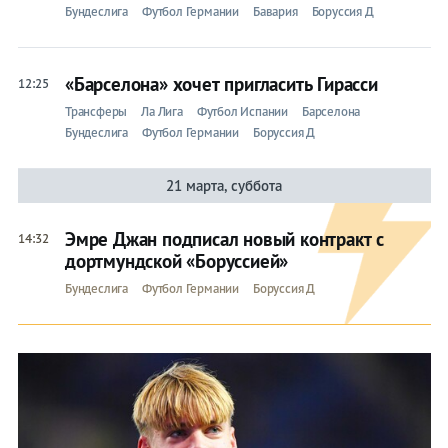
Бундеслига
Футбол Германии
Бавария
Боруссия Д
«Барселона» хочет пригласить Гирасси
12:25
Трансферы
Ла Лига
Футбол Испании
Барселона
Бундеслига
Футбол Германии
Боруссия Д
21 марта, суббота
Эмре Джан подписал новый контракт с
14:32
дортмундской «Боруссией»
Бундеслига
Футбол Германии
Боруссия Д