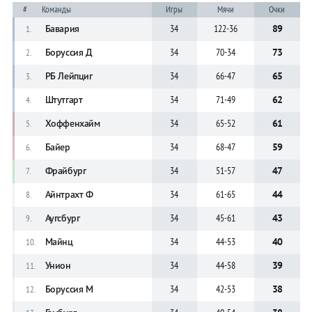
#
Команды
Игры
Мячи
Очки
Бавария
34
122-36
89
1.
Боруссия Д
34
70-34
73
2.
РБ Лейпциг
34
66-47
65
3.
Штутгарт
34
71-49
62
4.
Хоффенхайм
34
65-52
61
5.
Байер
34
68-47
59
6.
Фрайбург
34
51-57
47
7.
Айнтрахт Ф
34
61-65
44
8.
Аугсбург
34
45-61
43
9.
Майнц
34
44-53
40
10.
Унион
34
44-58
39
11.
Боруссия М
34
42-53
38
12.