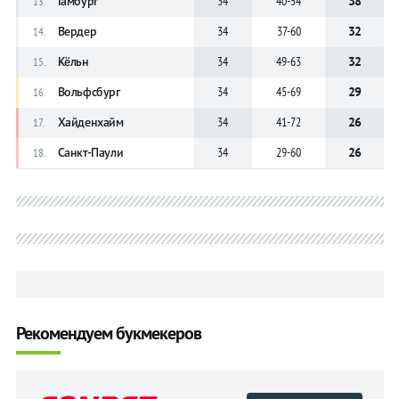
Гамбург
34
40-54
38
13.
Вердер
34
37-60
32
14.
Кёльн
34
49-63
32
15.
Вольфсбург
34
45-69
29
16.
Хайденхайм
34
41-72
26
17.
Санкт-Паули
34
29-60
26
18.
Рекомендуем букмекеров