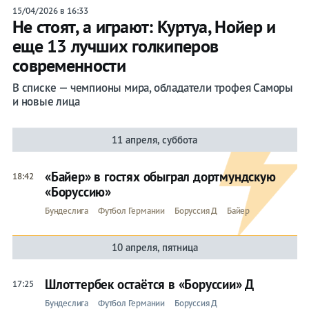
15/04/2026 в 16:33
Падерборн 07
Не стоят, а играют: Куртуа, Нойер и
РБ Лейпциг
еще 13 лучших голкиперов
современности
Унион Берлин
В списке — чемпионы мира, обладатели трофея Саморы
Фортуна
и новые лица
Фрайбург
11 апреля, суббота
Хоффенхайм 1899
Шальке 04
«Байер» в гостях обыграл дортмундскую
18:42
«Боруссию»
Бундеслига
Футбол Германии
Боруссия Д
Байер
10 апреля, пятница
Прогнозы
Шлоттербек остаётся в «Боруссии» Д
17:25
Бундеслига
Футбол Германии
Боруссия Д