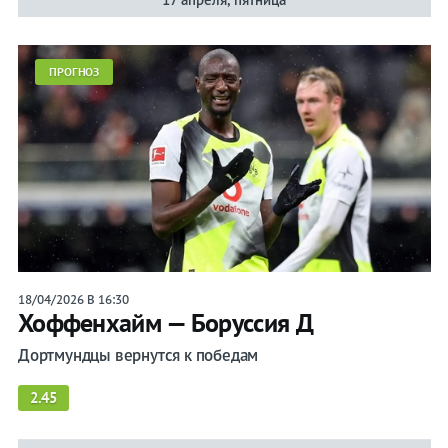
Live
Календарь/
ПРОГНОЗ
таблица
Прогнозы
Трансферы
Футбол Германии
18/04/2026 В 16:30
Бундеслига
Хоффенхайм — Боруссия Д
Дортмундцы вернутся к победам
Кубок Германии
Суперкубок Германии
2.45
Сборная Германии