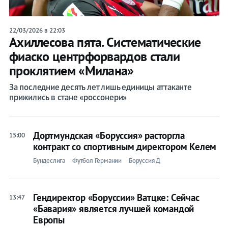
22/03/2026 в 22:03
Ахиллесова пята. Систематические
фиаско центрфорвардов стали
проклятием «Милана»
За последние десять лет лишь единицы аттаканте
прижились в стане «россонери»
Дортмундская «Боруссия» расторгла
15:00
контракт со спортивным директором Келем
Бундеслига
Футбол Германии
Боруссия Д
Гендиректор «Боруссии» Ватцке: Сейчас
13:47
«Бавария» является лучшей командой
Европы