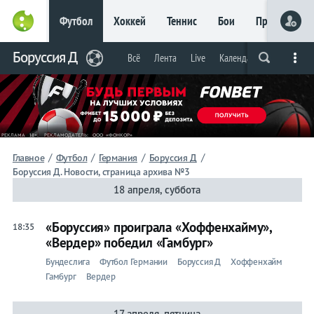
Футбол
Хоккей
Теннис
Бои
Прочие
Главное
Боруссия Д
Фрибет
Всё
Лента
Live
Календарь/таблица
П
Live
Вся лента
Прогнозы
Букмекеры
до 15
000 ₽
Новым
игрокам, без
условий
Футбол
/
/
/
/
Главное
Футбол
Германия
Боруссия Д
Боруссия Д. Новости, страница архива №3
Боруссия
18 апреля, суббота
Д
«Боруссия» проиграла «Хоффенхайму»,
18:35
«Вердер» победил «Гамбург»
Всё
Бундеслига
Футбол Германии
Боруссия Д
Хоффенхайм
Гамбург
Вердер
Лента
17 апреля, пятница