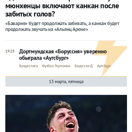
мюнхенцы включают канкан после
забитых голов?
«Бавария» будет продолжать забивать, а канкан будет
продолжать звучать на «Альянц Арене»
Дортмундская «Боруссия» уверенно
19:23
обыграла «Аугсбург»
Бундеслига
Футбол Германии
Боруссия Д
Аугсбург
13 марта, пятница