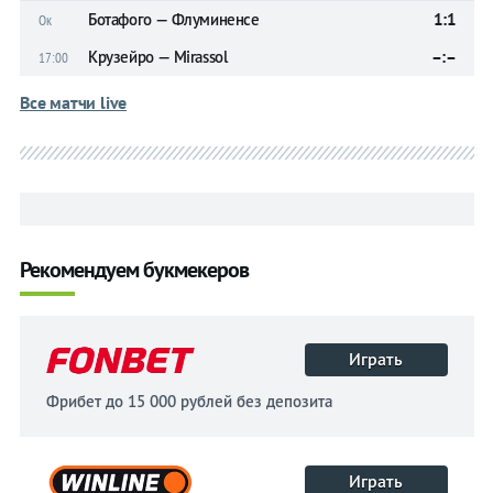
Ботафого — Флуминенсе
1:1
Ок
Крузейро — Mirassol
–:–
17:00
Все матчи live
Рекомендуем букмекеров
Играть
Фрибет до 15 000 рублей без депозита
Играть