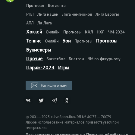
Прогнозы
Вся лента
РПЛ
Лига наций
Лига чемпионов
Лига Европы
АПЛ
Ла Лига
Хоккей
Онлайн
Прогнозы
КХЛ
НХЛ
ЧМ-2024
Теннис
Бои
Прогнозы
Онлайн
Прогнозы
Букмекеры
Прочие
Баскетбол
Биатлон
ЧМ по фигурному
Париж-2024
Игры
Напишите нам
© 2001—2025 «LiveSport.Ru». ЭЛ № ФС 77 — 70079
Любое использование материалов приветствуется при
гиперссылке
Пользовательское соглашение и Политика обработки и