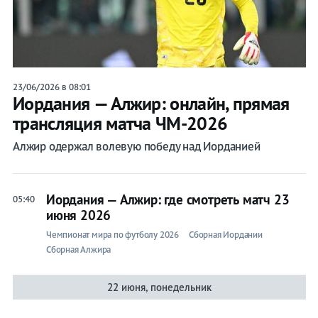
Прогнозы
на спорт
23/06/2026 в 08:01
Иордания — Алжир: онлайн, прямая
Букмекеры
трансляция матча ЧМ-2026
Хоккей
Алжир одержал волевую победу над Иорданией
Теннис
Иордания — Алжир: где смотреть матч 23
05:40
Бои
июня 2026
Прочие
Чемпионат мира по футболу 2026
Сборная Иордании
Сборная Алжира
Игры
22 июня, понедельник