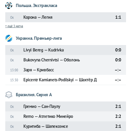
Польша. Экстракласа
Корона — Легия
1:1
Ок
+ ещё 3 матча
Украина. Премьер-лига
Livyi Bereg — Kudrivka
0:0
Ок
Bukovyna Chernivtsi — Оболонь
0:0
Ок
Заря — Кривбасс
–:–
13:00
Epicentr Kamianets-Podilskyi — Шахтёр Д
–:–
15:30
Бразилия. Серия А
Гремио — Сан-Паулу
2:1
Ок
Remo — Атлетико Минейро
2:2
Ок
Куритиба — Шапекоэнсе
2:1
Ок