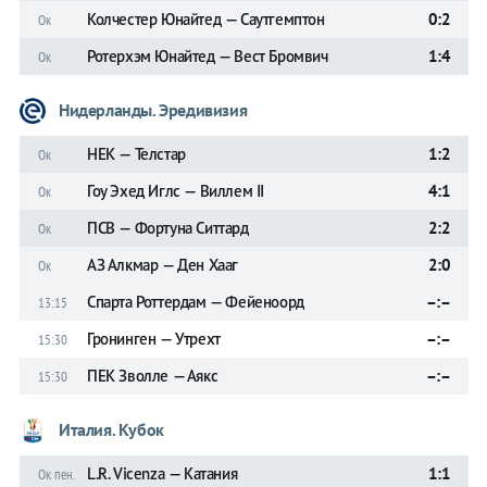
Колчестер Юнайтед — Саутгемптон
0:2
Ок
Ротерхэм Юнайтед — Вест Бромвич
1:4
Ок
Нидерланды. Эредивизия
НЕК — Телстар
1:2
Ок
Гоу Эхед Иглс — Виллем II
4:1
Ок
ПСВ — Фортуна Ситтард
2:2
Ок
АЗ Алкмар — Ден Хааг
2:0
Ок
Спарта Роттердам — Фейеноорд
–:–
13:15
Гронинген — Утрехт
–:–
15:30
ПЕК Зволле — Аякс
–:–
15:30
Италия. Кубок
L.R. Vicenza — Катания
1:1
Ок пен.