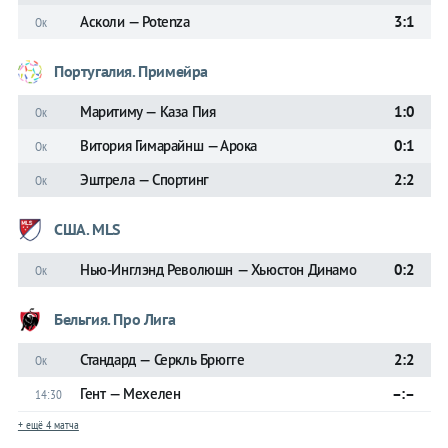
Асколи — Potenza
3:1
Ок
Португалия. Примейра
Маритиму — Каза Пия
1:0
Ок
Витория Гимарайнш — Арока
0:1
Ок
Эштрела — Спортинг
2:2
Ок
США. MLS
Нью-Инглэнд Революшн — Хьюстон Динамо
0:2
Ок
Бельгия. Про Лига
Стандард — Серкль Брюгге
2:2
Ок
Гент — Мехелен
–:–
14:30
+ ещё 4 матча