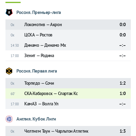
Россия. Премьер-лига
Локомотив — Акрон
0:0
Ок
ЦСКА — Ростов
0:0
Ок
Динамо — Динамо Мх
–:–
14:30
Зенит — Родина
–:–
17:00
Россия. Первая лига
Торпедо — Сочи
1:2
Ок
СКА-Хабаровск — Спартак Кс
1:0
60'
КамАЗ — Волга Ул
–:–
17:00
Англия. Кубок Лиги
Челтнем Таун — Чарльтон Атлетик
1:3
Ок