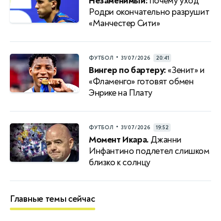
Незаменимый:
почему уход
Родри окончательно разрушит
«Манчестер Сити»
•
ФУТБОЛ
31/07/2026
20:41
Вингер по бартеру:
«Зенит» и
«Фламенго» готовят обмен
Энрике на Плату
•
ФУТБОЛ
31/07/2026
19:52
Момент Икара.
Джанни
Инфантино подлетел слишком
близко к солнцу
Главные темы сейчас