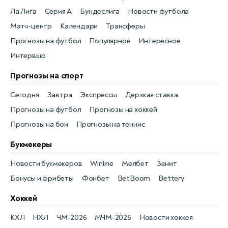
Ла Лига
Серия А
Бундеслига
Новости футбола
Матч-центр
Календари
Трансферы
Прогнозы на футбол
Популярное
Интересное
Интервью
Прогнозы на спорт
Сегодня
Завтра
Экспрессы
Дерзкая ставка
Прогнозы на футбол
Прогнозы на хоккей
Прогнозы на бои
Прогнозы на теннис
Букмекеры
Новости букмекеров
Winline
Мелбет
Зенит
Бонусы и фрибеты
Фонбет
BetBoom
Bettery
Хоккей
КХЛ
НХЛ
ЧМ-2026
МЧМ-2026
Новости хоккея