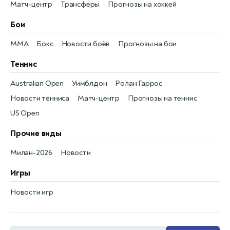
Матч-центр
Трансферы
Прогнозы на хоккей
Бои
MMA
Бокс
Новости боёв
Прогнозы на бои
Теннис
Australian Open
Уимблдон
Ролан Гаррос
Новости тенниса
Матч-центр
Прогнозы на теннис
US Open
Прочие виды
Милан-2026
Новости
Игры
Новости игр