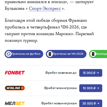
правильно вмешался в эпизод», — цитирует
Булыкина «
Спорт-Экспресс
».
Благодаря этой победе сборная Франции
пробилась в четвертьфинал ЧМ-2026, где
сыграет против команды Марокко. Парагвай
покинул турнир.
Прогнозы на футбол
Прогнозы на ЧМ-2026
Календ
Фрибет новичкам до
15 000 ₽
→
Фрибет всем игрокам
10 000 ₽
→
Фрибет новым игрокам
30 000 ₽
→