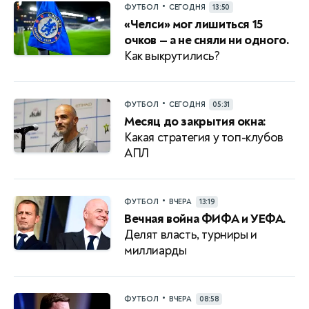
•
ФУТБОЛ
СЕГОДНЯ
13:50
«Челси» мог лишиться 15
очков — а не сняли ни одного.
Как выкрутились?
•
ФУТБОЛ
СЕГОДНЯ
05:31
Месяц до закрытия окна:
Какая стратегия у топ-клубов
АПЛ
•
ФУТБОЛ
ВЧЕРА
13:19
Вечная война ФИФА и УЕФА.
Делят власть, турниры и
миллиарды
•
ФУТБОЛ
ВЧЕРА
08:58