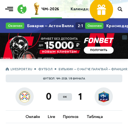
ЧМ-2026
Календарь
Таблица
Пр
...
...
LIVESPORT.RU
ФУТБОЛ
БУЛЫКИН — О МАТЧЕ ПАРАГВАЙ — ФРАНЦИ
ФУТБОЛ. ЧМ-2026. 1/8 ФИНАЛА
0
1
ок
Онлайн
Live
Прогноз
Таблица