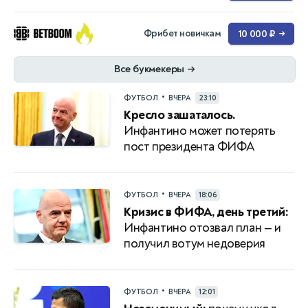
Фрибет новичкам
10 000 ₽
→
Все букмекеры
→
•
ФУТБОЛ
ВЧЕРА
23:10
Кресло зашаталось.
Инфантино может потерять
пост президента ФИФА
•
ФУТБОЛ
ВЧЕРА
18:06
Кризис в ФИФА, день третий:
Инфантино отозвал план — и
получил вотум недоверия
•
ФУТБОЛ
ВЧЕРА
12:01