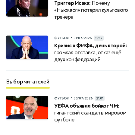
Триггер Исака:
Почему
«Ньюкасл» потерял культового
тренера
•
ФУТБОЛ
31/07/2026
19:12
Кризис в ФИФА, день второй:
громкая отставка, отказ ещё
двух конфедераций
Выбор читателей
•
ФУТБОЛ
30/07/2026
21:01
УЕФА объявил бойкот ЧМ:
гигантский скандал в мировом
футболе