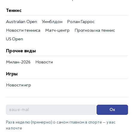
Теннис
Australian Open
Уимблдон
Ролан Гаррос
Новости тенниса
Матч-центр
Прогнозы на теннис
US Open
Прочие виды
Милан-2026
Новости
Игры
Новости игр
Ок
Раз в неделю (примерно) о самом главном в спорте — у вас
на почте