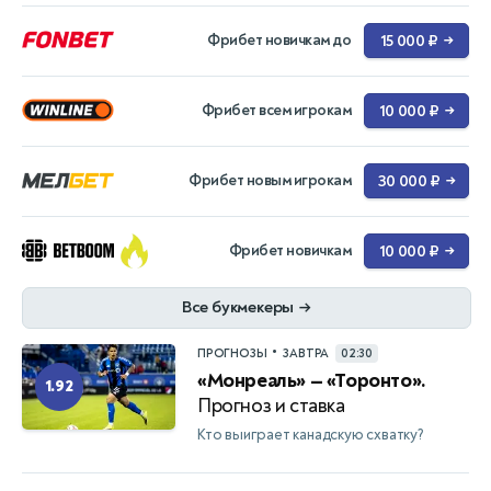
Фрибет новичкам до
15 000 ₽
→
Фрибет всем игрокам
10 000 ₽
→
Фрибет новым игрокам
30 000 ₽
→
Фрибет новичкам
10 000 ₽
→
Все букмекеры
→
•
ПРОГНОЗЫ
ЗАВТРА
02:30
«Монреаль» — «Торонто».
1.92
Прогноз и ставка
Кто выиграет канадскую схватку?