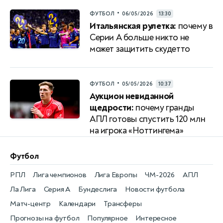
•
ФУТБОЛ
06/05/2026
13:30
Итальянская рулетка:
почему в
Серии A больше никто не
может защитить скудетто
•
ФУТБОЛ
05/05/2026
10:37
Аукцион невиданной
щедрости:
почему гранды
АПЛ готовы спустить 120 млн
на игрока «Ноттингема»
Футбол
РПЛ
Лига чемпионов
Лига Европы
ЧМ-2026
АПЛ
Ла Лига
Серия А
Бундеслига
Новости футбола
Матч-центр
Календари
Трансферы
Прогнозы на футбол
Популярное
Интересное