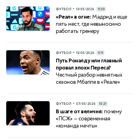
•
ФУТБОЛ
13/05/2026
11:30
«Реал» в огне:
Мадрид и еще
пять мест, где невыносимо
работать тренеру
•
ФУТБОЛ
13/05/2026
11:11
Путь Роналду или главный
провал эпохи Переса?
Честный разбор невнятных
сезонов Мбаппе в «Реале»
•
ФУТБОЛ
07/05/2026
10:21
В шаге от величия:
почему
«ПСЖ» — современная
«команда мечты»