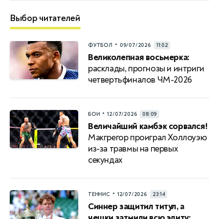
Выбор читателей
•
ФУТБОЛ
09/07/2026
11:02
Великолепная восьмерка:
расклады, прогнозы и интриги
четвертьфиналов ЧМ-2026
•
БОИ
12/07/2026
08:09
Величайший камбэк сорвался!
Макгрегор проиграл Холлоуэю
из-за травмы на первых
секундах
•
ТЕННИС
12/07/2026
23:14
Синнер защитил титул, а
чешки затмили всю элиту: