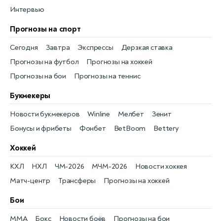
Интервью
Прогнозы на спорт
Сегодня
Завтра
Экспрессы
Дерзкая ставка
Прогнозы на футбол
Прогнозы на хоккей
Прогнозы на бои
Прогнозы на теннис
Букмекеры
Новости букмекеров
Winline
Мелбет
Зенит
Бонусы и фрибеты
Фонбет
BetBoom
Bettery
Хоккей
КХЛ
НХЛ
ЧМ-2026
МЧМ-2026
Новости хоккея
Матч-центр
Трансферы
Прогнозы на хоккей
Бои
MMA
Бокс
Новости боёв
Прогнозы на бои