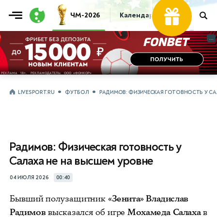
ЧМ-2026
Календарь
Таблица
Пр
...
...
LIVESPORT.RU
ФУТБОЛ
РАДИМОВ: ФИЗИЧЕСКАЯ ГОТОВНОСТЬ У СА
Радимов: Физическая готовность у
Салаха не на высшем уровне
04 ИЮЛЯ 2026
00:40
Бывший полузащитник
«Зенита» Владислав
Радимов
высказался об игре
Мохамеда Салаха
в