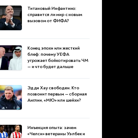
Титановый Инфантино:
справится ли мир с новым
вызовом от ФИФА?
Конец эпохи или жесткий
блеф: почему УЕФА
угрожает бойкотировать ЧМ
— и что будет дальше
Эдди Хау свободен. Кто
позвонит первым — сборная
Англии, «МЮ» или шейхи?
Инъекция опыта: зачем
«Челси» ветераны Уэлбек и