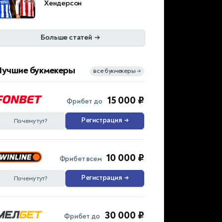
Хендерсон
Больше статей
→
Лучшие букмекеры
все букмекеры
→
15 000 ₽
Фрибет до
Регистрация
→
Почему тут?
10 000 ₽
Фрибет всем
Регистрация
→
Почему тут?
30 000 ₽
Фрибет до