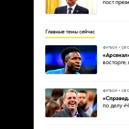
пост пре
Главные темы сейчас
•
ФУТБОЛ
СЕГ
«Арсенал»
восторге,
•
ФУТБОЛ
СЕГ
«Справед
по делу «