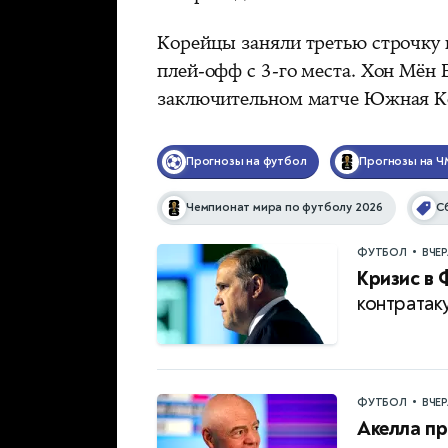
Корейцы заняли третью строчку в
плей-офф с 3-го места. Хон Мён Б
заключительном матче Южная Ко
Прогнозы на футбол
Прогнозы на Ч
Чемпионат мира по футболу 2026
С
•
ФУТБОЛ
ВЧЕ
Кризис в 
контратак
•
ФУТБОЛ
ВЧЕ
Акелла пр