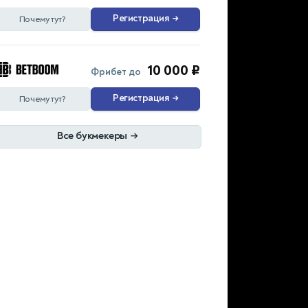
Регистрация
→
Почему тут?
10 000 ₽
Фрибет до
Регистрация
→
Почему тут?
Все букмекеры
→