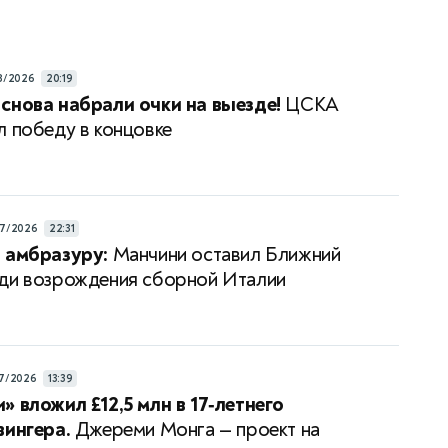
8/2026
20:19
снова набрали очки на выезде!
ЦСКА
л победу в концовке
7/2026
22:31
 амбразуру:
Манчини оставил Ближний
ди возрождения сборной Италии
7/2026
13:39
» вложил £12,5 млн в 17‑летнего
вингера.
Джереми Монга — проект на