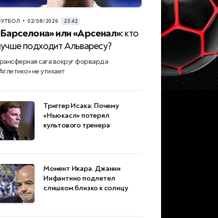
•
УТБОЛ
02/08/2026
23:42
«Барселона» или «Арсенал»:
кто
лучше подходит Альваресу?
рансферная сага вокруг форварда
Атлетико» не утихает
Триггер Исака: Почему
«Ньюкасл» потерял
культового тренера
Момент Икара. Джанни
Инфантино подлетел
слишком близко к солнцу