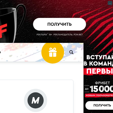
...
ы
...