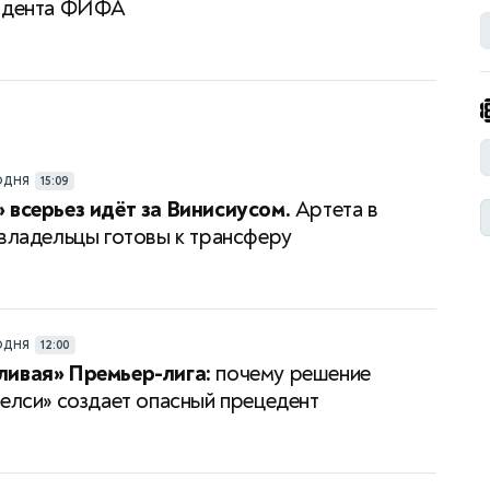
зидента ФИФА
ОДНЯ
15:09
 всерьез идёт за Винисиусом.
Артета в
 владельцы готовы к трансферу
ОДНЯ
12:00
ливая» Премьер-лига:
почему решение
Челси» создает опасный прецедент