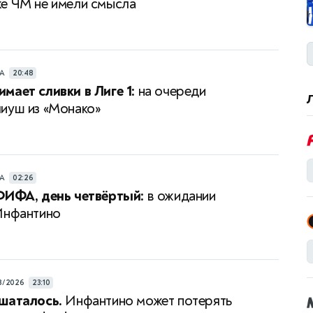
е ЧМ не имели смысла
РА
20:48
мает сливки в Лиге 1:
на очереди
иуш из «Монако»
РА
02:26
ФИФА, день четвёртый:
в ожидании
Инфантино
8/2026
23:10
шаталось.
Инфантино может потерять