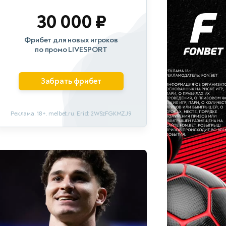
30 000 ₽
Фрибет для новых игроков
по промо LIVESPORT
Забрать фрибет
Реклама. 18+. melbet.ru. Erid: 2W5zFGKMZJ9