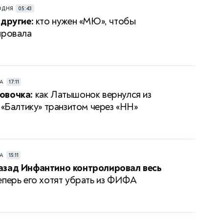
ОДНЯ
05:43
 другие:
кто нужен «МЮ», чтобы
провала
РА
17:11
овочка:
как Латышонок вернулся из
 «Балтику» транзитом через «НН»
РА
15:11
азад Инфантино контролировал весь
перь его хотят убрать из ФИФА