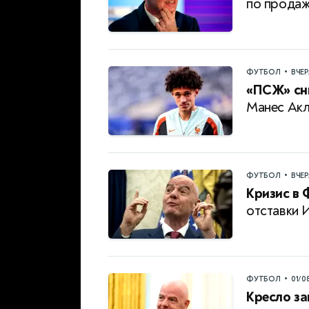
по продаж
•
ФУТБОЛ
ВЧЕ
«ПСЖ» сни
Манес Акл
•
ФУТБОЛ
ВЧЕ
Кризис в 
отставки 
•
ФУТБОЛ
01/0
Кресло за