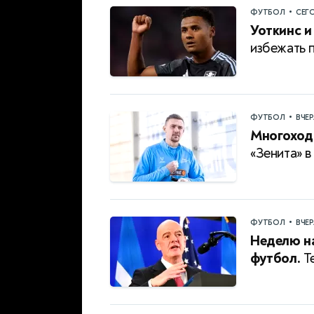
•
ФУТБОЛ
СЕГ
Уоткинс и
избежать 
•
ФУТБОЛ
ВЧЕ
Многоход
«Зенита» в
•
ФУТБОЛ
ВЧЕ
Неделю н
футбол.
Те