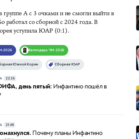
 группе А с 3 очками и не смогли выйти в
о работал со сборной с 2024 года. В
рея уступила ЮАР (0:1).
М-2026
Календарь
ЧМ-2026
борная Южной Кореи
Сборная ЮАР
РА
22:26
ФИФА, день пятый:
Инфантино пошёл в
у
РА
21:48
омахнулся.
Почему планы Инфантино