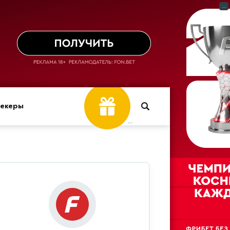
...
мекеры
...