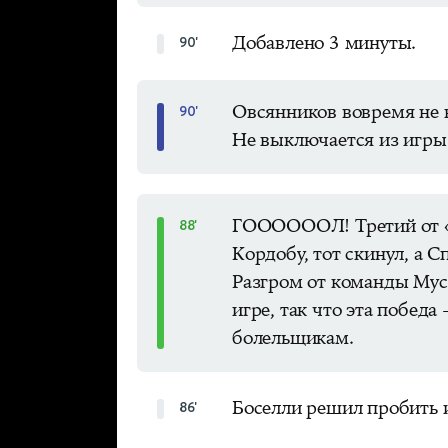
Добавлено 3 минуты.
90'
Овсянников вовремя не 
90'
Не выключается из игры 
ГООООООЛ! Третий от «К
88'
Кордобу, тот скинул, а 
Разгром от команды Муса
игре, так что эта побед
болельщикам.
Боселли решил пробить 
86'