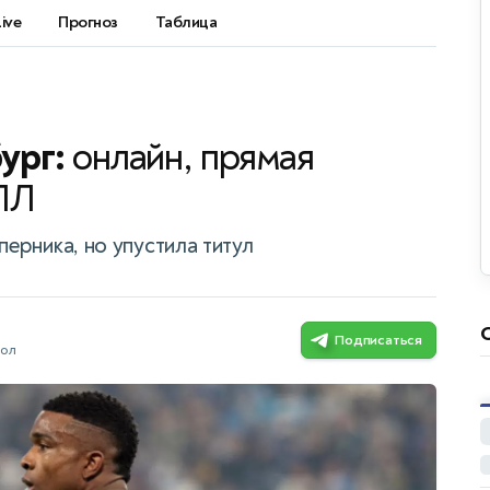
Live
Прогноз
Таблица
ург:
онлайн, прямая
ПЛ
ерника, но упустила титул
Подписаться
бол