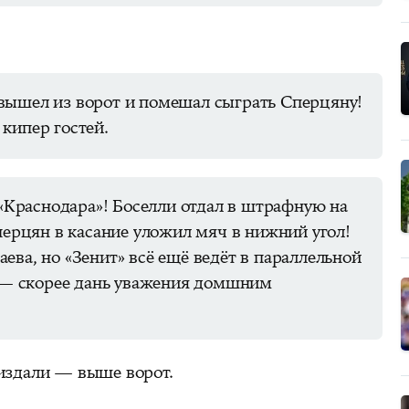
вышел из ворот и помешал сыграть Сперцяну!
кипер гостей.
раснодара»! Боселли отдал в штрафную на
Сперцян в касание уложил мяч в нижний угол!
ева, но «Зенит» всё ещё ведёт в параллельной
а — скорее дань уважения домшним
издали — выше ворот.