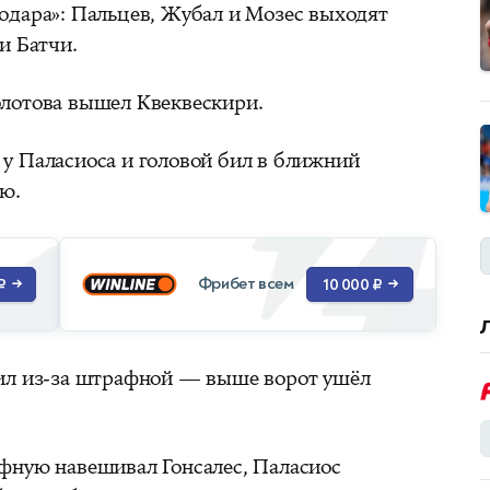
одара»: Пальцев, Жубал и Мозес выходят
и Батчи.
олотова вышел Квеквескири.
у Паласиоса и головой бил в ближний
ую.
Фрибет всем
₽
→
10 000 ₽
→
бил из-за штрафной — выше ворот ушёл
афную навешивал Гонсалес, Паласиос