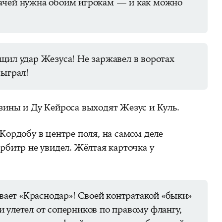
ачей нужна обоим игрокам — и как можно
щил удар Жезуса! Не заржавел в воротах
сыграл!
зины и Ду Кейроса выходят Жезус и Куль.
 Кордобу в центре поля, на самом деле
арбитр не увидел. Жёлтая карточка у
ет «Краснодар»! Своей контратакой «быки»
 улетел от соперников по правому флангу,