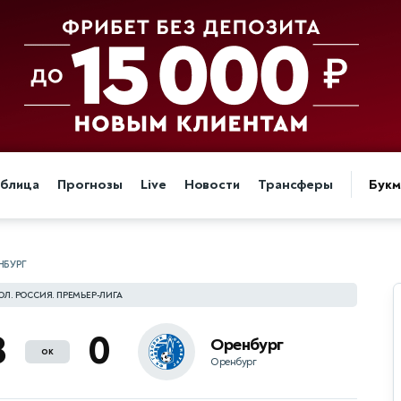
аблица
Прогнозы
Live
Новости
Трансферы
Бук
НБУРГ
ОЛ. РОССИЯ. ПРЕМЬЕР-ЛИГА
3
0
Оренбург
ок
Оренбург