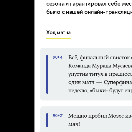
сезона и гарантировал себе мес
было с нашей онлайн-трансляц
Ход матча
Всё, финальный свисток 
90+4'
Команда Мурада Мусаева 
упустив титул в предпос
один матч — Суперфинал
неделю, «быки» будут ещё
Мощно пробил Мозес из-
90+2'
мяч!