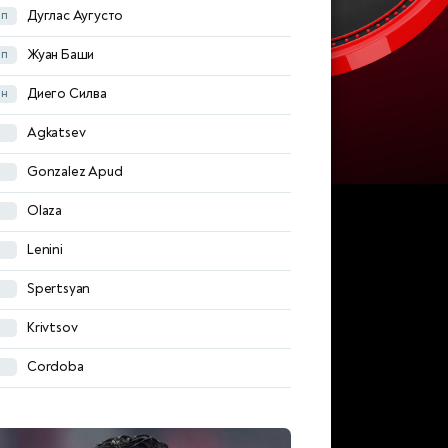
Дуглас Аугусто
п
Ovsyannikov
Жуан Баши
п
Poroykov
Диего Силва
н
Palacios
Agkatsev
Khotulev
Gonzalez Apud
Vedernikov
Olaza
Bolotov
Lenini
Thompson
Spertsyan
Golybin
Krivtsov
Rybchinskiy
Cordoba
Guzina