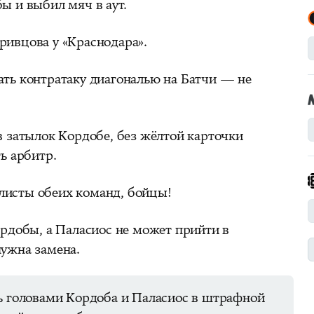
ы и выбил мяч в аут.
ривцова у «Краснодара».
ать контратаку диагональю на Батчи — не
в затылок Кордобе, без жёлтой карточки
ь арбитр.
исты обеих команд, бойцы!
ордобы, а Паласиос не может прийти в
нужна замена.
сь головами Кордоба и Паласиос в штрафной