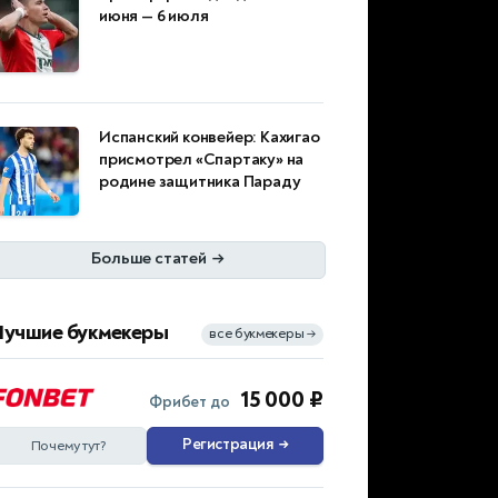
июня — 6 июля
Испанский конвейер: Кахигао
присмотрел «Спартаку» на
родине защитника Параду
Больше статей
→
Лучшие букмекеры
все букмекеры
→
15 000 ₽
Фрибет до
Регистрация
→
Почему тут?