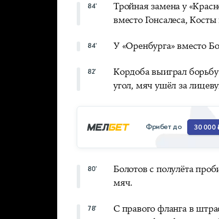
Тройная замена у «Красн
84'
вместо Гонсалеса, Косты 
У «Оренбурга» вместо Б
84'
Кордоба выиграл борьбу 
82'
угол, мяч ушёл за лицев
Фрибет до
30 000 
Болотов с полулёта про
80'
мяч.
С правого фланга в штр
78'