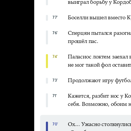
выиграл борьбу у Кордоб
Боселли вышел вместо К
77'
Сперцян пытался разогн
76'
прошёл пас.
Паласиос локтем заехал 
74'
не мог такой фол оставит
Продолжают игру футбол
73'
Кажется, разбит нос у К
71'
себя. Возможно, обоим 
Ох... Ужасно столкнули
70'