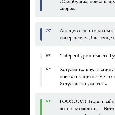
«Оренбурга», помощь вр
скорее.
Агкацев с ленточки выта
70'
кипер хозяев, блестяще 
У «Оренбурга» вместо Гу
69'
Хотулёв толкнул в спину
67'
повезло защитнику, что 
Хотулёва-то уже есть.
ГОООООЛ! Второй забива
63'
воспользовались — Батчи