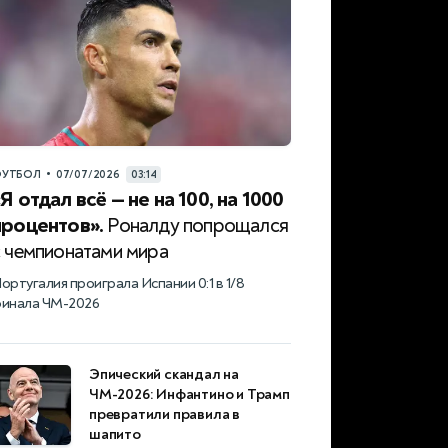
•
УТБОЛ
07/07/2026
03:14
Я отдал всё — не на 100, на 1000
процентов».
Роналду попрощался
с чемпионатами мира
ортугалия проиграла Испании 0:1 в 1/8
инала ЧМ-2026
Эпический скандал на
ЧМ-2026: Инфантино и Трамп
превратили правила в
шапито