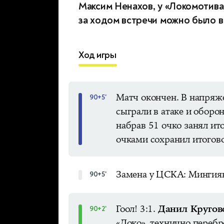
Максим Ненахов, у «Локомотива
за ходом встречи можно было 
Ход игры
Матч окончен. В напряж
90+5'
сыграли в атаке и обор
набрав 51 очко занял ит
очками сохранил итогово
Замена у ЦСКА: Мингиян
90+5'
Гоол! 3:1.
Данил Кругов
90+2'
«Локо», технично переб