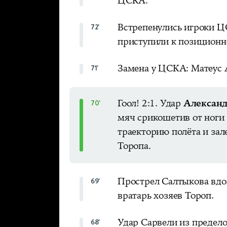
ЦСКА.
Встрепенулись игроки Ц
72'
приступили к позиционно
Замена у ЦСКА: Матеус 
71'
Гоол! 2:1. Удар
Александ
70'
мяч срикошетив от ноги
траекторию полёта и зал
Торопа.
Прострел Салтыкова вдо
69'
вратарь хозяев Тороп.
Удар Сарвели из предел
68'