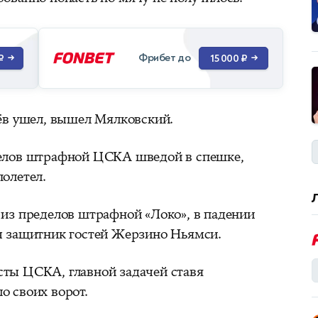
Фрибет до
₽
→
15 000 ₽
→
ьёв ушел, вышел Мялковский.
елов штрафной ЦСКА шведой в спешке,
олетел.
 из пределов штрафной «Локо», в падении
ч защитник гостей Жерзино Ньямси.
ты ЦСКА, главной задачей ставя
о своих ворот.