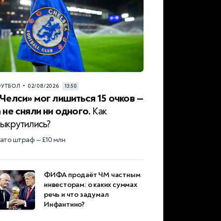
•
УТБОЛ
02/08/2026
13:50
«Челси» мог лишиться 15 очков —
а не сняли ни одного.
Как
выкрутились?
ато штраф — £10 млн
ФИФА продаёт ЧМ частным
инвесторам: о каких суммах
речь и что задумал
Инфантино?