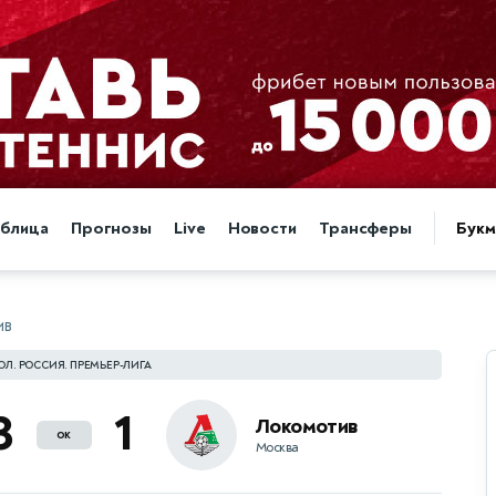
аблица
Прогнозы
Live
Новости
Трансферы
Бук
ИВ
ОЛ. РОССИЯ. ПРЕМЬЕР-ЛИГА
3
1
Локомотив
ок
Москва