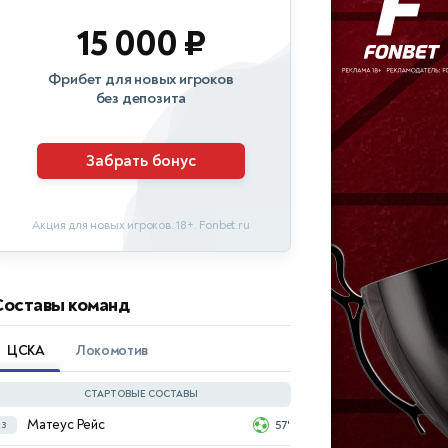
15 000 ₽
Фрибет для новых игроков
без депозита
Забрать бонус
Акция для новых игроков. 18+. Fonbet.ru
Составы команд
ЦСКА
Локомотив
СТАРТОВЫЕ СОСТАВЫ
Матеус Рейс
з
57'
Лукас Фассон
з