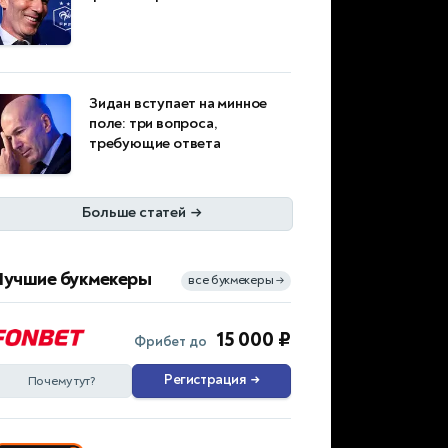
Зидан вступает на минное
поле: три вопроса,
требующие ответа
Больше статей
→
Лучшие букмекеры
все букмекеры
→
15 000 ₽
Фрибет до
Регистрация
→
Почему тут?