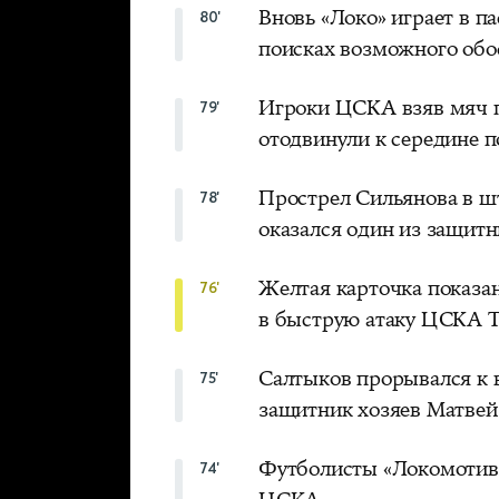
Вновь «Локо» играет в 
80'
поисках возможного обо
Игроки ЦСКА взяв мяч по
79'
отодвинули к середине п
Прострел Сильянова в 
78'
оказался один из защитн
Желтая карточка показа
76'
в быструю атаку ЦСКА Т
Салтыков прорывался к 
75'
защитник хозяев Матвей
Футболисты «Локомотива
74'