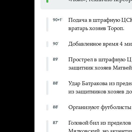
Подача в штрафную ЦСКА
90+1'
вратарь хозяев Тороп.
Добавленное время 4 ми
90'
Прострел в штрафную ЦС
89'
защитник хозяев Матвей 
Удар Батракова из пред
88'
из защитников хозяев до
Организуют футболисты
88'
Головой бил из предел
87'
Мялковский, но акцентир