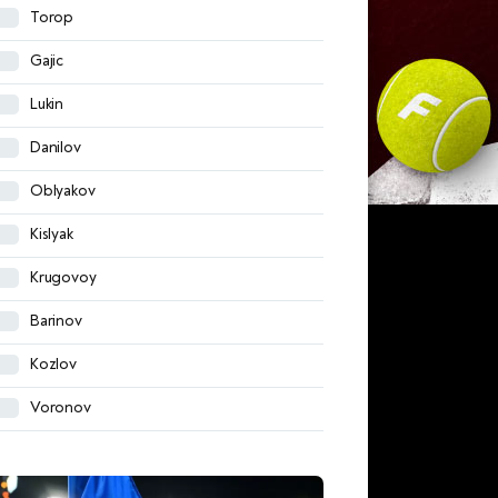
Torop
Mitryushkin
Gajic
Nenakhov
Lukin
Silyanov
Danilov
Morozov
Oblyakov
Rudenko
Kislyak
Prutsev
Krugovoy
Karpukas
Barinov
Pinyaev
Kozlov
Batrakov
Voronov
Vorobyev