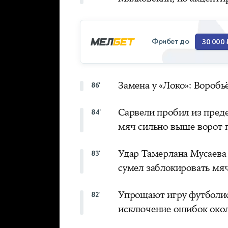
Фрибет до
30 000 
Замена у «Локо»: Вороб
86'
Сарвели пробил из пред
84'
мяч сильно выше ворот п
Удар Тамерлана Мусаева
83'
сумел заблокировать мя
Упрощают игру футболис
82'
исключение ошибок окол