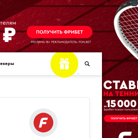
...
мекеры
...