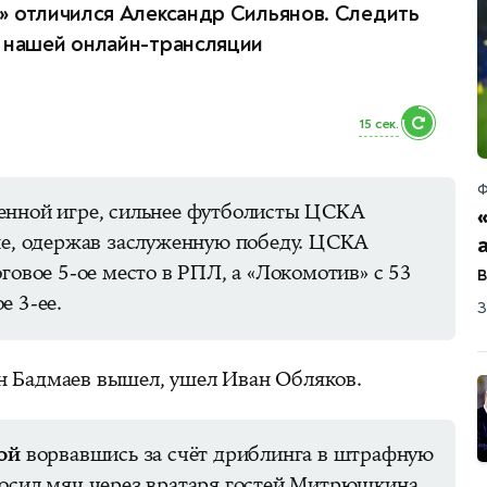
» отличился Александр Сильянов. Следить
в нашей онлайн-трансляции
14 сек.
Ф
енной игре, сильнее футболисты ЦСКА
оне, одержав заслуженную победу. ЦСКА
оговое 5-ое место в РПЛ, а «Локомотив» с 53
е 3-ее.
З
 Бадмаев вышел, ушел Иван Обляков.
ой
ворвавшись за счёт дриблинга в штрафную
росил мяч через вратаря гостей Митрюшкина.